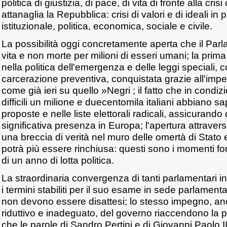
politica di giustizia, di pace, di vita di fronte alla cris
attanaglia la Repubblica: crisi di valori e di ideali in 
istituzionale, politica, economica, sociale e civile.
La possibilità oggi concretamente aperta che il Parl
vita e non morte per milioni di esseri umani; la prim
nella politica dell'emergenza e delle leggi speciali, 
carcerazione preventiva, conquistata grazie all'imp
come già ieri su quello »Negri ; il fatto che in cond
difficili un milione e duecentomila italiani abbiano s
proposte e nelle liste elettorali radicali, assicurand
significativa presenza in Europa; l'apertura attravers
una breccia di verità nel muro delle omertà di Stato
potrà più essere rinchiusa: questi sono i momenti fo
di un anno di lotta politica.
La straordinaria convergenza di tanti parlamentari in
i termini stabiliti per il suo esame in sede parlamen
non devono essere disattesi; lo stesso impegno, a
riduttivo e inadeguato, del governo riaccendono la p
che le parole di Sandro Pertini e di Giovanni Paolo II,