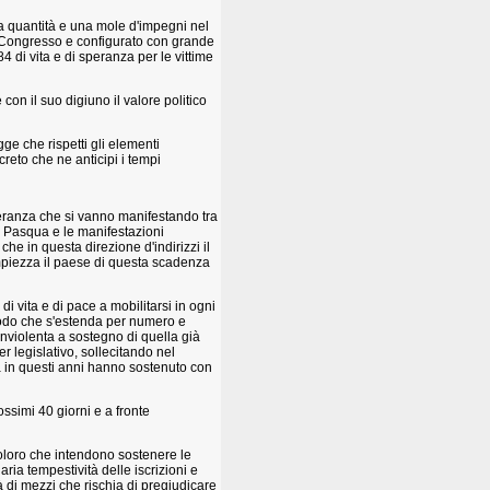
na quantità e una mole d'impegni nel
X Congresso e configurato con grande
 di vita e di speranza per le vittime
on il suo digiuno il valore politico
gge che rispetti gli elementi
creto che ne anticipi i tempi
peranza che si vanno manifestando tra
di Pasqua e le manifestazioni
che in questa direzione d'indirizzi il
ampiezza il paese di questa scadenza
di vita e di pace a mobilitarsi in ogni
modo che s'estenda per numero e
nonviolenta a sostegno di quella già
er legislativo, sollecitando nel
ià in questi anni hanno sostenuto con
ossimi 40 giorni e a fronte
coloro che intendono sostenere le
naria tempestività delle iscrizioni e
à di mezzi che rischia di pregiudicare