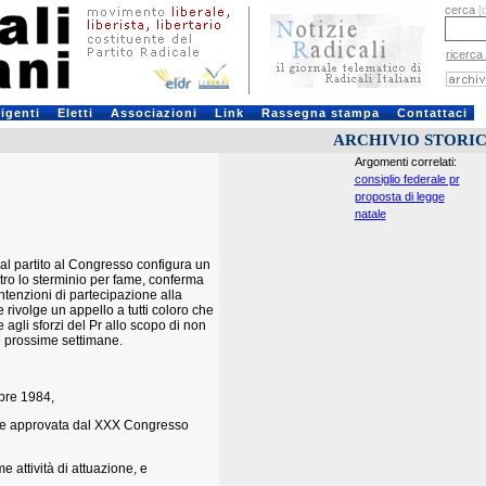
cerca
[
ricerca
rigenti
Eletti
Associazioni
Link
Rassegna stampa
Contattaci
ARCHIVIO STORI
Argomenti correlati:
consiglio federale pr
proposta di legge
natale
al partito al Congresso configura un
ntro lo sterminio per fame, conferma
ntenzioni di partecipazione alla
e rivolge un appello a tutti coloro che
agli sforzi del Pr allo scopo di non
le prossime settimane.
mbre 1984,
zione approvata dal XXX Congresso
e attività di attuazione, e