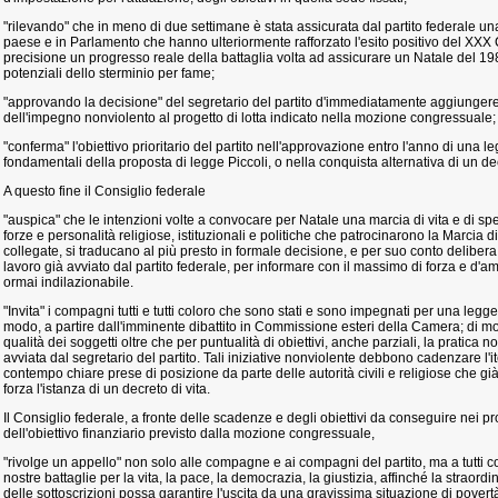
"rilevando" che in meno di due settimane è stata assicurata dal partito federale u
paese e in Parlamento che hanno ulteriormente rafforzato l'esito positivo del XX
precisione un progresso reale della battaglia volta ad assicurare un Natale del 1984
potenziali dello sterminio per fame;
"approvando la decisione" del segretario del partito d'immediatamente aggiungere c
dell'impegno nonviolento al progetto di lotta indicato nella mozione congressuale;
"conferma" l'obiettivo prioritario del partito nell'approvazione entro l'anno di una le
fondamentali della proposta di legge Piccoli, o nella conquista alternativa di un de
A questo fine il Consiglio federale
"auspica" che le intenzioni volte a convocare per Natale una marcia di vita e di s
forze e personalità religiose, istituzionali e politiche che patrocinarono la Marcia 
collegate, si traducano al più presto in formale decisione, e per suo conto delibera 
lavoro già avviato dal partito federale, per informare con il massimo di forza e d'
ormai indilazionabile.
"Invita" i compagni tutti e tutti coloro che sono stati e sono impegnati per una legge 
modo, a partire dall'imminente dibattito in Commissione esteri della Camera; di 
qualità dei soggetti oltre che per puntualità di obiettivi, anche parziali, la pratica 
avviata dal segretario del partito. Tali iniziative nonviolente debbono cadenzare l'it
contempo chiare prese di posizione da parte delle autorità civili e religiose che g
forza l'istanza di un decreto di vita.
Il Consiglio federale, a fronte delle scadenze e degli obiettivi da conseguire nei pr
dell'obiettivo finanziario previsto dalla mozione congressuale,
"rivolge un appello" non solo alle compagne e ai compagni del partito, ma a tutti 
nostre battaglie per la vita, la pace, la democrazia, la giustizia, affinché la straordi
delle sottoscrizioni possa garantire l'uscita da una gravissima situazione di povert