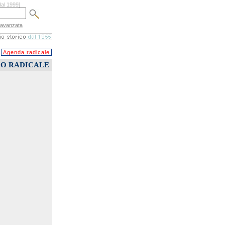
dal 1999]
 avanzata
Agenda radicale
CO RADICALE