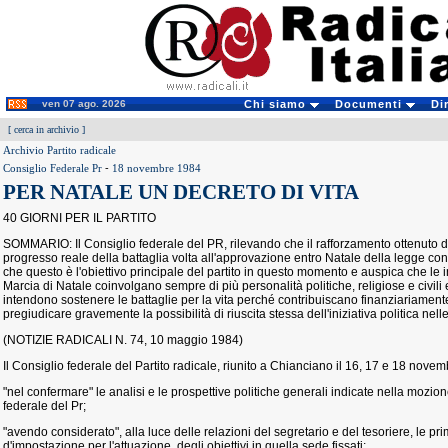
ven 07 ago. 2026
Chi siamo
Documenti
Di
[
cerca in archivio
]
Archivio Partito radicale
Consiglio Federale Pr
-
18 novembre 1984
PER NATALE UN DECRETO DI VITA
40 GIORNI PER IL PARTITO
SOMMARIO: Il Consiglio federale del PR, rilevando che il rafforzamento ottenuto d
progresso reale della battaglia volta all'approvazione entro Natale della legge co
che questo è l'obiettivo principale del partito in questo momento e auspica che le i
Marcia di Natale coinvolgano sempre di più personalità politiche, religiose e civili 
intendono sostenere le battaglie per la vita perché contribuiscano finanziariamente 
pregiudicare gravemente la possibilità di riuscita stessa dell'iniziativa politica nel
(NOTIZIE RADICALI N. 74, 10 maggio 1984)
Il Consiglio federale del Partito radicale, riunito a Chianciano il 16, 17 e 18 nove
"nel confermare" le analisi e le prospettive politiche generali indicate nella mo
federale del Pr;
"avendo considerato", alla luce delle relazioni del segretario e del tesoriere, le prim
d'impostazione per l'attuazione, degli obiettivi in quella sede fissati;