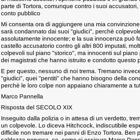
parte di Tortora, comunque contro i suoi accusatori, p
conto pubblico
Mi consenta ora di aggiungere una mia convinzione,
sarà condannato dai suoi "giudici", perchè colpevol
assolutamente innocente; e la sua innocenza può far 
castello accusatorio contro gli altri 800 imputati, mol
colpevoli sul piano "storico", ma innocenti sul pian
dei magistrati che hanno istruito e condotto questo 
E per questo, nessuno di noi trema. Tremano invece 
"giudici", quei "pentiti" che hanno bisogno della co
perchè le loro colpe non appaiano chiaramente a tutt
Marco Pannella
Risposta del SECOLO XIX
Inseguito dalla polizia o in attesa di un verdetto, tr
un colpevole. Lo diceva Hitchcock, indiscutibile esper
difficile non tremare nei panni di Enzo Tortora. Ben p
saldezza nervosa, se, come ci assicura Marco Pann