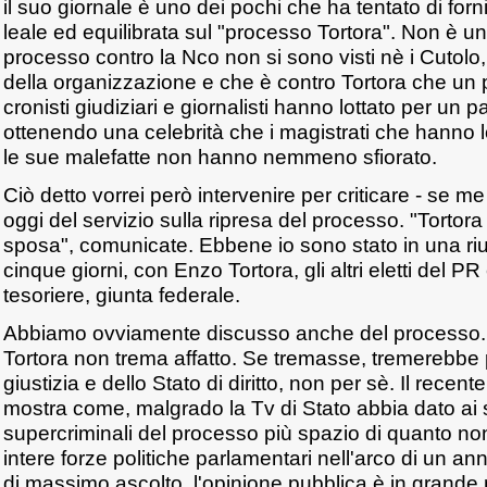
il suo giornale è uno dei pochi che ha tentato di for
leale ed equilibrata sul "processo Tortora". Non è u
processo contro la Nco non si sono visti nè i Cutolo, n
della organizzazione e che è contro Tortora che un 
cronisti giudiziari e giornalisti hanno lottato per un p
ottenendo una celebrità che i magistrati che hanno l
le sue malefatte non hanno nemmeno sfiorato.
Ciò detto vorrei però intervenire per criticare - se me l
oggi del servizio sulla ripresa del processo. "Tortora
sposa", comunicate. Ebbene io sono stato in una riu
cinque giorni, con Enzo Tortora, gli altri eletti del PR 
tesoriere, giunta federale.
Abbiamo ovviamente discusso anche del processo.
Tortora non trema affatto. Se tremasse, tremerebbe p
giustizia e dello Stato di diritto, non per sè. Il rec
mostra come, malgrado la Tv di Stato abbia dato ai 
supercriminali del processo più spazio di quanto no
intere forze politiche parlamentari nell'arco di un ann
di massimo ascolto, l'opinione pubblica è in grande