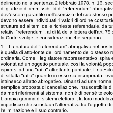
delineato nella sentenza 2 febbraio 1978, n. 16, se
di giudizio di ammissibilità di "referendum" abrogativ
dev'essere garantito nell'esercizio del suo stesso p
devono essere individuati "i valori di ordine costituzion
strutture ed ai temi delle richieste referendarie, da t
relativi "referendum", al di là della lettera dell'art
la Corte svolge le considerazioni che seguono.
1. - La natura del "referendum" abrogativo nel nostr
è quella di atto-fonte dell'ordinamento dello stesso 
ordinaria. Come il legislatore rappresentativo ispira
volontà ad un oggetto puntuale, così la volontà pop
ispirarsi ad una "ratio" altrettanto puntuale. Il quesi
di siffatta "ratio" quando in esso sia incorporata l'ev
intrinseco all'atto abrogativo. Dinanzi ad una norma 
semplice proposta di cancellazione, insuscettibile di
da meri riferimenti al sistema, non è di per sé teleol
L'ampia gamma di sistemi elettorali, la loro modulaz
impedisce che si instauri l'alternativa tra l'oggetto di
l'eliminazione e il suo contrario.