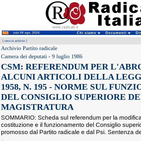
sab 08 ago. 2026
Chi siamo
Documenti
Di
[
cerca in archivio
]
Archivio Partito radicale
Camera dei deputati
-
9 luglio 1986
CSM: REFERENDUM PER L'ABR
ALCUNI ARTICOLI DELLA LEGG
1958, N. 195 - NORME SUL FUN
DEL CONSIGLIO SUPERIORE D
MAGISTRATURA
SOMMARIO: Scheda sul referendum per la modifica 
costituzione e il funzionamento del Consiglio superi
promosso dal Partito radicale e dal Psi. Sentenza de