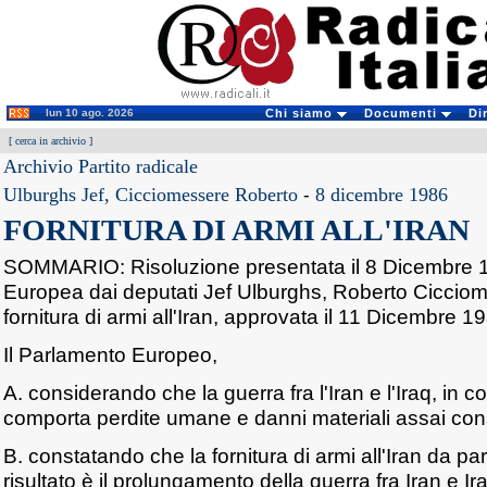
lun 10 ago. 2026
Chi siamo
Documenti
Di
[
cerca in archivio
]
Archivio Partito radicale
Ulburghs Jef, Cicciomessere Roberto
-
8 dicembre 1986
FORNITURA DI ARMI ALL'IRAN
SOMMARIO: Risoluzione presentata il 8 Dicembre 
Europea dai deputati Jef Ulburghs, Roberto Cicciome
fornitura di armi all'Iran, approvata il 11 Dicembre 
Il Parlamento Europeo,
A. considerando che la guerra fra l'Iran e l'Iraq, in c
comporta perdite umane e danni materiali assai cons
B. constatando che la fornitura di armi all'Iran da parte
risultato è il prolungamento della guerra fra Iran e I