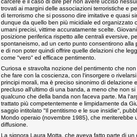
carcere è il caso di dire per non avere ucciso nessu
trovati ai margini delle associazioni terroristiche e p
di terrorismo che si possono dire imitative e quasi s
dunque da quello ben più micidiale ed organizzato 
umani precisi, vittime accuratamente scelte. Giovani 
posizione periferica rispetto alle centrali eversive, pe
spontaneismo, ad un certo punto consentirono alla pol
e di non poter quindi offrire quelle delazioni che leg
come "vero" ed efficace pentimento.
Curiosa e stravolta nozione del pentimento che non 
che fare con la coscienza, con l'insorgere o rivelars
principi morali, ma è preciso sinonimo di delazione e
precluso all'ultimo di una banda, a meno che non s
qualcuno che della banda non faceva parte. Ma l'ar
trattato più competentemente e limpidamente da Giul
saggio intitolato "Il pentitismo e le sue insidie", pub
Mondo operaio (novembre 1985), che meriterebbe u
diffusione.
La signora Laura Motta, che aveva fatto parte di un