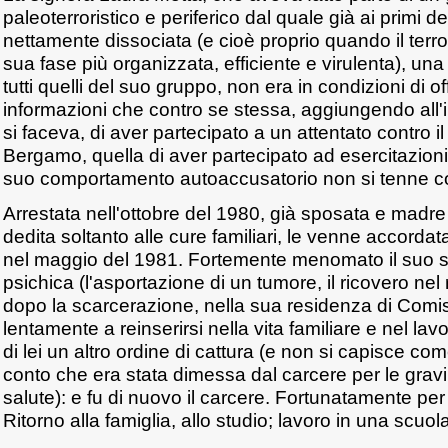
paleoterroristico e periferico dal quale già ai primi d
nettamente dissociata (e cioè proprio quando il terr
sua fase più organizzata, efficiente e virulenta), una
tutti quelli del suo gruppo, non era in condizioni di offr
informazioni che contro se stessa, aggiungendo all'
si faceva, di aver partecipato a un attentato contro i
Bergamo, quella di aver partecipato ad esercitazioni 
suo comportamento autoaccusatorio non si tenne c
Arrestata nell'ottobre del 1980, già sposata e madre
dedita soltanto alle cure familiari, le venne accordata
nel maggio del 1981. Fortemente menomato il suo sta
psichica (l'asportazione di un tumore, il ricovero nel 
dopo la scarcerazione, nella sua residenza di Comi
lentamente a reinserirsi nella vita familiare e nel l
di lei un altro ordine di cattura (e non si capisce co
conto che era stata dimessa dal carcere per le gravi
salute): e fu di nuovo il carcere. Fortunatamente p
Ritorno alla famiglia, allo studio; lavoro in una scuo