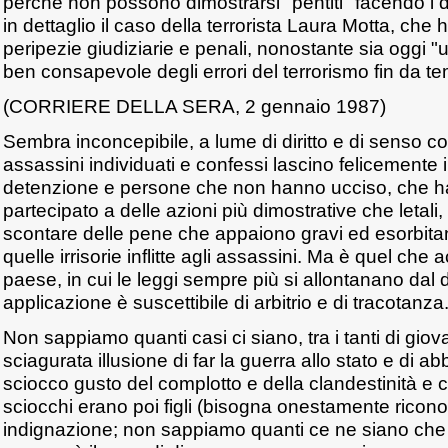
perché non possono dimostrarsi "pentiti" facendo i de
in dettaglio il caso della terrorista Laura Motta, che h
peripezie giudiziarie e penali, nonostante sia oggi 
ben consapevole degli errori del terrorismo fin da t
(CORRIERE DELLA SERA, 2 gennaio 1987)
Sembra inconcepibile, a lume di diritto e di senso 
assassini individuati e confessi lascino felicemente
detenzione e persone che non hanno ucciso, che h
partecipato a delle azioni più dimostrative che letali,
scontare delle pene che appaiono gravi ed esorbitant
quelle irrisorie inflitte agli assassini. Ma è quel che
paese, in cui le leggi sempre più si allontanano dal dir
applicazione è suscettibile di arbitrio e di tracotanza
Non sappiamo quanti casi ci siano, tra i tanti di giov
sciagurata illusione di far la guerra allo stato e di a
sciocco gusto del complotto e della clandestinità e c
sciocchi erano poi figli (bisogna onestamente ricono
indignazione; non sappiamo quanti ce ne siano che a