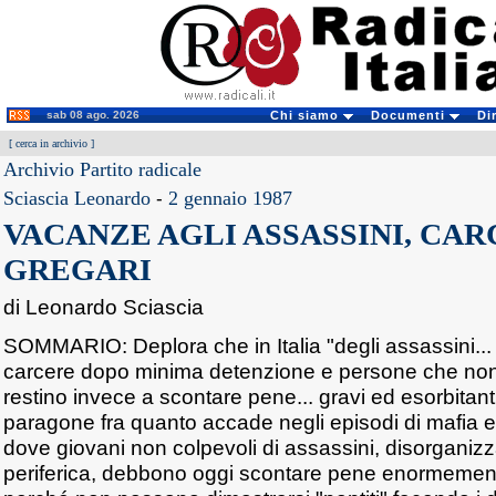
sab 08 ago. 2026
Chi siamo
Documenti
Di
[
cerca in archivio
]
Archivio Partito radicale
Sciascia Leonardo
-
2 gennaio 1987
VACANZE AGLI ASSASSINI, CAR
GREGARI
di Leonardo Sciascia
SOMMARIO: Deplora che in Italia "degli assassini... 
carcere dopo minima detenzione e persone che non
restino invece a scontare pene... gravi ed esorbitanti"
paragone fra quanto accade negli episodi di mafia e i
dove giovani non colpevoli di assassini, disorganizz
periferica, debbono oggi scontare pene enormement