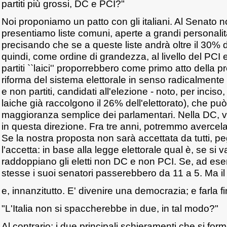
partiti più grossi, DC e PCI?"
Noi proponiamo un patto con gli italiani. Al Senato 
presentiamo liste comuni, aperte a grandi personalit
precisando che se a queste liste andrà oltre il 30% d
quindi, come ordine di grandezza, al livello del PCI e
partiti ``laici'' proporrebbero come primo atto della p
riforma del sistema elettorale in senso radicalment
e non partiti, candidati all'elezione - noto, per incis
laiche già raccolgono il 26% dell'elettorato), che pu
maggioranza semplice dei parlamentari. Nella DC, vi
in questa direzione. Fra tre anni, potremmo avercela f
Se la nostra proposta non sarà accettata da tutti, p
l'accetta: in base alla legge elettorale qual è, se si 
raddoppiano gli eletti non DC e non PCI. Se, ad esem
stesse i suoi senatori passerebbero da 11 a 5. Ma il
e, innanzitutto. E' divenire una democrazia; e farla fi
"L'Italia non si spaccherebbe in due, in tal modo?"
Al contrario: i due principali schieramenti che si f