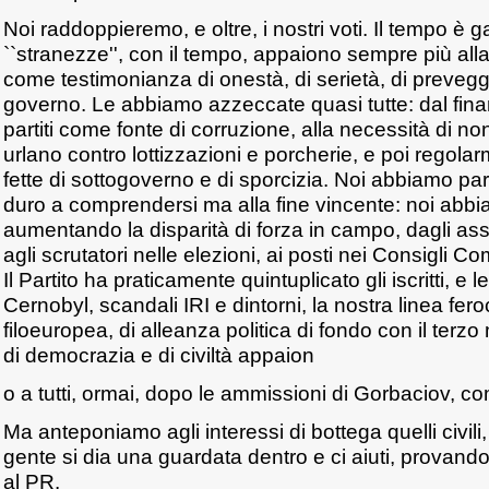
Noi raddoppieremo, e oltre, i nostri voti. Il tempo è 
``stranezze'', con il tempo, appaiono sempre più all
come testimonianza di onestà, di serietà, di prevegg
governo. Le abbiamo azzeccate quasi tutte: dal fin
partiti come fonte di corruzione, alla necessità di no
urlano contro lottizzazioni e porcherie, e poi regola
fette di sottogoverno e di sporcizia. Noi abbiamo pa
duro a comprendersi ma alla fine vincente: noi abbia
aumentando la disparità di forza in campo, dagli assi
agli scrutatori nelle elezioni, ai posti nei Consigli C
Il Partito ha praticamente quintuplicato gli iscritti, e 
Cernobyl, scandali IRI e dintorni, la nostra linea fe
filoeuropea, di alleanza politica di fondo con il ter
di democrazia e di civiltà appaion
o a tutti, ormai, dopo le ammissioni di Gorbaciov, co
Ma anteponiamo agli interessi di bottega quelli civili, 
gente si dia una guardata dentro e ci aiuti, provando
al PR.