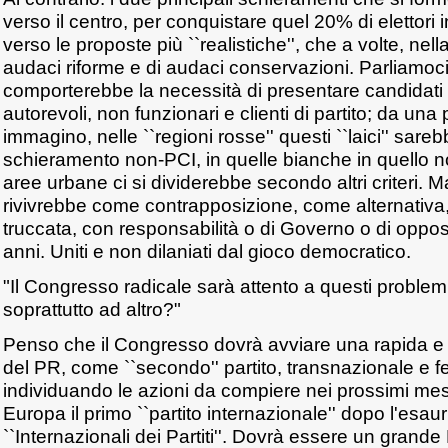
verso il centro, per conquistare quel 20% di elettori
verso le proposte più ``realistiche'', che a volte, nell
audaci riforme e di audaci conservazioni. Parliamoci
comporterebbe la necessità di presentare candidati ``
autorevoli, non funzionari e clienti di partito; da una p
immagino, nelle ``regioni rosse'' questi ``laici'' sar
schieramento non-PCI, in quelle bianche in quello n
aree urbane ci si dividerebbe secondo altri criteri. 
rivivrebbe come contrapposizione, come alternativa
truccata, con responsabilità o di Governo o di oppos
anni. Uniti e non dilaniati dal gioco democratico.
"Il Congresso radicale sarà attento a questi problemi
soprattutto ad altro?"
Penso che il Congresso dovrà avviare una rapida e 
del PR, come ``secondo'' partito, transnazionale e f
individuando le azioni da compiere nei prossimi mes
Europa il primo ``partito internazionale'' dopo l'esauri
``Internazionali dei Partiti''. Dovrà essere un grande 