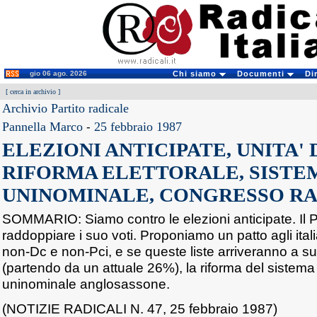
gio 06 ago. 2026
Chi siamo
Documenti
Di
[
cerca in archivio
]
Archivio Partito radicale
Pannella Marco
-
25 febbraio 1987
ELEZIONI ANTICIPATE, UNITA' D
RIFORMA ELETTORALE, SISTE
UNINOMINALE, CONGRESSO RAD
SOMMARIO: Siamo contro le elezioni anticipate. Il P
raddoppiare i suo voti. Proponiamo un patto agli itali
non-Dc e non-Pci, e se queste liste arriveranno a su
(partendo da un attuale 26%), la riforma del sistema 
uninominale anglosassone.
(NOTIZIE RADICALI N. 47, 25 febbraio 1987)