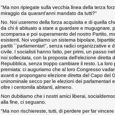
"Ma non ripiegate sulla vecchia linea della terza forza,
miraggio da quarant'anni mandato da tutti?"
No. Noi useremo della forza acquisita e di quella ch
da chi è abituato a stare a guardare e mugugnare, pe
scomparsa e poi superamento del nostro Partito, ma an
esistenti. Noi vogliamo un sistema bipolare, bipartit
partiti ``parlamentari'', senza radici organizzative e 
civile. I socialisti hanno fatto, per primi, un passo ne
noi sollecitata, con la proposta dell'elezione diretta 
Repubblica, senza troppo cambiare il resto. La loro
premiata: ci auguriamo che al loro Congresso vadan
avanti e propongano elezione diretta del Capo del 
uninominale secco per le elezioni dei parlamentari e 
oltre i centomila abitanti, almeno.
Non dubitiamo che i nostri amici liberai, socialdemoc
alla fine, ci seguano.
"Ma non rischiereste, tutti, di perdere per far vincere