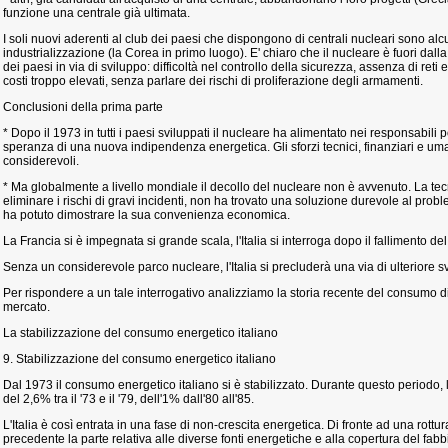
funzione una centrale già ultimata.
I soli nuovi aderenti al club dei paesi che dispongono di centrali nucleari sono alc
industrializzazione (la Corea in primo luogo). E' chiaro che il nucleare è fuori da
dei paesi in via di sviluppo: difficoltà nel controllo della sicurezza, assenza di reti e
costi troppo elevati, senza parlare dei rischi di proliferazione degli armamenti.
Conclusioni della prima parte
* Dopo il 1973 in tutti i paesi sviluppati il nucleare ha alimentato nei responsabili po
speranza di una nuova indipendenza energetica. Gli sforzi tecnici, finanziari e uma
considerevoli.
* Ma globalmente a livello mondiale il decollo del nucleare non è avvenuto. La te
eliminare i rischi di gravi incidenti, non ha trovato una soluzione durevole al probl
ha potuto dimostrare la sua convenienza economica.
La Francia si è impegnata si grande scala, l'Italia si interroga dopo il fallimento 
Senza un considerevole parco nucleare, l'Italia si precluderà una via di ulteriore
Per rispondere a un tale interrogativo analizziamo la storia recente del consumo 
mercato.
La stabilizzazione del consumo energetico italiano
9. Stabilizzazione del consumo energetico italiano
Dal 1973 il consumo energetico italiano si è stabilizzato. Durante questo periodo, 
del 2,6% tra il '73 e il '79, dell'1% dall'80 all'85.
L'Italia è così entrata in una fase di non-crescita energetica. Di fronte ad una rottu
precedente la parte relativa alle diverse fonti energetiche e alla copertura del fa