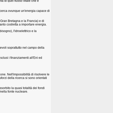
tà di quel flusso vitale che è
i ricerca ovunque un'energia capace di
 Gran Bretagna e la Francia) e di
anto costretta a importare energia.
isogno), l'idroelettrico e la
evoli soprattutto nel campo della
esclusi i finanziamenti all'Eni ed
ne. Nell'impossibilità di risolvere le
sforzi della ricerca si sono orientati
sorbito la quasi totalità dei fondi
 nella fonte nucleare.