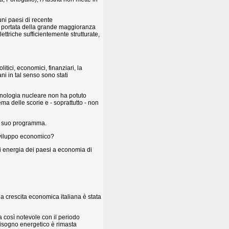
uni paesi di recente
lla portata della grande maggioranza
lettriche sufficientemente strutturate,
litici, economici, finanziari, la
ni in tal senso sono stati
cnologia nucleare non ha potuto
ema delle scorie e - soprattutto - non
del suo programma.
 sviluppo economico?
di energia dei paesi a economia di
la crescita economica italiana è stata
ra così notevole con il periodo
bbisogno energetico è rimasta