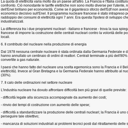
La quota di elettricità varia molto da un paese all'altro. La Francia e l'Italia costitui
confronto. Ciò nonostante le tariffe elettriche non sono molto diverse per l'utente, né
dell'Enel brillano per economicità. Come se il gigantesco sforzo dell'Edf non aves
economico decisivo sull'Enel. Il programma nucleare francese è stato intrapreso p
raddoppio dei consumi di elettricità ogni 7 anni. Era questa l'ipotesi di sviluppo che
industrializzati.
La differenza tra i due programmi nucleari - italiano e francese - trova la sua spie
francese di imporre la costruzione delle centrali nucleari contro la volontà delle p
locali.
6. Il contributo del nucleare nella produzione di energia
Dal 1978 nessuna centrale nucleare è stata ordinata dalla Germania Federale e dagl
hanno annullato un centinaio di ordini di reattori. Centrali terminate a più dell'8
convertite a gas naturale.
I paesi che hanno fatto del nucleare una scelta egemonica sono la Francia e il Be
elettricità). Invece al Gran Bretagna e la Germania Federale hanno attribuito al 
(30%).
7. Il calo delle ordinazioni nel settore nucleare
L'industria nucleare ha dovuto affrontare difficoltà ben più gravi di quelle previste:
- difficoltà legate alla sicurezza accompagnate da aumento dei costi;
- rinvio dei tempi di costruzione con aumento delle spese;
- difficoltà a standardizzare la produzione delle centrali nucleari; la Francia è uno 
perseguire tale obiettivo;
- mancanza di soluzioni industriali ai problemi tecnici posti dal ritrattamento delle 