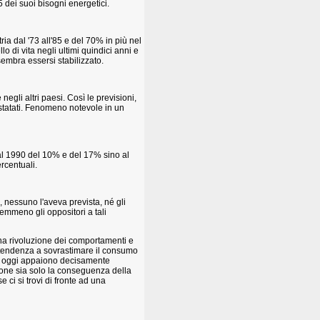
5 dei suoi bisogni energetici.
ria dal '73 all'85 e del 70% in più nel
o di vita negli ultimi quindici anni e
sembra essersi stabilizzato.
negli altri paesi. Così le previsioni,
nstatati. Fenomeno notevole in un
al 1990 del 10% e del 17% sino al
rcentuali.
, nessuno l'aveva prevista, né gli
 nemmeno gli oppositori a tali
na rivoluzione dei comportamenti e
a tendenza a sovrastimare il consumo
che oggi appaiono decisamente
ione sia solo la conseguenza della
e ci si trovi di fronte ad una