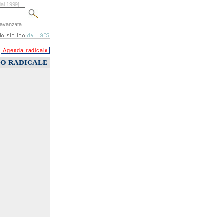
dal 1999]
 avanzata
Agenda radicale
CO RADICALE