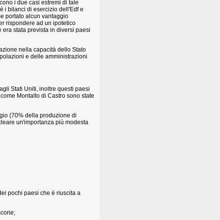
scono i due casi estremi di tale
 i bilanci di esercizio dell'Edf e
se portato alcun vantaggio
er rispondere ad un ipotetico
 era stata prevista in diversi paesi
gazione nella capacità dello Stato
opolazioni e delle amministrazioni
i Stati Uniti, inoltre questi paesi
0% come Montalto di Castro sono state
lgio (70% della produzione di
nucleare un'importanza più modesta
dei pochi paesi che è riuscita a
scorie;