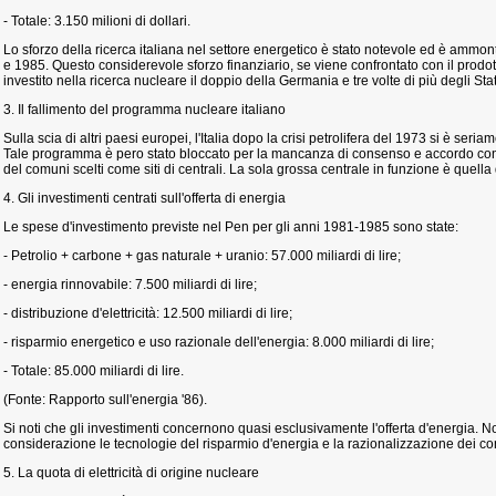
- Totale: 3.150 milioni di dollari.
Lo sforzo della ricerca italiana nel settore energetico è stato notevole ed è ammontat
e 1985. Questo considerevole sforzo finanziario, se viene confrontato con il prodotto
investito nella ricerca nucleare il doppio della Germania e tre volte di più degli Stati
3. Il fallimento del programma nucleare italiano
Sulla scia di altri paesi europei, l'Italia dopo la crisi petrolifera del 1973 si è ser
Tale programma è pero stato bloccato per la mancanza di consenso e accordo con l
del comuni scelti come siti di centrali. La sola grossa centrale in funzione è quel
4. Gli investimenti centrati sull'offerta di energia
Le spese d'investimento previste nel Pen per gli anni 1981-1985 sono state:
- Petrolio + carbone + gas naturale + uranio: 57.000 miliardi di lire;
- energia rinnovabile: 7.500 miliardi di lire;
- distribuzione d'elettricità: 12.500 miliardi di lire;
- risparmio energetico e uso razionale dell'energia: 8.000 miliardi di lire;
- Totale: 85.000 miliardi di lire.
(Fonte: Rapporto sull'energia '86).
Si noti che gli investimenti concernono quasi esclusivamente l'offerta d'energia. N
considerazione le tecnologie del risparmio d'energia e la razionalizzazione dei c
5. La quota di elettricità di origine nucleare