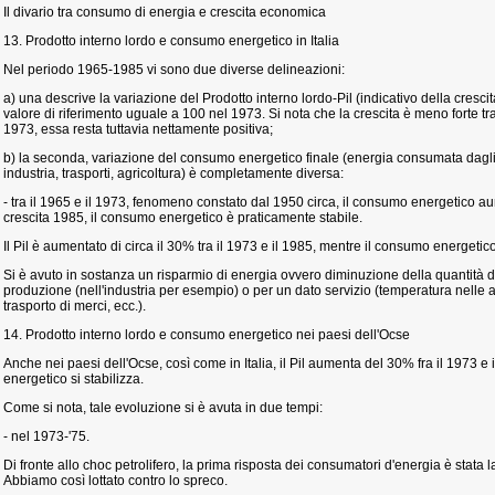
Il divario tra consumo di energia e crescita economica
13. Prodotto interno lordo e consumo energetico in Italia
Nel periodo 1965-1985 vi sono due diverse delineazioni:
a) una descrive la variazione del Prodotto interno lordo-Pil (indicativo della cresc
valore di riferimento uguale a 100 nel 1973. Si nota che la crescita è meno forte tra 
1973, essa resta tuttavia nettamente positiva;
b) la seconda, variazione del consumo energetico finale (energia consumata dagli u
industria, trasporti, agricoltura) è completamente diversa:
- tra il 1965 e il 1973, fenomeno constato dal 1950 circa, il consumo energetico 
crescita 1985, il consumo energetico è praticamente stabile.
Il Pil è aumentato di circa il 30% tra il 1973 e il 1985, mentre il consumo energeti
Si è avuto in sostanza un risparmio di energia ovvero diminuzione della quantità 
produzione (nell'industria per esempio) o per un dato servizio (temperatura nelle 
trasporto di merci, ecc.).
14. Prodotto interno lordo e consumo energetico nei paesi dell'Ocse
Anche nei paesi dell'Ocse, così come in Italia, il Pil aumenta del 30% fra il 1973 e
energetico si stabilizza.
Come si nota, tale evoluzione si è avuta in due tempi:
- nel 1973-'75.
Di fronte allo choc petrolifero, la prima risposta dei consumatori d'energia è stata
Abbiamo così lottato contro lo spreco.