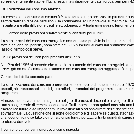
sorprendentemente stabile; l'Italia resta infatti dipendente dagli idrocarburi per i 4/
10. Evoluzione del consumo elettrico
La crescita del consumo di elettricità è stata lenta e regolare: 20% in più nell'indust
settore dell'habitat e del terziario. Ciò corrisponde ad un notevole aumento del livell
in particolare alla diffusione degli elettrodomestici. Attualmente questo fenomeno 
11. L'errore delle previsioni relativamente si consumi per il 1985
Lo stabilizzarsi del consumo energetico non era stato previsto in Italia, non più che 
fatte dieci anni fa, per l'85, sono state del 30% superiori ai consumi realmente co
lasso di tempo così breve.
12. Le previsioni del Pen per i prossimi dieci anni
Nel Pen del 1985 si prevede che vi sarà un aumento dei consumi energetici sino 
1995, già da ora è chiaro che l'aumento dei consumi energetici raggiungerà tali pe
Conclusioni della seconda parte
La stabilizzazione dei consumi energetici, subito dopo lo choc petrolifero del 1973
esperti, né i responsabili politici, i petrolieri, i promotori dei programmi nucleari e
programmi.
Al massimo lo avremmo immaginato nel giro di parecchi decenni e al volgere di u
una stasi generale di crescita economica. Tutti i paesi hanno quindi mostrato un
energetico futuro e ad impegnarsi in investimenti o ad assicurare delle riserve 
sovrastimate. La questione che si pone oggigiorno è di sapere se questa stagnaz
crisi economica o se tutto ciò non sia di più lunga portata: si tratta quindi di capire s
tendenza durevole.
Il controllo dei consumi energetici come risposta