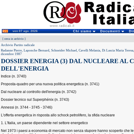
ven 07 ago. 2026
Chi siamo
Documenti
Di
[
cerca in archivio
]
Archivio Partito radicale
Radanne Pierre, Laponche Bernard, Schneider Michael, Cavelli Melania, Di Lascia Maria Teresa,
dicembre 1987
DOSSIER ENERGIA (3) DAL NUCLEARE AL
DELL'ENERGIA
Indice (n. 3740)
Proposta-quadro per una nuova politica energetica (n. 3741)
Dal nucleare al controllo dell'energia (n. 3742)
Dossier tecnico sul Superphénix (n. 3743)
Annessi (n. 3744 - 3745 - 3746)
L'offerta energetica in risposta allo schock petrolifero, la sfida nucleare
1. L'Italia, un paese dipendente nel settore energetico
Nel 1973 i paesi a economia di mercato non senza stupore hanno scoperto che le r