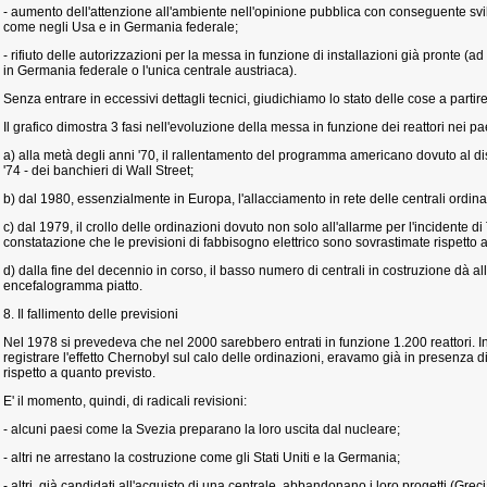
- aumento dell'attenzione all'ambiente nell'opinione pubblica con conseguente svil
come negli Usa e in Germania federale;
- rifiuto delle autorizzazioni per la messa in funzione di installazioni già pronte (ad
in Germania federale o l'unica centrale austriaca).
Senza entrare in eccessivi dettagli tecnici, giudichiamo lo stato delle cose a partire
Il grafico dimostra 3 fasi nell'evoluzione della messa in funzione dei reattori nei 
a) alla metà degli anni '70, il rallentamento del programma americano dovuto al di
'74 - dei banchieri di Wall Street;
b) dal 1980, essenzialmente in Europa, l'allacciamento in rete delle centrali ordina
c) dal 1979, il crollo delle ordinazioni dovuto non solo all'allarme per l'incidente 
constatazione che le previsioni di fabbisogno elettrico sono sovrastimate rispetto a
d) dalla fine del decennio in corso, il basso numero di centrali in costruzione dà al
encefalogramma piatto.
8. Il fallimento delle previsioni
Nel 1978 si prevedeva che nel 2000 sarebbero entrati in funzione 1.200 reattori. I
registrare l'effetto Chernobyl sul calo delle ordinazioni, eravamo già in presenza di
rispetto a quanto previsto.
E' il momento, quindi, di radicali revisioni:
- alcuni paesi come la Svezia preparano la loro uscita dal nucleare;
- altri ne arrestano la costruzione come gli Stati Uniti e la Germania;
- altri, già candidati all'acquisto di una centrale, abbandonano i loro progetti (Greci