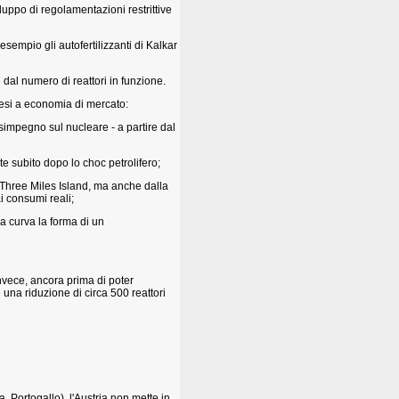
uppo di regolamentazioni restrittive
 esempio gli autofertilizzanti di Kalkar
 dal numero di reattori in funzione.
paesi a economia di mercato:
simpegno sul nucleare - a partire dal
te subito dopo lo choc petrolifero;
di Three Miles Island, ma anche dalla
i consumi reali;
la curva la forma di un
nvece, ancora prima di poter
 una riduzione di circa 500 reattori
a, Portogallo), l'Austria non mette in