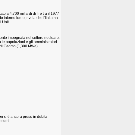
o a 4.700 miliardi di lire tra il 1977
 interno lordo, rivela che l'Italia ha
 Uniti.
iamente impegnata nel settore nucleare.
e popolazioni e gli amministratori
la di Caorso (1,300 MWe).
on si è ancora preso in debita
onsumi.