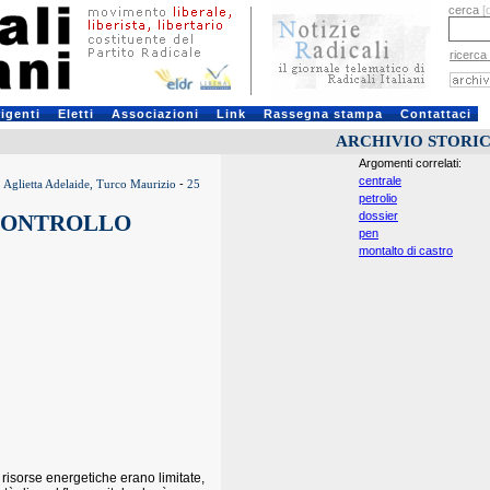
cerca
[
ricerca
rigenti
Eletti
Associazioni
Link
Rassegna stampa
Contattaci
ARCHIVIO STORI
Argomenti correlati:
centrale
 Aglietta Adelaide, Turco Maurizio
-
25
petrolio
dossier
 CONTROLLO
pen
montalto di castro
isorse energetiche erano limitate,