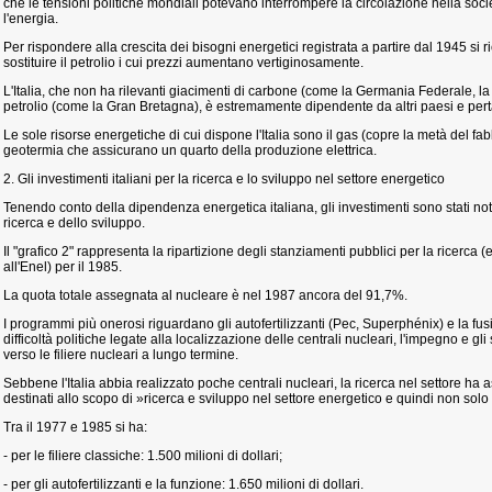
che le tensioni politiche mondiali potevano interrompere la circolazione nella socie
l'energia.
Per rispondere alla crescita dei bisogni energetici registrata a partire dal 1945 s
sostituire il petrolio i cui prezzi aumentano vertiginosamente.
L'Italia, che non ha rilevanti giacimenti di carbone (come la Germania Federale, la
petrolio (come la Gran Bretagna), è estremamente dipendente da altri paesi e pert
Le sole risorse energetiche di cui dispone l'Italia sono il gas (copre la metà del fabb
geotermia che assicurano un quarto della produzione elettrica.
2. Gli investimenti italiani per la ricerca e lo sviluppo nel settore energetico
Tenendo conto della dipendenza energetica italiana, gli investimenti sono stati not
ricerca e dello sviluppo.
Il "grafico 2" rappresenta la ripartizione degli stanziamenti pubblici per la ricerca (
all'Enel) per il 1985.
La quota totale assegnata al nucleare è nel 1987 ancora del 91,7%.
I programmi più onerosi riguardano gli autofertilizzanti (Pec, Superphénix) e la fusio
difficoltà politiche legate alla localizzazione delle centrali nucleari, l'impegno e gli 
verso le filiere nucleari a lungo termine.
Sebbene l'Italia abbia realizzato poche centrali nucleari, la ricerca nel settore ha as
destinati allo scopo di »ricerca e sviluppo nel settore energetico e quindi non solo
Tra il 1977 e 1985 si ha:
- per le filiere classiche: 1.500 milioni di dollari;
- per gli autofertilizzanti e la funzione: 1.650 milioni di dollari.