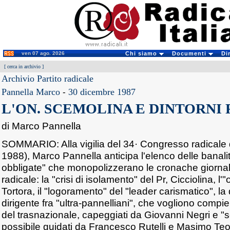
ven 07 ago. 2026
Chi siamo
Documenti
Di
[
cerca in archivio
]
Archivio Partito radicale
Pannella Marco
-
30 dicembre 1987
L'ON. SCEMOLINA E DINTORNI
di Marco Pannella
SOMMARIO: Alla vigilia del 34· Congresso radicale 
1988), Marco Pannella anticipa l'elenco delle banalità
obbligate" che monopolizzerano le cronache giornali
radicale: la "crisi di isolamento" del Pr, Cicciolina, l
Tortora, il "logoramento" del "leader carismatico", la
dirigente fra "ultra-pannelliani", che vogliono compie
del trasnazionale, capeggiati da Giovanni Negri e "se
possibile guidati da Francesco Rutelli e Masimo Teod