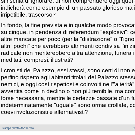
si rischia di ignorare, di non comprendere oggi quel
indicherà come esempio di un passato glorioso ma 
irripetibile, trascorso?
In fondo, la fine prevista e in qualche modo provocata
su cinque, in pendenza di referendum "esplosivi"; ce
altre mancate per poco (per la "distrazione" o "l'ignor
altri "pochi" che avrebbero altrimenti condivisa l'iniz
radicale non meriterebbero altra attenzione, funerali
meditati, compresi, illustrati?
I cronisti del Palazzo, essi stessi, sono certi di non 
perfino rispetto agli abitanti titolari del Palazzo stess
nemici, e oggi così rispettosi e coinvolti nell'"alterit
avvertita come in declino o non più temibile, ma com
forse necessaria, mentre le certezze passate d'un f
indeterminatamente "uguale" sono ormai crollate, co
coevi rivoluzionisti e alternativisti?
stampa questo documento
i