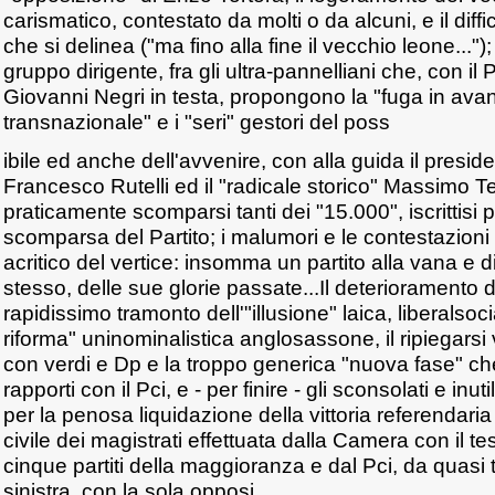
carismatico, contestato da molti o da alcuni, e il diff
che si delinea ("ma fino alla fine il vecchio leone...");
gruppo dirigente, fra gli ultra-pannelliani che, con il
Giovanni Negri in testa, propongono la "fuga in avanti
transnazionale" e i "seri" gestori del poss
ibile ed anche dell'avvenire, con alla guida il presi
Francesco Rutelli ed il "radicale storico" Massimo T
praticamente scomparsi tanti dei "15.000", iscrittisi 
scomparsa del Partito; i malumori e le contestazioni 
acritico del vertice: insomma un partito alla vana e d
stesso, delle sue glorie passate...Il deterioramento dei
rapidissimo tramonto dell'"illusione" laica, liberalsoc
riforma" uninominalistica anglosassone, il ripiegarsi
con verdi e Dp e la troppo generica "nuova fase" ch
rapporti con il Pci, e - per finire - gli sconsolati e inut
per la penosa liquidazione della vittoria referendaria
civile dei magistrati effettuata dalla Camera con il tes
cinque partiti della maggioranza e dal Pci, da quasi tu
sinistra, con la sola opposi