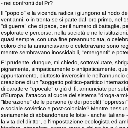
- nei confronti del Pr?
Il "popolo" e la vicenda radicali giungono al nodo de
vent'anni, o in trenta se si parte dal loro primo, nel 
"di guerra" che di pace, per il numero di battaglie, per
esplorate e percorse, nella società e nelle istituzioni.
quasi sempre, con una fine preannunciata, o celebra
coloro che la annunciavano o celebravano sono re
mentre sembravano inossidabili, "emergenti" e poten
E' prudente, dunque, mi chiedo, sottovalutare, sbri
pigramente, simpaticamente o antipaticamente, qu
appuntamento, piuttosto inverosimile nell'annuncio de
creazione di un "soggetto politico-partitico interna
di carattere "epocale" o giù di lì, annunciate per subito
d'Europa, l'attacco al cuore del sistema "droga-armi
"liberazione" delle persone (e dei popoli!) "oppressi
e sociale sovietico e post-coloniale? Mentre ness
seriamente di abbandonare le lotte - anche italiane - "p
la vita del diritto", e l'impostazione ecologista ed am