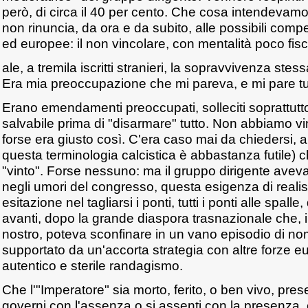
però, di circa il 40 per cento. Che cosa intendevamo
non rinuncia, da ora e da subito, alle possibili competi
ed europee: il non vincolare, con mentalità poco fisc
ale, a tremila iscritti stranieri, la sopravvivenza st
Era mia preoccupazione che mi pareva, e mi pare tutt
Erano emendamenti preoccupati, solleciti soprattutto 
salvabile prima di "disarmare" tutto. Non abbiamo vi
forse era giusto così. C'era caso mai da chiedersi, a
questa terminologia calcistica è abbastanza futile) 
"vinto". Forse nessuno: ma il gruppo dirigente avev
negli umori del congresso, questa esigenza di reali
esitazione nel tagliarsi i ponti, tutti i ponti alle spall
avanti, dopo la grande diaspora trasnazionale che, i
nostro, poteva sconfinare in un vano episodio di n
supportato da un'accorta strategia con altre forze eu
autentico e sterile randagismo.
Che l'"Imperatore" sia morto, ferito, o ben vivo, pre
governi con l'assenza o si assenti con la presenza, è