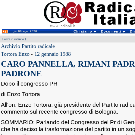
gio 06 ago. 2026
Chi siamo
Documenti
Di
[
cerca in archivio
]
Archivio Partito radicale
Tortora Enzo
-
12 gennaio 1988
CARO PANNELLA, RIMANI PAD
PADRONE
Dopo il congresso PR
di Enzo Tortora
All'on. Enzo Tortora, già presidente del Partito radi
commento sul recente congresso di Bologna.
SOMMARIO: Parlando del Congresso del Pr di Gen
che ha deciso la trasformazione del partito in un so