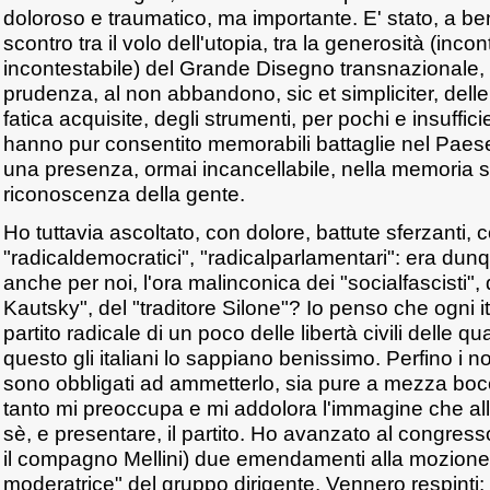
doloroso e traumatico, ma importante. E' stato, a be
scontro tra il volo dell'utopia, tra la generosità (inco
incontestabile) del Grande Disegno transnazionale, e
prudenza, al non abbandono, sic et simpliciter, delle
fatica acquisite, degli strumenti, per pochi e insuffici
hanno pur consentito memorabili battaglie nel Paes
una presenza, ormai incancellabile, nella memoria st
riconoscenza della gente.
Ho tuttavia ascoltato, con dolore, battute sferzanti,
"radicaldemocratici", "radicalparlamentari": era dunq
anche per noi, l'ora malinconica dei "socialfascisti",
Kautsky", del "traditore Silone"? Io penso che ogni it
partito radicale di un poco delle libertà civili delle 
questo gli italiani lo sappiano benissimo. Perfino i no
sono obbligati ad ammetterlo, sia pure a mezza boc
tanto mi preoccupa e mi addolora l'immagine che all'
sè, e presentare, il partito. Ho avanzato al congresso
il compagno Mellini) due emendamenti alla mozione
moderatrice" del gruppo dirigente. Vennero respinti: