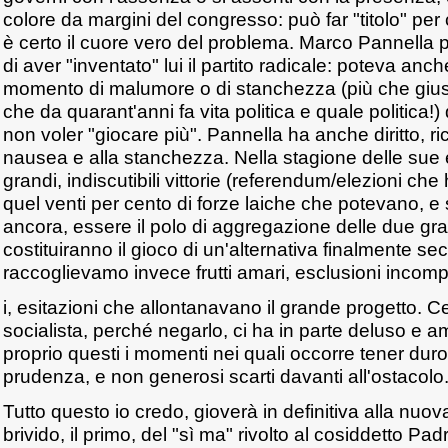
colore da margini del congresso: può far "titolo" pe
è certo il cuore vero del problema. Marco Pannella p
di aver "inventato" lui il partito radicale: poteva anc
momento di malumore o di stanchezza (più che giust
che da quarant'anni fa vita politica e quale politica!) 
non voler "giocare più". Pannella ha anche diritto, r
nausea e alla stanchezza. Nella stagione delle sue e
grandi, indiscutibili vittorie (referendum/elezioni c
quel venti per cento di forze laiche che potevano,
ancora, essere il polo di aggregazione delle due gr
costituiranno il gioco di un'alternativa finalmente s
raccoglievamo invece frutti amari, esclusioni incomp
i, esitazioni che allontanavano il grande progetto. C
socialista, perché negarlo, ci ha in parte deluso e
proprio questi i momenti nei quali occorre tener duro
prudenza, e non generosi scarti davanti all'ostacolo
Tutto questo io credo, gioverà in definitiva alla nuova 
brivido, il primo, del "sì ma" rivolto al cosiddetto Padre