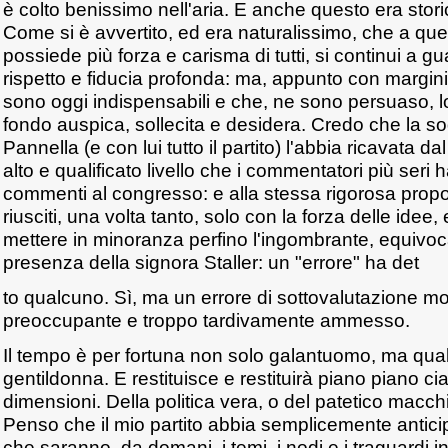
è colto benissimo nell'aria. E anche questo era sto
Come si è avvertito, ed era naturalissimo, che a qu
possiede più forza e carisma di tutti, si continui a 
rispetto e fiducia profonda: ma, appunto con margin
sono oggi indispensabili e che, ne sono persuaso, l
fondo auspica, sollecita e desidera. Credo che la s
Pannella (e con lui tutto il partito) l'abbia ricavata 
alto e qualificato livello che i commentatori più seri 
commenti al congresso: e alla stessa rigorosa prop
riusciti, una volta tanto, solo con la forza delle idee,
mettere in minoranza perfino l'ingombrante, equivoc
presenza della signora Staller: un "errore" ha det
to qualcuno. Sì, ma un errore di sottovalutazione m
preoccupante e troppo tardivamente ammesso.
Il tempo è per fortuna non solo galantuomo, ma qua
gentildonna. E restituisce e restituirà piano piano ci
dimensioni. Della politica vera, o del patetico macchi
Penso che il mio partito abbia semplicemente anticip
che saranno, da domani, i temi, i nodi e i traguardi inel