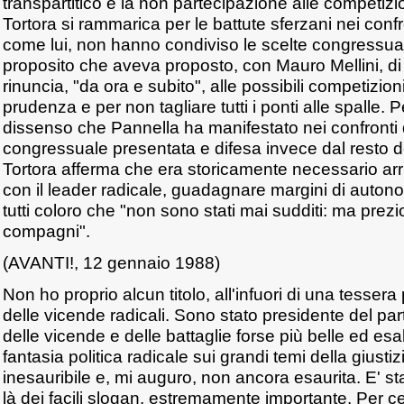
transpartitico e la non partecipazione alle competizio
Tortora si rammarica per le battute sferzani nei confr
come lui, non hanno condiviso le scelte congressual
proposito che aveva proposto, con Mauro Mellini, di r
rinuncia, "da ora e subito", alle possibili competizioni 
prudenza e per non tagliare tutti i ponti alle spalle. 
dissenso che Pannella ha manifestato nei confronti
congressuale presentata e difesa invece dal resto de
Tortora afferma che era storicamente necessario arr
con il leader radicale, guadagnare margini di autono
tutti coloro che "non sono stati mai sudditi: ma prezio
compagni".
(AVANTI!, 12 gennaio 1988)
Non ho proprio alcun titolo, all'infuori di una tessera 
delle vicende radicali. Sono stato presidente del par
delle vicende e delle battaglie forse più belle ed esal
fantasia politica radicale sui grandi temi della giustizia 
inesauribile e, mi auguro, non ancora esaurita. E' st
là dei facili slogan, estremamente importante. Per ce