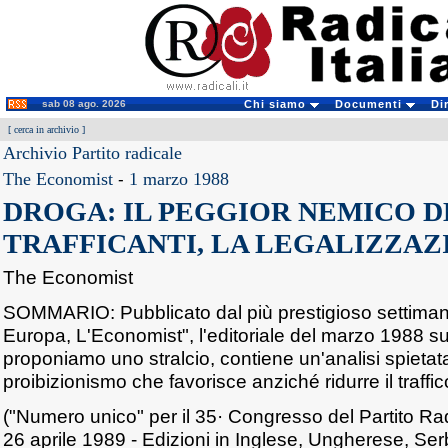
sab 08 ago. 2026
Chi siamo
Documenti
Di
[
cerca in archivio
]
Archivio Partito radicale
The Economist
-
1 marzo 1988
DROGA: IL PEGGIOR NEMICO D
TRAFFICANTI, LA LEGALIZZAZ
The Economist
SOMMARIO: Pubblicato dal più prestigioso settima
Europa, L'Economist", l'editoriale del marzo 1988 sul
proponiamo uno stralcio, contiene un'analisi spietata 
proibizionismo che favorisce anziché ridurre il traffic
("Numero unico" per il 35· Congresso del Partito Ra
26 aprile 1989 - Edizioni in Inglese, Ungherese, Se