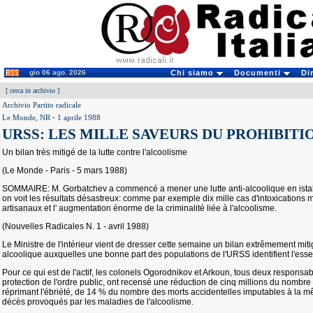
gio 06 ago. 2026
Chi siamo
Documenti
Di
[
cerca in archivio
]
Archivio Partito radicale
Le Monde, NR
-
1 aprile 1988
URSS: LES MILLE SAVEURS DU PROHIBIT
Un bilan très mitigé de la lutte contre l'alcoolisme
(Le Monde - Paris - 5 mars 1988)
SOMMAIRE: M. Gorbatchev a commencé a mener une lutte anti-alcoolique en istall
on voit les résultats désastreux: comme par exemple dix mille cas d'intoxications 
artisanaux et l' augmentation énorme de la criminalité liée à l'alcoolisme.
(Nouvelles Radicales N. 1 - avril 1988)
Le Ministre de l'intérieur vient de dresser cette semaine un bilan extrêmement miti
alcoolique auxquelles une bonne part des populations de l'URSS identifient l'ess
Pour ce qui est de l'actif, les colonels Ogorodnikov et Arkoun, tous deux responsabl
protection de l'ordre public, ont recensé une réduction de cinq millions du nombre d
réprimant l'ébriété, de 14 % du nombre des morts accidentelles imputables à la 
décès provoqués par les maladies de l'alcoolisme.