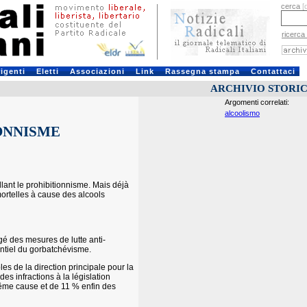
cerca
[
ricerca
rigenti
Eletti
Associazioni
Link
Rassegna stampa
Contattaci
ARCHIVIO STORI
Argomenti correlati:
alcoolismo
IONNISME
ant le prohibitionnisme. Mais déjà
mortelles à cause des alcools
gé des mesures de lutte anti-
entiel du gorbatchévisme.
es de la direction principale pour la
es infractions à la législation
même cause et de 11 % enfin des