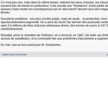
Ce n'est pas rien, mais dans le même temps, relèvent les deux colonels, les mesur
souvent lieu de travail en profondeur. Cela suscite une "résistance" d'une partie de
queues ("avec toutes les conséquences qui en découlent") devant ceux des magasi
fermés.
Deuxième problème - non plus d'ordre public, mais de santé, - la production, hors d
spectaculairement augmenté. On a ainsi dû ouvrir l'an dernier des poursuite cont
saisi 3,5 millions de litres d'alcools artisanaux divers, des tonnes de sucre et 167.
clandestinement.
Résultat, selon le ministère de l'intérieur: on a récencé, en 1987, dix mille cas d'i
alcools de substitution, et la criminalité liée aux problèmes d'alcoolisme a augmenté
En clair: pas un bon point pour M. Gorbatchev.
stampa questo documento
i