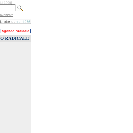
dal 1999]
 avanzata
Agenda radicale
CO RADICALE