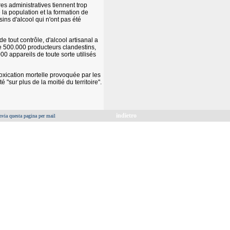
es administratives tiennent trop
 la population et la formation de
ns d'alcool qui n'ont pas été
e tout contrôle, d'alcool artisanal a
re 500.000 producteurs clandestins,
000 appareils de toute sorte utilisés
ntoxication mortelle provoquée par les
 "sur plus de la moitié du territoire".
indietro
nvia questa pagina per mail