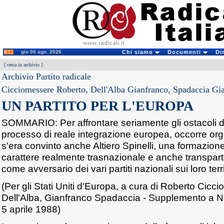
gio 06 ago. 2026
Chi siamo
Documenti
Di
[
cerca in archivio
]
Archivio Partito radicale
Cicciomessere Roberto, Dell'Alba Gianfranco, Spadaccia Gi
UN PARTITO PER L'EUROPA
SOMMARIO: Per affrontare seriamente gli ostacoli da
processo di reale integrazione europea, occorre org
s'era convinto anche Altiero Spinelli, una formazion
carattere realmente trasnazionale e anche transpart
come avversario dei vari partiti nazionali sui loro terri
(Per gli Stati Uniti d'Europa, a cura di Roberto Cic
Dell'Alba, Gianfranco Spadaccia - Supplemento a Not
5 aprile 1988)