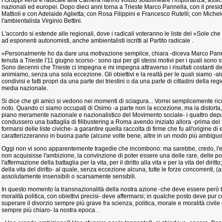
I Gruppi verdi e radicale alla Camera hanno voluto sottolineare l'importanza, ass
nazionali ed europei. Dopo dieci anni torna a Trieste Marco Pannella, con il presi
Mattioli e con Adelaide Aglietta; con Rosa Filippini e Francesco Rutelli; con Mich
l'ambientalista Virginio Bettini.
L'accordo si estende alle regionali, dove i radicali voteranno le liste del »Sole che 
ad esponenti autonomisti, anche ambientalisti iscritti al Partito radicale .
»Personalmente ho da dare una motivazione semplice, chiara -diceva Marco Pann
tenuta a Trieste l'11 giugno scorso-: sono qui per gli stessi motivi per i quali sono s
Sono decenni che Trieste ci impegna e mi impegna attraverso i risultati costanti dell
animiamo, senza una sola eccezione. Gli obiettivi e la realtà per le quali siamo -alcu
condivisi e fatti propri da una parte dei triestini o da una parte di cittadini della r
media nazionale.
Si dice che gli amici si vedono nei momenti di sciagura... Vorrei semplicemente ri
noto. Quando ci siamo occupati di Osimo -a parte non la eccezione, ma la distorta
piano meramente nazionale e nazionalistico del Movimento sociale- i quattro deputa
condussero una battaglia di filibustering a Roma avendo iniziato allora -prima del
formarsi delle liste civiche- a garantire quella raccolta di firme che fu all'origine d
caratterizzeranno in buona parte (alcune volte bene, altre in un modo più ambiguo) l
Oggi non vi sono apparentemente tragedie che incombono: ma sarebbe, credo, l'eq
non acquisisse l'ambizione, la convinzione di poter essere una delle rare, delle p
l'affermazione della battaglia per la vita, per il diritto alla vita e per la vita del dir
della vita del diritto- al quale, senza eccezione alcuna, tutte le forze concorrenti,
assolutamente insensibili o scarsamente sensibili.
In questo momento la transnazionalità della nostra azione -che deve essere però 
moralità politica, con obiettivi precisi- deve affermarsi; in qualche posto deve pur
superare il divorzio sempre più grave fra scienza, politica, morale e moralità civile
sempre più chiaro- la nostra epoca .