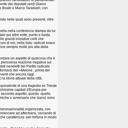
icurando candidature di parlamentari
dente dei deputati verdi Gianni
ele Boato e Marco Taradash; con
ride nelle quali sono presenti, oltre
ella nella conferenza stampa da lui
tato qui altre volte; punto e basta.
e grandi iniziative civili che
ni di noi, nella lista- radicali erano
egione sempre molto più alta della
cordare un aspetto di qualcosa che è
, pericolosa reazione negativa sul
ti neoeletti del Partito radicale
 formarsi del »Melone , prima del
i eventi che ancora oggi
a storia attuale della città.
uivalente di una tragedia se Trieste
ochissime capitali d'Europa per
itto; secondo aspetto, questo -quello
 (amiche o avversarie che siano) sono
transnazionalità organizzata, con
 cominciare ad affermarsi, cercando di
 che caratterizza -per fortuna in modo