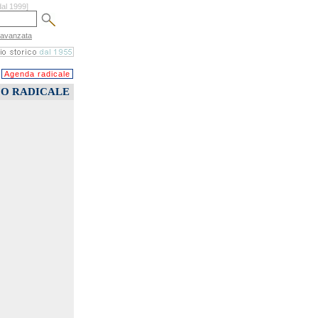
dal 1999]
 avanzata
Agenda radicale
CO RADICALE