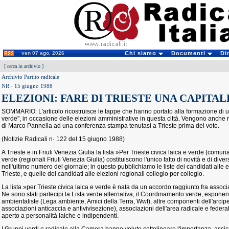
ven 07 ago. 2026
Chi siamo
Documenti
Di
[
cerca in archivio
]
Archivio Partito radicale
NR
-
15 giugno 1988
ELEZIONI: FARE DI TRIESTE UNA CAPITA
SOMMARIO: L'articolo ricostruisce le tappe che hanno portato alla formazione di una
verde", in occasione delle elezioni amministrative in questa città. Vengono anche ri
di Marco Pannella ad una conferenza stampa tenutasi a Trieste prima del voto.
(Notizie Radicali n· 122 del 15 giugno 1988)
A Trieste e in Friuli Venezia Giulia la lista »Per Trieste civica laica e verde (comunal
verde (regionali Friuli Venezia Giulia) costituiscono l'unico fatto di novità e di di
nell'ultimo numero del giornale; in questo pubblichiamo le liste dei candidati alle e
Trieste, e quelle dei candidati alle elezioni regionali collegio per collegio.
La lista »per Trieste civica laica e verde è nata da un accordo raggiunto fra associa
Ne sono stati partecipi la Lista verde alternativa, il Coordinamento verde, esponen
ambientaliste (Lega ambiente, Amici della Terra, Wwf), altre componenti dell'arcipel
associazioni anticaccia e antivivisezione), associazioni dell'area radicale e federa
aperto a personalità laiche e indipendenti.