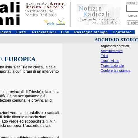
cerca
[
ricerca
rigenti
Eletti
Associazioni
Link
Rassegna stampa
Contattaci
ARCHIVIO STORI
Argomenti correlati:
Amministrative
Friuli
LE EUROPEA
Liste civiche
Transnazionale
 lista "Per Trieste civica, laica e
Conferenza stampa
portati alcuni brani di un intervento
i e provinciali di Trieste) e la »Lista
versità. Ce ne occupavamo già
lezioni comunali e provinciali di
zioni verdi, ambientaliste e radicali.
ti delle diverse associazioni
ago verde ed ecopacifista (il Mir,
lista europea. L'accordo è stato