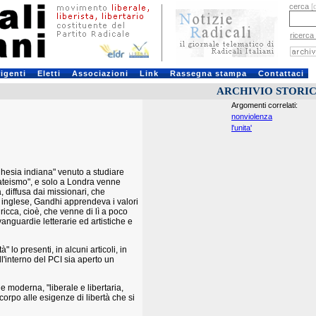
cerca
[
ricerca
rigenti
Eletti
Associazioni
Link
Rassegna stampa
Contattaci
ARCHIVIO STORI
Argomenti correlati:
nonviolenza
l'unita'
hesia indiana" venuto a studiare
 ateismo", e solo a Londra venne
, diffusa dai missionari, che
a inglese, Gandhi apprendeva i valori
ricca, cioè, che venne di lì a poco
avanguardie letterarie ed artistiche e
o presenti, in alcuni articoli, in
l'interno del PCI sia aperto un
 moderna, "liberale e libertaria,
corpo alle esigenze di libertà che si