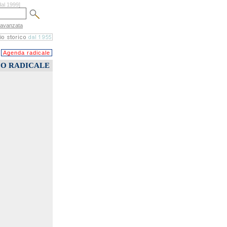
dal 1999]
 avanzata
Agenda radicale
CO RADICALE