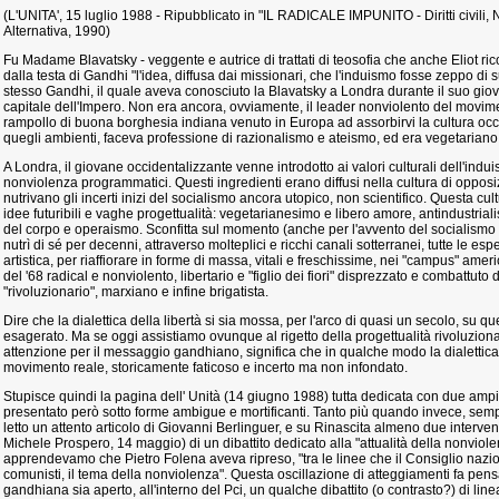
(L'UNITA', 15 luglio 1988 - Ripubblicato in "IL RADICALE IMPUNITO - Diritti civili
Alternativa, 1990)
Fu Madame Blavatsky - veggente e autrice di trattati di teosofia che anche Eliot ric
dalla testa di Gandhi "l'idea, diffusa dai missionari, che l'induismo fosse zeppo di s
stesso Gandhi, il quale aveva conosciuto la Blavatsky a Londra durante il suo giov
capitale dell'Impero. Non era ancora, ovviamente, il leader nonviolento del movimen
rampollo di buona borghesia indiana venuto in Europa ad assorbirvi la cultura occ
quegli ambienti, faceva professione di razionalismo e ateismo, ed era vegetariano 
A Londra, il giovane occidentalizzante venne introdotto ai valori culturali dell'indu
nonviolenza programmatici. Questi ingredienti erano diffusi nella cultura di opposi
nutrivano gli incerti inizi del socialismo ancora utopico, non scientifico. Questa c
idee futuribili e vaghe progettualità: vegetarianesimo e libero amore, antindustri
del corpo e operaismo. Sconfitta sul momento (anche per l'avvento del socialismo "sc
nutrì di sé per decenni, attraverso molteplici e ricchi canali sotterranei, tutte le es
artistica, per riaffiorare in forme di massa, vitali e freschissime, nei "campus" amer
del '68 radical e nonviolento, libertario e "figlio dei fiori" disprezzato e combattuto d
"rivoluzionario", marxiano e infine brigatista.
Dire che la dialettica della libertà si sia mossa, per l'arco di quasi un secolo, su q
esagerato. Ma se oggi assistiamo ovunque al rigetto della progettualità rivoluziona
attenzione per il messaggio gandhiano, significa che in qualche modo la dialettica
movimento reale, storicamente faticoso e incerto ma non infondato.
Stupisce quindi la pagina dell' Unità (14 giugno 1988) tutta dedicata con due ampi
presentato però sotto forme ambigue e mortificanti. Tanto più quando invece, sem
letto un attento articolo di Giovanni Berlinguer, e su Rinascita almeno due intervent
Michele Prospero, 14 maggio) di un dibattito dedicato alla "attualità della nonviolen
apprendevamo che Pietro Folena aveva ripreso, "tra le linee che il Consiglio naziona
comunisti, il tema della nonviolenza". Questa oscillazione di atteggiamenti fa pe
gandhiana sia aperto, all'interno del Pci, un qualche dibattito (o contrasto?) di line