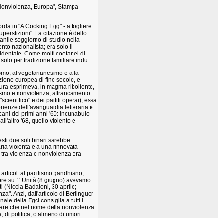
, Nonviolenza, Europa", Stampa
orda in "A Cooking Egg" - a togliere
uperstizioni". La citazione è dello
anile soggiorno di studio nella
to nazionalista; era solo il
identale. Come molti coetanei di
solo per tradizione familiare indu.
ismo, al vegetarianesimo e alla
zione europea di fine secolo, e
ultura esprimeva, in magma ribollente,
alismo e nonviolenza, affrancamento
ientifico" e dei partiti operai), essa
perienze dell'avanguardia letteraria e
icani dei primi anni '60: incunabulo
all'altro '68, quello violento e
uesti due soli binari sarebbe
ria violenta e a una rinnovata
 tra violenza e nonviolenza era
 articoli al pacifismo gandhiano,
pre su 1' Unità (8 giugno) avevamo
i (Nicola Badaloni, 30 aprile;
za". Anzi, dall'articolo di Berlinguer
le della Fgci consiglia a tutti i
nsare che nel nome della nonviolenza
a, di politica, o almeno di umori.