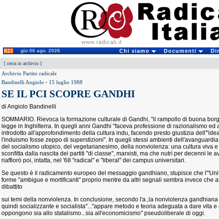
gio 06 ago. 2026
Chi siamo
Documenti
Di
[
cerca in archivio
]
Archivio Partito radicale
Bandinelli Angiolo
-
15 luglio 1988
SE IL PCI SCOPRE GANDHI
di Angiolo Bandinelli
SOMMARIO. Rievoca la formazione culturale di Gandhi, "il rampollo di buona borg
legge in Inghilterra. In quegli anni Gandhi "faceva professione di razionalismo ed
introdotto all'approfondimento della cultura indu, facendo presto giustizia dell'"idea
l'induismo fosse zeppo di superstizioni". In quegli stessi ambienti dell'avanguardi
del socialismo utopico, del vegetarianesimo, della nonviolenza: una cultura viva e 
sconfitta dalla nascita dei partiti "di classe", marxisti, ma che nutrì per decenni le 
riaffiorò poi, intatta, nel '68 "radical" e "liberal" dei campus universitari.
Se questo è il radicamento europeo del messaggio gandhiano, stupisce che l'"Unità" l
forme "ambigue e mortificanti" proprio mentre da altri segnali sembra invece che al
dibattito
sui temi della nonviolenza. In conclusione, secondo l'a.,la nonviolenza gandhiana e
quindi socializzante e socialista"..."appare metodo e teoria adeguata a dare vita e 
oppongono sia allo statalismo...sia all'economicismo" pseudoliberale di oggi.