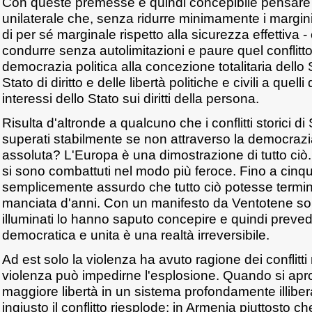
Con queste premesse è quindi concepibile pensare a
unilaterale che, senza ridurre minimamente i margini 
di per sé marginale rispetto alla sicurezza effettiva 
condurre senza autolimitazioni e paure quel conflitt
democrazia politica alla concezione totalitaria dello St
Stato di diritto e delle libertà politiche e civili a quel
interessi dello Stato sui diritti della persona.
Risulta d'altronde a qualcuno che i conflitti storici d
superati stabilmente se non attraverso la democrazia
assoluta? L'Europa è una dimostrazione di tutto ciò. 
si sono combattuti nel modo più feroce. Fino a cinq
semplicemente assurdo che tutto ciò potesse termin
manciata d'anni. Con un manifesto da Ventotene so
illuminati lo hanno saputo concepire e quindi preve
democratica e unita è una realtà irreversibile.
Ad est solo la violenza ha avuto ragione dei conflitti 
violenza può impedirne l'esplosione. Quando si apr
maggiore libertà in un sistema profondamente illibe
ingiusto il conflitto riesplode: in Armenia piuttosto ch