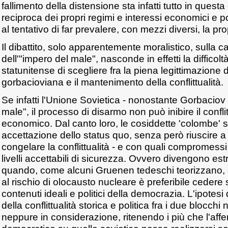
fallimento della distensione sta infatti tutto in questa
reciproca dei propri regimi e interessi economici e p
al tentativo di far prevalere, con mezzi diversi, la p
Il dibattito, solo apparentemente moralistico, sulla 
dell'"impero del male", nasconde in effetti la difficol
statunitense di scegliere fra la piena legittimazione
gorbacioviana e il mantenimento della conflittualità.
Se infatti l'Unione Sovietica - nonostante Gorbaciov -
male", il processo di disarmo non può inibire il conflit
economico. Dal canto loro, le cosiddette 'colombe'
accettazione dello status quo, senza però riuscire a 
congelare la conflittualità - e con quali compromessi 
livelli accettabili di sicurezza. Ovvero divengono e
quando, come alcuni Gruenen tedeschi teorizzano, 
al rischio di olocausto nucleare è preferibile cedere s
contenuti ideali e politici della democrazia. L'ipote
della conflittualità storica e politica fra i due blocch
neppure in considerazione, ritenendo i più che l'af