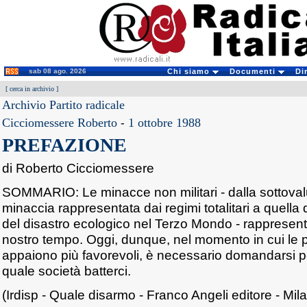
sab 08 ago. 2026
Chi siamo
Documenti
Di
[
cerca in archivio
]
Archivio Partito radicale
Cicciomessere Roberto
-
1 ottobre 1988
PREFAZIONE
di Roberto Cicciomessere
SOMMARIO: Le minacce non militari - dalla sottoval
minaccia rappresentata dai regimi totalitari a quella
del disastro ecologico nel Terzo Mondo - rappresenta
nostro tempo. Oggi, dunque, nel momento in cui le p
appaiono più favorevoli, è necessario domandarsi p
quale società batterci.
(Irdisp - Quale disarmo - Franco Angeli editore - Mil