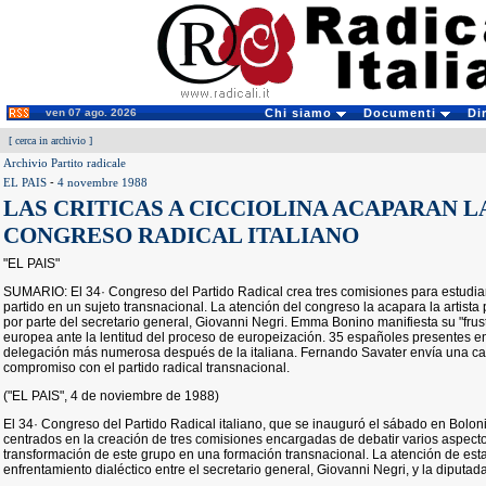
ven 07 ago. 2026
Chi siamo
Documenti
Di
[
cerca in archivio
]
Archivio Partito radicale
EL PAIS
-
4 novembre 1988
LAS CRITICAS A CICCIOLINA ACAPARAN L
CONGRESO RADICAL ITALIANO
"EL PAIS"
SUMARIO: El 34· Congreso del Partido Radical crea tres comisiones para estudiar
partido en un sujeto transnacional. La atención del congreso la acapara la artista p
por parte del secretario general, Giovanni Negri. Emma Bonino manifiesta su "fru
europea ante la lentitud del proceso de europeización. 35 españoles presentes 
delegación más numerosa después de la italiana. Fernando Savater envía una car
compromiso con el partido radical transnacional.
("EL PAIS", 4 de noviembre de 1988)
El 34· Congreso del Partido Radical italiano, que se inauguró el sábado en Boloni
centrados en la creación de tres comisiones encargadas de debatir varios aspect
transformación de este grupo en una formación transnacional. La atención de est
enfrentamiento dialéctico entre el secretario general, Giovanni Negri, y la diputada 