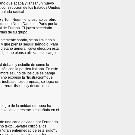
l año que acaba y lanzar un nuevo
la construcción de los Estados Unidos
putada radical.
o y Toni Negri - el presunto cerebro
tedral de Notre Dame en París por la
al de Europa. El joven secretario
 filas de su grupo.
entemente sobrio, se ha limitado a
" y que piensa seguir siéndolo. Para
cretario general, cuya elección está
dijo que piensa utilizar este cargo
al debate y estudio de cómo la
ión con la política italiana. En este
ombre es uno de los que se baraja
nino expresó la "frustración" que
 instituciones europeas, se logra un
rreras fiscales y desarrollos
l logro de la unidad europea ha
destacar la presencia española en el
a de una carta enviada por Fernando
 texto, Savater criticó a los
la "gran enfermedad de este siglo" y
 son las multinacionales, los