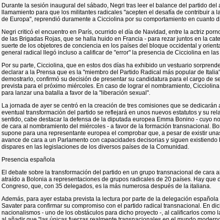
Durante la sesión inaugural del sábado, Negri tras leer el balance del partido de
llamamiento para que los militantes radicales "acepten el desafía de contribuir a 
de Europa", reprendió duramente a Cicciolina por su comportamiento en cuanto di
Negri criticó el encuentro en París, ocurrido el día de Navidad, entre la actriz porn
de las Brigadas Rojas, que se halla huido en Francia - para rezar juntos en la ca
suerte de los objetores de conciencia en los países del bloque occidental y orient
general radical llegó incluso a calificar de "error" la presencia de Cicciolina en las
Por su parte, Cicciolina, que en estos dos días ha exhibido un vestuario sorprend
declarar a la Prensa que es la "miembro del Partido Radical más popular de Italia
demostrarlo, confirmó su decisión de presentar su candidatura para el cargo de se
prevista para el próximo miércoles. En caso de lograr el nombramiento, Cicciolina 
para lanzar una batalla a favor de la "liberación sexual".
La jornada de ayer se centró en la creación de tres comisiones que se dedicarán 
eventual transformación del partido se reflejará en unos nuevos estatutos y su relac
sentido, cabe destacar la defensa de la diputada europea Emma Bonino - cuyo n
de cara al nombramiento del miércoles - a favor de la formación transnacional. Bo
supone para una representante europea el comprobar que, a pesar de existir unas
avance de cara a un Parlamento con capacidades decisorias y siguen existiendo ba
dispares en las legislaciones de los diversos países de la Comunidad.
Presencia española
El debate sobre la transformación del partido en un grupo transnacional de cara a
atraído a Bolonia a representaciones de grupos radicales de 20 países. Hay que 
Congreso, que, con 35 delegados, es la más numerosa después de la italiana.
Además, para ayer estaba prevista la lectura por parte de la delegación español
Savater para confirmar su compromiso con el partido radical transnacional. En dicho
nacionalismos - uno de los obstáculos para dicho proyecto -, al calificarlos como 
al añadir que "las únicas fuerzas realmente transnacionales en el mundo moderno