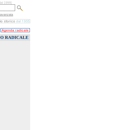
dal 1999]
 avanzata
Agenda radicale
CO RADICALE