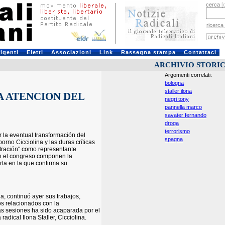
cerca
[
ricerca
rigenti
Eletti
Associazioni
Link
Rassegna stampa
Contattaci
ARCHIVIO STORI
Argomenti correlati:
bologna
staller ilona
A ATENCION DEL
negri tony
pannella marco
savater fernando
droga
terrorismo
 la eventual transformación del
spagna
orno Cicciolina y las duras críticas
stración" como representante
en el congreso componen la
ta en la que confirma su
a, continuó ayer sus trabajos,
os relacionados con la
as sesiones ha sido acaparada por el
radical Ilona Staller, Cicciolina.