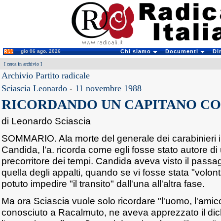
gio 06 ago. 2026
Chi siamo
Documenti
Di
[
cerca in archivio
]
Archivio Partito radicale
Sciascia Leonardo
-
11 novembre 1988
RICORDANDO UN CAPITANO C
di Leonardo Sciascia
SOMMARIO. Ala morte del generale dei carabinieri 
Candida, l'a. ricorda come egli fosse stato autore di 
precorritore dei tempi. Candida aveva visto il passag
quella degli appalti, quando se vi fosse stata "volont
potuto impedire "il transito" dall'una all'altra fase.
Ma ora Sciascia vuole solo ricordare "l'uomo, l'ami
conosciuto a Racalmuto, ne aveva apprezzato il dic