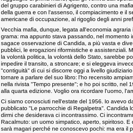
del gruppo carabinieri di Agrigento, contro una mafia
della guerra e con l'assenso, il compiacimento e il s
americane di occupazione, al rigoglio degli anni pref
Vecchia mafia, dunque, legata all'economia agraria i
grama: ma appunto stava passando, nel momento in
sagace osservazione di Candida, a più vasta e diversa
pubblici, le erogazioni riformistiche e assistenziali. 
la volontà politica, la volontà dello Stato, sarebbe po
impedire il transito, a stroncare; e si eleggeva invece
"contiguità" di cui si discorre oggi a livello giudiziar
tornare a parlare del suo libro: l'ho recensito ampi
nella rivista "Tempo presente"; e ho poi scritto, nel
alla quarta edizione. Voglio ora ricordare l'uomo, l'a
Ci siamo conosciuti nell'estate del 1956. Io avevo
pubblicato "Le parrocchie di Regalpetra". Candida l
dirmi che desiderava ci incontrassimo. Ci incontra
Racalmuto: un uomo simpatico, aperto, spiritoso. E 
sarà magari perché ne conoscevo pochi: ma era il pr