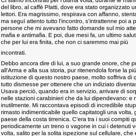
Ci siamo incontrati per l'ultima volta, durante le man
del libro, al caffè Platti, dove era stato organizzato 
lettori. Era magrissimo, respirava con affanno, stenta
ma seguì attento tutto l'incontro, s'intrattenne poi a 
persone che mi avevano fatto domande sul mio att
mafia e antimafia. E poi, due mesi fa, un ultimo salu
che per lui era finita, che non ci saremmo mai più
incontrati.
Debbo ancora dire di lui, a suo grande onore, che p
all'Arma e alla sua storia, pur ritenendola forse la più
istituzione di questo nostro paese, molto soffriva di 
tutto dismesse per ottenere che un indiziato divent
Usava perciò, quando era in servizio, arrivare di sorp
nelle stazioni carabinieri che da lui dipendevano: e
inutilmente. Mi raccontava episodi di incredibile stup
rimasto indimenticabile quello capitatogli una volta,
paese della costa tirrenica. C'era tra i suoi compiti q
periodicamente un treno o vagone in cui i detenuti v
volta, salito per la solita ispezione sul cellulare, c