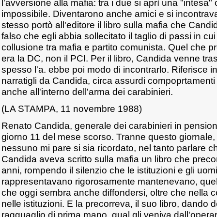
l'avversione alla mafia: tra i due si aprì una "intes
impossibile. Diventarono anche amici e si incontra
stesso portò all'editore il libro sulla mafia che Cand
falso che egli abbia sollecitato il taglio di passi in c
collusione tra mafia e partito comunista. Quel che
era la DC, non il PCI. Per il libro, Candida venne tra
spesso l'a. ebbe poi modo di incontrarlo. Riferisce in
narratigli da Candida, circa assurdi compoprtamenti 
anche all'interno dell'arma dei carabinieri.
(LA STAMPA, 11 novembre 1988)
Renato Candida, generale dei carabinieri in pensione
giorno 11 del mese scorso. Tranne questo giornale, 
nessuno mi pare si sia ricordato, nel tanto parlare ch
Candida aveva scritto sulla mafia un libro che preco
anni, rompendo il silenzio che le istituzioni e gli uom
rappresentavano rigorosamente mantenevano, quella
che oggi sembra anche diffondersi, oltre che nella co
nelle istituzioni. E la precorreva, il suo libro, dand
ragguaglio di prima mano, qual gli veniva dall'ope