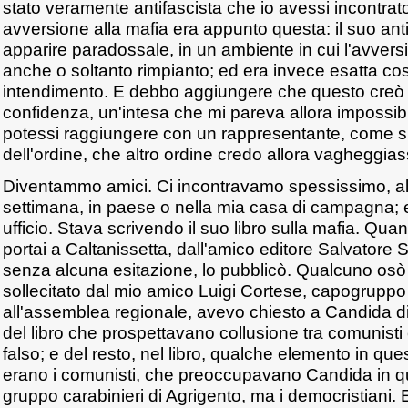
stato veramente antifascista che io avessi incontrato
avversione alla mafia era appunto questa: il suo an
apparire paradossale, in un ambiente in cui l'avvers
anche o soltanto rimpianto; ed era invece esatta co
intendimento. E debbo aggiungere che questo creò s
confidenza, un'intesa che mi pareva allora impossibile
potessi raggiungere con un rappresentante, come si 
dell'ordine, che altro ordine credo allora vagheggias
Diventammo amici. Ci incontravamo spessissimo, a
settimana, in paese o nella mia casa di campagna; 
ufficio. Stava scrivendo il suo libro sulla mafia. Quan
portai a Caltanissetta, dall'amico editore Salvatore 
senza alcuna esitazione, lo pubblicò. Qualcuno osò p
sollecitato dal mio amico Luigi Cortese, capogrupp
all'assemblea regionale, avevo chiesto a Candida di 
del libro che prospettavano collusione tra comunisti e
falso; e del resto, nel libro, qualche elemento in qu
erano i comunisti, che preoccupavano Candida in 
gruppo carabinieri di Agrigento, ma i democristiani. E 