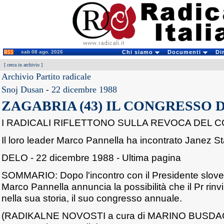
sab 08 ago. 2026
Chi siamo
Documenti
Di
[
cerca in archivio
]
Archivio Partito radicale
Snoj Dusan
-
22 dicembre 1988
ZAGABRIA (43) IL CONGRESSO 
I RADICALI RIFLETTONO SULLA REVOCA DEL
Il loro leader Marco Pannella ha incontrato Janez S
DELO - 22 dicembre 1988 - Ultima pagina
SOMMARIO: Dopo l'incontro con il Presidente slov
Marco Pannella annuncia la possibilità che il Pr rinvii
nella sua storia, il suo congresso annuale.
(RADIKALNE NOVOSTI a cura di MARINO BUSD