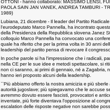
OTTONI - hanno collaborato: MASSIMO LENSI, 
PAOLA SAIN JAN VANEK, ANDREA TAMBURI - TRI
1989)
Lubiana, 21 dicembre - Il leader del Partito Radical
l'eurodeputato Marco Pannella, ha incontrato questa
della Presidenza della Repubblica slovena Janez St
colloquio Marco Pannella ha convocato una confer
quale ha riferito che per la prima volta in 30 anni dell
leadership del partito pensa di revocare il congresso
In poche parole si ha l'impressione che i radicali, pa
nella CE per le sue idee e metodi spettacolare, si rit
non ci saranno, ai primi di gennaio, né a Zagabria,
hanno ieri proposto alcuni della leadership.
``Più abbiamo offerto la nostra amicizia e più sberl
autorità jugoslave; più spiegavamo che le accuse s
avremmo dovuto essere fascisti, provocatori e anti
inventate, più forte diventava l'opposizione al congr
escalation delle risposte negative non sarebbe possi