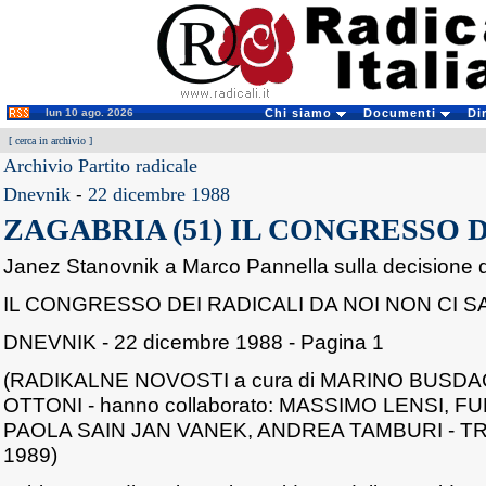
lun 10 ago. 2026
Chi siamo
Documenti
Di
[
cerca in archivio
]
Archivio Partito radicale
Dnevnik
-
22 dicembre 1988
ZAGABRIA (51) IL CONGRESSO 
Janez Stanovnik a Marco Pannella sulla decisione de
IL CONGRESSO DEI RADICALI DA NOI NON CI S
DNEVNIK - 22 dicembre 1988 - Pagina 1
(RADIKALNE NOVOSTI a cura di MARINO BUSD
OTTONI - hanno collaborato: MASSIMO LENSI, 
PAOLA SAIN JAN VANEK, ANDREA TAMBURI - TRI
1989)