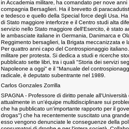
in Accademia militare, ha comandato per nove anni i
compagnia Bersaglieri. Ha il brevetto di paracadutista 
e tedesco e quello della Special force degli Usa. Ha
di Stato maggiore interforze e il Centro studi alta di
servizio nello Stato maggiore dell'Esercito, è stato a
le ambasciate italiane in Germania, Danimarca e O
Reggimento bersaglieri, la Brigata meccanizzata e l
Per quattro anni capo del Controspionaggio italiano. 
militare per protesta. Si dedica a studi e ricerche stor
pubblicato sette libri, tra i quali "Storia dei servizi seg
Napoleone a oggi" e il "Manuale del controspionaggio"
radicale, è deputato subentrante nel 1989.
Carlos Gonzales Zorrilla
SPAGNA - Professore di diritto penale all'Università 
attualmente in un'équipe multidisciplinare sui probl
che ha pubblicato un'importante rapporto per il gov
drogas") che ha recentemente suscitato una grande
esso vengono denunciate le conseguenze della politi
consumatori di droghe e per l'intera società. Collabor