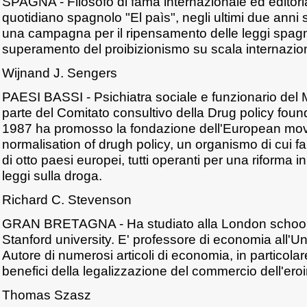
SPAGNA - Filosofo di fama internazionale ed editoria
quotidiano spagnolo "El paìs", negli ultimi due anni s
una campagna per il ripensamento delle leggi spagno
superamento del proibizionismo su scala internazio
Wijnand J. Sengers
PAESI BASSI - Psichiatra sociale e funzionario del Mi
parte del Comitato consultivo della Drug policy founda
1987 ha promosso la fondazione dell'European mov
normalisation of drugh policy, un organismo di cui f
di otto paesi europei, tutti operanti per una riforma i
leggi sulla droga.
Richard C. Stevenson
GRAN BRETAGNA - Ha studiato alla London school 
Stanford university. E' professore di economia all'Uni
Autore di numerosi articoli di economia, in particolare
benefici della legalizzazione del commercio dell'eroi
Thomas Szasz