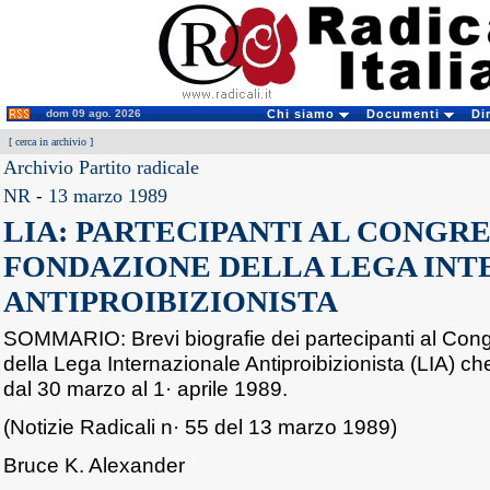
dom 09 ago. 2026
Chi siamo
Documenti
Di
[
cerca in archivio
]
Archivio Partito radicale
NR
-
13 marzo 1989
LIA: PARTECIPANTI AL CONGRE
FONDAZIONE DELLA LEGA IN
ANTIPROIBIZIONISTA
SOMMARIO: Brevi biografie dei partecipanti al Con
della Lega Internazionale Antiproibizionista (LIA) c
dal 30 marzo al 1· aprile 1989.
(Notizie Radicali n· 55 del 13 marzo 1989)
Bruce K. Alexander