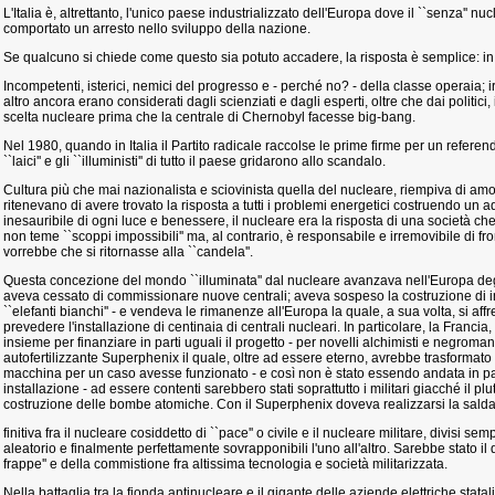
L'Italia è, altrettanto, l'unico paese industrializzato dell'Europa dove il ``senza'' n
comportato un arresto nello sviluppo della nazione.
Se qualcuno si chiede come questo sia potuto accadere, la risposta è semplice: in Ita
Incompetenti, isterici, nemici del progresso e - perché no? - della classe operaia; ir
altro ancora erano considerati dagli scienziati e dagli esperti, oltre che dai politici
scelta nucleare prima che la centrale di Chernobyl facesse big-bang.
Nel 1980, quando in Italia il Partito radicale raccolse le prime firme per un referend
``laici'' e gli ``illuministi'' di tutto il paese gridarono allo scandalo.
Cultura più che mai nazionalista e sciovinista quella del nucleare, riempiva di amor 
ritenevano di avere trovato la risposta a tutti i problemi energetici costruendo un 
inesauribile di ogni luce e benessere, il nucleare era la risposta di una società 
non teme ``scoppi impossibili'' ma, al contrario, è responsabile e irremovibile di fron
vorrebbe che si ritornasse alla ``candela''.
Questa concezione del mondo ``illuminata'' dal nucleare avanzava nell'Europa deg
aveva cessato di commissionare nuove centrali; aveva sospeso la costruzione di imp
``elefanti bianchi'' - e vendeva le rimanenze all'Europa la quale, a sua volta, si affr
prevedere l'installazione di centinaia di centrali nucleari. In particolare, la Francia,
insieme per finanziare in parti uguali il progetto - per novelli alchimisti e negroman
autofertilizzante Superphenix il quale, oltre ad essere eterno, avrebbe trasformato l
macchina per un caso avesse funzionato - e così non è stato essendo andata in 
installazione - ad essere contenti sarebbero stati soprattutto i militari giacché il pl
costruzione delle bombe atomiche. Con il Superphenix doveva realizzarsi la sald
finitiva fra il nucleare cosiddetto di ``pace'' o civile e il nucleare militare, divisi
aleatorio e finalmente perfettamente sovrapponibili l'uno all'altro. Sarebbe stato il
frappe'' e della commistione fra altissima tecnologia e società militarizzata.
Nella battaglia tra la fionda antinucleare e il gigante delle aziende elettriche statal