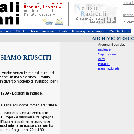
cerca
[
ricerca
rigenti
Eletti
Associazioni
Link
Rassegna stampa
Contattaci
ARCHIVIO STORI
Argomenti correlati:
nucleare
Superphenix
 SIAMO RIUSCITI
verdi
Euratom
transnazionale
. Anche senza le centrali nucleari
? In Italia c'è stato il Partito
un diverso modello di sviluppo, per il
1989 - Edizioni in Inglese,
alta agli occhi immediata: l'Italia.
spettivamente con 43 centrali in
 l'Europa - e suddivise fra Spagna,
ll'Italia e attualmente sono tutte
 nonostante, è un paese che non ha
ecennio fra gli anni 70 ed 80.