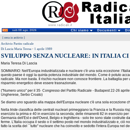
sab 08 ago. 2026
Chi siamo
Documenti
Di
[
cerca in archivio
]
Archivio Partito radicale
Di Lascia Maria Teresa
-
1 aprile 1989
SVILUPPO SENZA NUCLEARE: IN ITALIA CI
Maria Teresa Di Lascia
SOMMARIO: Nell'Europa industrializzata e nucleare c'è una sola eccezione: l'Italia
questo paese è oggi la quinta potenza industriale del mondo. Come è potuto accadere
radicale. Ma non basta. Il rischio nucleare non conosce frontiere. La battaglia per 
risparmio energetico deve essere trasnazionale.
("Numero unico" per il 35· Congresso del Partito Radicale - Budapest 22-26 aprile 
Ungherese, Serbo Croato)
Se diamo uno sguardo alla mappa dell'Europa nucleare c'è una sola eccezione che s
Nella triste classifica delle centrali nucleari primeggiano la Francia e la Russia ri
esercizio la prima e 40 in esercizio la seconda; delle rimanenti 82 in esercizio per
Germania dell'Est e dell'Ovest, Belgio e Inghilterra - solo tre sono state costruite da
ferme. L'Italia occupa il sesto o il settimo posto nel mondo industrializzato e, ciò
fatto la scelta del ``tutto'' nucleare che ha coinvolto e sedotto l'intera Europa nel d