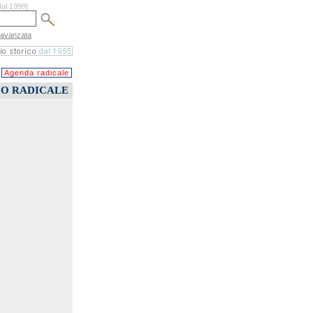
dal 1999]
 avanzata
Agenda radicale
CO RADICALE