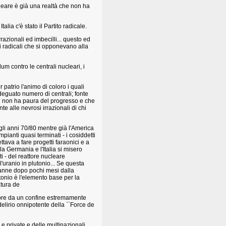
ucleare è già una realtà che non ha
lia c'è stato il Partito radicale.
razionali ed imbecilli... questo ed
, i radicali che si opponevano alla
um contro le centrali nucleari, i
patrio l'animo di coloro i quali
adeguato numero di centrali; fonte
che non ha paura del progresso e che
te alle nevrosi irrazionali di chi
li anni 70/80 mentre già l'America
ianti quasi terminati - i cosiddetti
ettava a fare progetti faraonici e a
 la Germania e l'Italia si misero
ti - del reattore nucleare
'uranio in plutonio... Se questa
panne dopo pochi mesi dalla
utonio è l'elemento base per la
atura de
 sempre da un confine estremamente
 delirio onnipotente della ``Force de
i e private e delle multinazionali