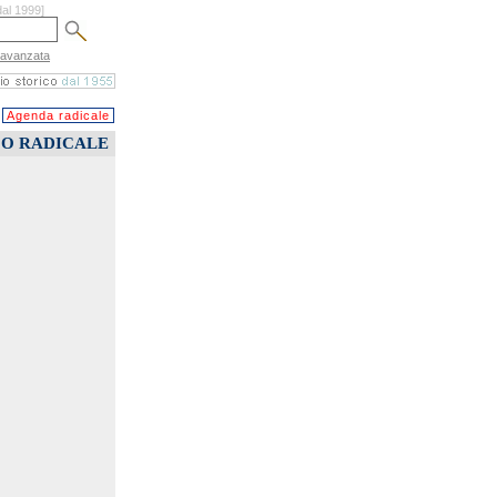
dal 1999]
 avanzata
Agenda radicale
CO RADICALE