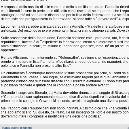
A proposito della nascita di liste comuni e della sconfitta elettorale, Pannella ricor
che i liberali fossero in pericolose difficoltà con il rischio di scomparire e che i r
analogo: perciò mi sono detto disponibile per la lista della federazione. La sconfit
di fare liste che prefigurassero la federazione, si sono fatte più povere dell'84, esp
La conferma gli sarebbe arrivata da Susanna Agnelli: »"Ha detto che attribuire a m
un'idiozia. Del resto, dove io ero presente in lista, ci siamo almeno salvati. Dove c'
Sulle prospettive della federazione, Pannella sostiene che il problema, ora, è costru
repubblicani, invece è di ``espellere'' la federazione: credo sia interesse di tutti imp
amministrazione unificati'', tra Milano e Torino: non gradisce, forse, né un pri né 
appendici" .
Renato Altissimo, in un intervento su "Retequattro", sostiene che l'esperienza del 
pronto a rimettere in lista Pannella: »"Lo rifarei, chiedendo garanzie maggiori: che l'
polo laico e Pannella non presenti altre liste" .
Un chiarimento è comunque necessario »"sulle prospettive politiche, sui temi da af
Parlamento e nel Paese. Comunque, se esistevano ragioni per le quali abbiamo ch
parrebbe curioso che si fossero dissolte con il risultato elettorale. Ci sono stati pr
si possano risolvere e quindi che la compagnia possa andare avanti" .
Secondo il segretario liberale, La Malfa dovrebbe rinunciare al seggio di Strasburg
»"Comprendo il suo ragionamento, quando dice di voler rispettare la volontà del suo
primo nel mio collegio e Gawronski secondo, avrei immaginato una diversa possibil
Ma i rapporti con i repubblicani non sono incrinati. Altissimo dice che »"la volontà 
che abbiamo scelto. Su questo, del resto, c'è un impegno del loro e del nostro con
dovremmo rifare i congressi e modificare una decisione politica" .
stampa questo documento
i