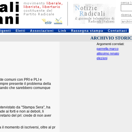
cerca
[
ricerca
rigenti
Eletti
Associazioni
Link
Rassegna stampa
Contattaci
ARCHIVIO STORI
Argomenti correlati:
pannella marco
altissimo renato
elezioni
iste comuni con PRI e PLI e
empre presente il problema della
fermando che sarebbero comunque
intervistato da "Stampa Sera", ha
 ai forti e non ai deboli, li
etario del pri: crede di non aver
l momento di iscriversi, oltre al pr