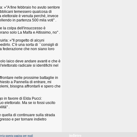
da: »"A fine febbraio ho avuto sentore
epubblicani temessero qualcosa di
ta elettorale è venuta perché, invece
ellendo in partenza 500 mila voti" .
e la colpa dell'insuccesso è
erano solo La Malfa e Altissimo, no" .
irla: »"Il progetto di alcuni
edirlo. C'è una sorta di ``consigli di
una federazione che non siano loro
polo laico deve andare avanti e che è
elettorato radicale si identifichi nel
frontare nelle prossime battaglie in
iesto a Pannella di entrare, mi
oblemi, bisogna affrontarli e spero che
o in favore di Elda Pucci:
 elettorato. Ma se io fossi uscito
ità" .
è quella di continuare sulla strada
gresso e per tornare indietro
indietro
nvia questa pagina per mail