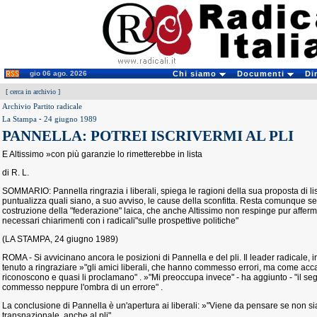
gio 06 ago. 2026
Chi siamo
Documenti
Di
[
cerca in archivio
]
Archivio Partito radicale
La Stampa
-
24 giugno 1989
PANNELLA: POTREI ISCRIVERMI AL PLI
E Altissimo »con più garanzie lo rimetterebbe in lista
di R. L.
SOMMARIO: Pannella ringrazia i liberali, spiega le ragioni della sua proposta di l
puntualizza quali siano, a suo avviso, le cause della sconfitta. Resta comunque s
costruzione della "federazione" laica, che anche Altissimo non respinge pur af
necessari chiarimenti con i radicali"sulle prospettive politiche"
(LA STAMPA, 24 giugno 1989)
ROMA - Si avvicinano ancora le posizioni di Pannella e del pli. Il leader radicale, 
tenuto a ringraziare »"gli amici liberali, che hanno commesso errori, ma come accade
riconoscono e quasi li proclamano" . »"Mi preoccupa invece" - ha aggiunto - "il segr
commesso neppure l'ombra di un errore" .
La conclusione di Pannella è un'apertura ai liberali: »"Viene da pensare se non sia i
transnazionale, anche al pli" .