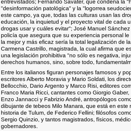
entrevistados; Fernando Savater, que condena la "his
"desinformación patológica" y la "logorrea seudocien
este campo, ya que, todas las culturas usan las dro
educación, la inquietud y el proyecto vital de cada 
drogas usar y cuáles evitar"; José Manuel Sánchez 
policía que asegura que su experiencia personal l
la mejor y más eficaz sería la total legalización de 
Carmena Castrillo, magistrada, la cual afirma que 
una legislación prohibitiva "no sólo es negativa, inju
derechos humanos, sino, sobre todo, fundamentalmen
Entre los italianos figuran personajes famosos y p
escritores Alberto Moravia y Mario Soldati, los dire
Bellocchio, Dario Argento y Marco Risi, editores com
Franco Maria Ricci, cantantes como Giorgio Gaber, 
Enzo Jannacci y Fabrizio André, antropólogos como
dibujante de tebeos Milo Manara, que está en este
historia de Tulum, de Federico Fellini; filósofos 
Sergio Quinzio, y tantos magistrados, físicos, médic
gobernadores.