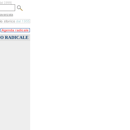
dal 1999]
 avanzata
Agenda radicale
CO RADICALE