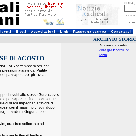
cerca
[
ricerca
rigenti
Eletti
Associazioni
Link
Rassegna stampa
Contattaci
ARCHIVIO STORI
Argomenti correlati:
consiglio federale pr
roma
E DI AGOSTO.
dal 1 al 5 settembre scorsi con
e pressioni attuate dal Partito
ei passaporti per gli invitati
pelli rivolti allo stesso Gorbaciov, si
ti e passaporti al fine di consentire
lare ci si era impegnati a favore di
pest con il massimo di voti, dopo
tici, i dissidenti Grigoriants e
et, era stato sollecitato ad