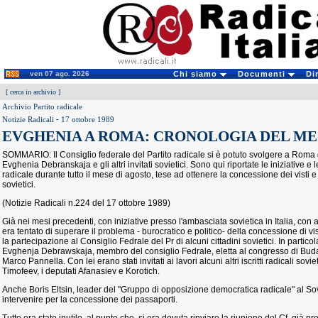
ven 07 ago. 2026
Chi siamo
Documenti
Di
[
cerca in archivio
]
Archivio Partito radicale
Notizie Radicali
-
17 ottobre 1989
EVGHENIA A ROMA: CRONOLOGIA DEL MES
SOMMARIO: Il Consiglio federale del Partito radicale si è potuto svolgere a Roma 
Evghenia Debranskaja e gli altri invitati sovietici. Sono qui riportate le iniziative e l
radicale durante tutto il mese di agosto, tese ad ottenere la concessione dei visti e d
sovietici.
(Notizie Radicali n.224 del 17 ottobre 1989)
Già nei mesi precedenti, con iniziative presso l'ambasciata sovietica in Italia, con ap
era tentato di superare il problema - burocratico e politico- della concessione di vis
la partecipazione al Consiglio Fedrale del Pr di alcuni cittadini sovietici. In partico
Evghenja Debrawskaja, membro del consiglio Fedrale, eletta al congresso di Buda
Marco Pannella. Con lei erano stati invitati ai lavori alcuni altri iscritti radicali sovie
Timofeev, i deputati Afanasiev e Korotich.
Anche Boris Eltsin, leader del "Gruppo di opposizione democratica radicale" al Sovi
intervenire per la concessione dei passaporti.