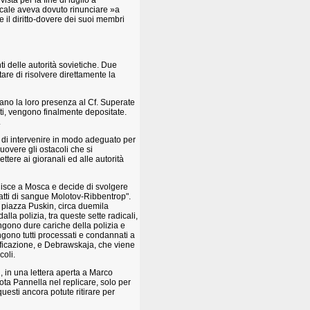
vista per la fine di luglio a
dicale aveva dovuto rinunciare »a
e il diritto-dovere dei suoi membri
ti delle autorità sovietiche. Due
re di risolvere direttamente la
ano la loro presenza al Cf. Superate
vitati, vengono finalmente depositate.
.
e di intervenire in modo adeguato per
uovere gli ostacoli che si
ttere ai gioranali ed alle autorità
iunisce a Mosca e decide di svolgere
atti di sangue Molotov-Ribbentrop".
 piazza Puskin, circa duemila
a polizia, tra queste sette radicali,
gono dure cariche della polizia e
engono tutti processati e condannati a
ntificazione, e Debrawskaja, che viene
coli.
i, in una lettera aperta a Marco
 nota Pannella nel replicare, solo per
esti ancora potute ritirare per