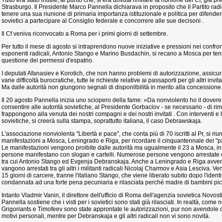
Tutto era stato inutile, al punto che, si era dovuta rinviare la riunione del Cf, già pre
Strasburgo. Il Presidente Marco Pannella dichiarava in proposito che il Partito ra
tenere una sua riunione di primaria importanza istituzionale e politica per difender
sovietici a partecipare al Consiglio federale e concorrere alle sue decisoni .
Il Cf veniva riconvocato a Roma per i primi giorni di settembre.
Per tutto il mese di agosto si intraprendono nuove iniziative e pressioni nei confron
esponenti radicali, Antonio Stango e Marino Busdachin, si recano a Mosca per tenta
questione dei permessi d'espatrio.
I deputati Afanasiev e Korotich, che non hanno problemi di autorizzazione, assicur
varie difficoltà burocratiche, tutte le richieste relative ai passaporti per gli altri in
Ma dalle autorità non giungono segnali di disponilbilità in merito alla concessione
Il 20 agosto Pannella inizia uno sciopero della fame: »Da nonviolento ho il dover
consentire alle autorità sovietiche, al Presidente Gorbaciov - se necessario - di rim
frappongono alla venuta dei nostri compagni e dei nostri invitati . Con interventi e le
sovietiche, si creerà sulla stampa, soprattutto italiana, il caso Debrawskaja.
L'associazione nonviolenta "Libertà e pace", che conta più di 70 iscritti al Pr, si r
manifestazioni a Mosca, Leningrado e Riga, per ricordare il cinquantennale dei "p
Le manifestazioni vengono proibite dalle autorità ma ugualmente il 23 a Mosca, in
persone manifestano con slogan e cartelli. Numerose persone vengono arrestate dall
tra cui Antonio Stango ed Evgenja Debranskaja. Anche a Leningrado e Riga avven
vangono arrestati tra gli altri i militanti radicali Nicolaj Charmov e Asia Lesciva. V
15 giorni di carcere, tranne l'italiano Stango, che viene liberato subito dopo l'ide
condannata ad una forte pena pecuniaria e rilasciata perchè madre di bambini pic
Intanto Vladmir Vanin, il direttore dell'ufficio di Roma dell'agenzia sovietica Novost
Pannella sostiene che i visti per i sovietici sono stati già rilasciati. In realtà, come
Grigoriants e Timofeev sono state approntate le autorizzazioni, pur non avendole qu
motivi personali, mentre per Debranskaja e gli altri radicali non vi sono novità.