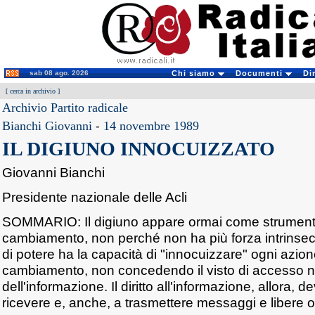
sab 08 ago. 2026
Chi siamo
Documenti
Di
[
cerca in archivio
]
Archivio Partito radicale
Bianchi Giovanni
-
14 novembre 1989
IL DIGIUNO INNOCUIZZATO
Giovanni Bianchi
Presidente nazionale delle Acli
SOMMARIO: Il digiuno appare ormai come strumento st
cambiamento, non perché non ha più forza intrinsec
di potere ha la capacità di "innocuizzare" ogni azio
cambiamento, non concedendo il visto di accesso nei
dell'informazione. Il diritto all'informazione, allora, 
ricevere e, anche, a trasmettere messaggi e libere o