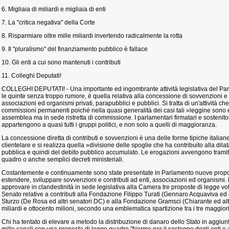
6. Migliaia di miliardi e migliaia di enti
7. La "critica negativa" della Corte
8. Risparmiare oltre mille miliardi invertendo radicalmente la rotta
9. Il "pluralismo" del finanziamento pubblico è fallace
10. Gli enti a cui sono mantenuti i contributi
11. Colleghi Deputati!
COLLEGHI DEPUTATI! - Una importante ed ingombrante attività legislativa del Pa
le quinte senza troppo rumore, è quella relativa alla concessione di sovvenzioni e co
associazioni ed organismi privati, parapubblici e pubblici. Si tratta di un'attività
commissioni permanenti poiché nella quasi generalità dei casi tali »leggine sono
assemblea ma in sede ristretta di commissione. I parlamentari firmatari e sostenitor
appartengono a quasi tutti i gruppi politici, e non solo a quelli di maggioranza.
La concessione diretta di contributi e sovvenzioni è una delle forme tipiche italiane
clientelare e si realizza quella »divisione delle spoglie che ha contribuito alla di
pubblica e quindi del debito pubblico accumulato. Le erogazioni avvengono trami
quadro o anche semplici decreti ministeriali.
Costantemente e continuamente sono state presentate in Parlamento nuove propos
estendere, sviluppare sovvenzioni e contributi ad enti, associazioni ed organismi. L'
approvare in clandestinità in sede legislativa alla Camera tre proposte di legge vo
Senato relative a contributi alla Fondazione Filippo Turati (Gennaro Acquaviva ed altr
Sturzo (De Rosa ed altri senatori DC) e alla Fondazione Gramsci (Chiarante ed altr
miliardi e ottocento milioni, secondo una emblematica spartizione tra i tre maggiori 
Chi ha tentato di elevare a metodo la distribuzione di danaro dello Stato in aggiun