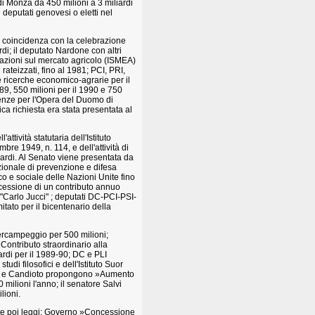
 di Monza da 450 milioni a 3 miliardi
 deputati genovesi o eletti nel
 in coincidenza con la celebrazione
di; il deputato Nardone con altri
rmazioni sul mercato agricolo (ISMEA)
 rateizzati, fino al 1981; PCI, PRI,
 ricerche economico-agrarie per il
89, 550 milioni per il 1990 e 750
denze per l'Opera del Duomo di
ica richiesta era stata presentata al
ttività statutaria dell'Istituto
re 1949, n. 114, e dell'attività di
liardi. Al Senato viene presentata da
azionale di prevenzione e difesa
o e sociale delle Nazioni Unite fino
essione di un contributo annuo
 "Carlo Jucci" ; deputati DC-PCI-PSI-
ato per il bicentenario della
ercampeggio per 500 milioni;
»Contributo straordinario alla
ardi per il 1989-90; DC e PLI
udi filosofici e dell'Istituto Suor
sino e Candioto propongono »Aumento
 milioni l'anno; il senatore Salvi
lioni.
ute poi leggi: Governo »Concessione