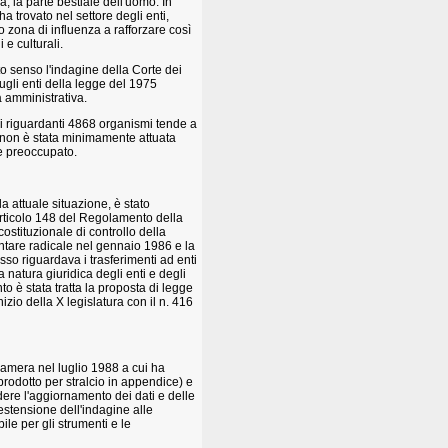
, la parte bestiale dell'uomo. In
a trovato nel settore degli enti,
o zona di influenza a rafforzare così
 e culturali.
to senso l'indagine della Corte dei
ugli enti della legge del 1975
a amministrativa.
ni riguardanti 4868 organismi tende a
he non è stata minimamente attuata
e preoccupato.
a attuale situazione, è stato
'articolo 148 del Regolamento della
stituzionale di controllo della
ntare radicale nel gennaio 1986 e la
sso riguardava i trasferimenti ad enti
 natura giuridica degli enti e degli
o è stata tratta la proposta di legge
nizio della X legislatura con il n. 416
amera nel luglio 1988 a cui ha
rodotto per stralcio in appendice) e
iedere l'aggiornamento dei dati e delle
estensione dell'indagine alle
ile per gli strumenti e le