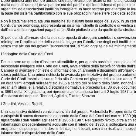
Dopo quindici anni non c'è dubbio che ha prevalso, per usare la formula di Cossiga
realtà non dell'uomo si deve parlare ma dei partiti e del loro sistema di potere che h
organismi ed associazioni inutili da foraggiare un buon terreno per allargare la lor
la base del sistema partitocratico con le sue propaggini nelle sfere cosidette sociali
Non è stata mai effettuata una indagine sui risultati della legge del 1975. In un cer
Conti, da noi promossa, rappresenta un sistema indiretto di controllo e di verifica s
dall'ottica delle erogazioni pagate dallo Stato piuttosto che da quelle della struttur
Si può quindi affermare che la nostra proposta di abrogare contributi e sovvenzio
reintegrare l'applicazione della vecchia legge per l'abolizione degli enti inutili c
senza che alcuno dei governi succedutisi dal 1975 ad oggi se ne sia minimament
L'indagine della Corte dei Conti
Per ottenere un quadro d'insieme attendibile e, per quanto possibile, completo dell
necessario rivolgersi alla Corte dei Conti, avvalendosi della facoltà conferita dall
Camera di avanzare richieste di informazione, chiarimenti e documenti all'organo co
spesa pubblica. Una prima richiesta fu avanzata per iniziativa del gruppo parlame
Corte dei Conti trasmise il suo referto alla Camera nel giugno dello stesso anno. E
ed organismi erogati nell'esercizio 1985 a carico del bilancio dello Stato, nonché la
organismi stessi e la relativa disciplina normativa e procedurale. Da quel document
n. 3991 della IX legislatura, poi ripresentata nella stessa forma il 2 luglio 1987 all'i
d'iniziativa dei deputati: Teodori, Aglietta, Faccio, Stanzan
i Ghedini, Vesce e Rutelli.
Una successiva richiesta veniva avanzata dal gruppo Federalista Europeo della C
corrisposto il nuovo documento elaborato dalla Corte dei Conti nel marzo 1989 (rip
riguardante i dati relativi agli esercizi 1986 e 1987. Nel quesito rivolto, oltre a ch
informazioni precedentemente acquisite con il referto del 1986, si sollecitava una 
erogazioni disposte per i medesimi fini dagli enti locali, cosa che risultava impossib
informazioni a disposizione della Corte.