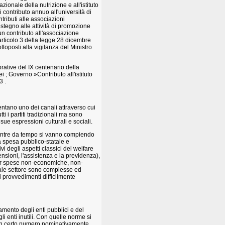
azionale della nutrizione e all'istituto
contributo annuo all'università di
tributi alle associazioni
stegno alle attività di promozione
un contributo all'associazione
rticolo 3 della legge 28 dicembre
ottoposti alla vigilanza del Ministro
rative del IX centenario della
 ; Governo »Contributo all'istituto
3 .
entano uno dei canali attraverso cui
tti i partiti tradizionali ma sono
sue espressioni culturali e sociali.
Mentre da tempo si vanno compiendo
a spesa pubblico-statale e
i degli aspetti classici del welfare
pensioni, l'assistenza e la previdenza),
 per spese non-economiche, non-
 tale settore sono complesse ed
i provvedimenti difficilmente
amento degli enti pubblici e del
i enti inutili. Con quelle norme si
e un certo numero nominativamente