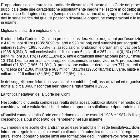
E' opportuno sottolineare le straordinarie rilevanze del lavoro della Corte nel pr
pubblica e delle sue caratteristiche assolutamente inedite nel settore in oggetto:
a mano che l'indagine si ripete (sempre su sollecitazione di un gruppo parlamenta
dati in serie storica dai quali si possono ricavare le opportune comparazioni e le
in esame.
Migliaia di miliardi e migliaia di enti
Il referto della Corte dei Conti ha preso in considerazione erogazioni per l'esercizi
e 418 milioni di lire (1985: 5090 miliardi e 928 milioni) così suddivisi per soggetti: 
milioni (81,3%) (1985: 66,8%); 2. associazioni, fondazioni e organismi privati per 
(1985: 8,3%); 3. enti ecclesiastici e di culto per 6 miliardi e 267 milioni (0,1%) (198
per 4 milioni (0,01%) (1985: 11,8%); 5. enti e organismi internazionali per 817 mili
13,1%). Distinte per finalità le erogazioni esaminate si suddividono: A. promozione
milioni (21,5%) (1985: 21,8%); B. promozione culturale-ricreativa per 777 miliardi
C. ricerca per 2.366 miliardi e 663 milioni (33,1%) (1985: 48,5%); D. varie, miste e
miliardi e 216 milioni (34,5%) (1985: 22,5%). Il tota
le dei soggetti beneficiari di sovvenzioni e contributi (enti, associazioni ed organis
fronte ai circa 3400 riscontrati nell'indagine riguardante il 1985.
La "critica negativa" della Corte dei Conti
Nei confronti di questa complessa realtà della spesa pubblica statale nel nostro p
considerazioni e valutazioni che riteniamo opportuno sottolineare riportandole qui
»l'analisi condotta dalla Corte con riferimento ai due esercizi 1986 e 1987 dà il se
crescendo, sia pur moderato, del fenomeno nel suo insieme ;
»... i modelli e le scelte che andranno ad essere adottate in sede legislativa... dov
introdurre regole intese alla crescita culturale più autentica della società; regole ch
pluralistiche, pongano anche limiti alla formazione degli innumerevoli rivoli di dena