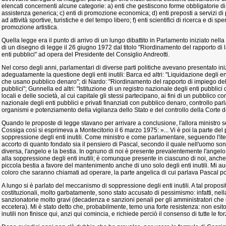
elencati concernenti alcune categorie: a) enti che gestiscono forme obbligatorie di
assistenza generica; c) enti di promozione economica; d) enti preposti a servizi di 
ad attività sportive, turistiche e del tempo libero; f) enti scientifici di ricerca e di sp
promozione artistica.
Quella legge era il punto di arrivo di un lungo dibattito in Parlamento iniziato nell
di un disegno di legge il 26 giugno 1972 dal titolo "Riordinamento del rapporto d
enti pubblici" ad opera del Presidente del Consiglio Andreotti.
Nel corso degli anni, parlamentari di diverse parti politiche avevano presentato iniz
adeguatamente la questione degli enti inutili: Barca ed altri: "Liquidazione degli en
che usano pubblico denaro"; di Nardo: "Riordinamento del rapporto di impiego de
pubblici"; Gunnella ed altri: "Istituzione di un registro nazionale degli enti pubblici d
locali e delle società, al cui capitale gli stessi partecipano, ai fini di un pubblico co
nazionale degli enti pubblici e privati finanziati con pubblico denaro, controllo pa
organismi e potenziamento della vigilanza dello Stato e del controllo della Corte d
Quando le proposte di legge stavano per arrivare a conclusione, l'allora ministro 
Cossiga così si esprimeva a Montecitorio il 6 marzo 1975: »... Vi è poi la parte del
soppressione degli enti inutili. Come ministro e come parlamentare, seguendo l'it
accorto di quanto fondato sia il pensiero di Pascal, secondo il quale nell'uomo son
diversa, l'angelo e la bestia. In ognuno di noi è presente prevalentemente l'angelo, 
alla soppressione degli enti inutili; è comunque presente in ciascuno di noi, anche
piccola bestia a favore del mantenimento anche di uno solo degli enti inutili. Mi 
coloro che saranno chiamati ad operare, la parte angelica di cui parlava Pascal po
A lungo si è parlato del meccanismo di soppressione degli enti inutili. A tal proposit
costituzionali, molto garbatamente, sono stato accusato di pessimismo: infatti, nel
sanzionatorie molto gravi (decadenza e sanzioni penali per gli amministratori che 
eccetera). Mi è stato detto che, probabilmente, temo una forte resistenza: non esito 
inutili non finisce qui, anzi qui comincia, e richiede perciò il consenso di tutte le fo