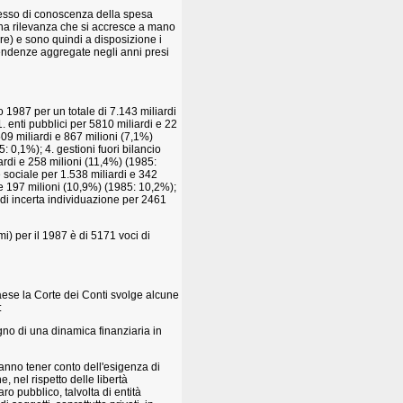
ocesso di conoscenza della spesa
 una rilevanza che si accresce a mano
re) e sono quindi a disposizione i
 tendenze aggregate negli anni presi
o 1987 per un totale di 7.143 miliardi
1. enti pubblici per 5810 miliardi e 22
509 miliardi e 867 milioni (7,1%)
5: 0,1%); 4. gestioni fuori bilancio
ardi e 258 milioni (11,4%) (1985:
 sociale per 1.538 miliardi e 342
 e 197 milioni (10,9%) (1985: 10,2%);
 di incerta individuazione per 2461
mi) per il 1987 è di 5171 voci di
aese la Corte dei Conti svolge alcune
:
gno di una dinamica finanziaria in
ranno tener conto dell'esigenza di
e, nel rispetto delle libertà
ro pubblico, talvolta di entità