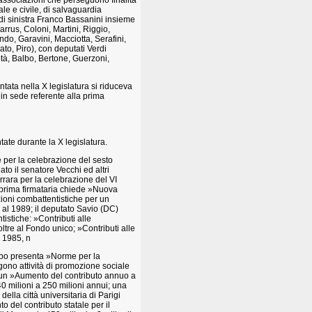
 associazioni che perseguono finalità
ale e civile, di salvaguardia
e di sinistra Franco Bassanini insieme
rrus, Coloni, Martini, Riggio,
ndo, Garavini, Macciotta, Serafini,
ato, Piro), con deputati Verdi
dotà, Balbo, Bertone, Guerzoni,
tata nella X legislatura si riduceva
 in sede referente alla prima
tate durante la X legislatura.
e per la celebrazione del sesto
ato il senatore Vecchi ed altri
rrara per la celebrazione del VI
 prima firmataria chiede »Nuova
zioni combattentistiche per un
7 al 1989; il deputato Savio (DC)
istiche: »Contributi alle
ltre al Fondo unico; »Contributi alle
o 1985, n
uppo presenta »Norme per la
gono attività di promozione sociale
e un »Aumento del contributo annuo a
 40 milioni a 250 milioni annui; una
ella città universitaria di Parigi
o del contributo statale per il