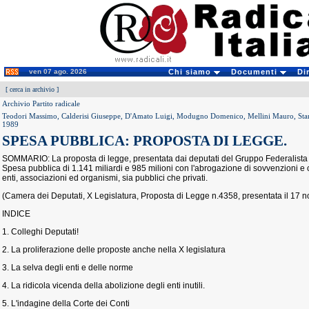
ven 07 ago. 2026
Chi siamo
Documenti
Di
[
cerca in archivio
]
Archivio Partito radicale
Teodori Massimo, Calderisi Giuseppe, D'Amato Luigi, Modugno Domenico, Mellini Mauro, Stan
1989
SPESA PUBBLICA: PROPOSTA DI LEGGE.
SOMMARIO: La proposta di legge, presentata dai deputati del Gruppo Federalista E
Spesa pubblica di 1.141 miliardi e 985 milioni con l'abrogazione di sovvenzioni e co
enti, associazioni ed organismi, sia pubblici che privati.
(Camera dei Deputati, X Legislatura, Proposta di Legge n.4358, presentata il 17
INDICE
1. Colleghi Deputati!
2. La proliferazione delle proposte anche nella X legislatura
3. La selva degli enti e delle norme
4. La ridicola vicenda della abolizione degli enti inutili.
5. L'indagine della Corte dei Conti