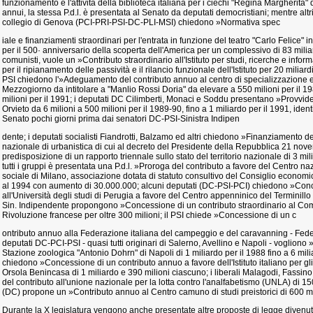
funzionamento e l'attività della biblioteca italiana per i ciechi "Regina Margherita"
annui, la stessa P.d.l. è presentata al Senato da deputati democristiani; mentre altri
collegio di Genova (PCI-PRI-PSI-DC-PLI-MSI) chiedono »Normativa spec
iale e finanziamenti straordinari per l'entrata in funzione del teatro "Carlo Felice"
per il 500· anniversario della scoperta dell'America per un complessivo di 83 miliar
comunisti, vuole un »Contributo straordinario all'Istituto per studi, ricerche e info
per il ripianamento delle passività e il rilancio funzionale dell'Istituto per 20 miliardi
PSI chiedono l'»Adeguamento del contributo annuo al centro di specializzazione e
Mezzogiorno da intitolare a "Manlio Rossi Doria" da elevare a 550 milioni per il 19
milioni per il 1991; i deputati DC Cilimberti, Monaci e Soddu presentano »Provvi
Orvieto da 6 milioni a 500 milioni per il 1989-90, fino a 1 miliardo per il 1991, ident
Senato pochi giorni prima dai senatori DC-PSI-Sinistra Indipen
dente; i deputati socialisti Fiandrotti, Balzamo ed altri chiedono »Finanziamento dell'a
nazionale di urbanistica di cui al decreto del Presidente della Repubblica 21 novemb
predisposizione di un rapporto triennale sullo stato del territorio nazionale di 3 mi
tutti i gruppi è presentata una P.d.l. »Proroga del contributo a favore del Centro n
sociale di Milano, associazione dotata di statuto consultivo del Consiglio economic
al 1994 con aumento di 30.000.000; alcuni deputati (DC-PSI-PCI) chiedono »Conc
all'Università degli studi di Perugia a favore del Centro appenninico del Terminillo
Sin. Indipendente propongono »Concessione di un contributo straordinario al Comit
Rivoluzione francese per oltre 300 milioni; il PSI chiede »Concessione di un c
ontributo annuo alla Federazione italiana del campeggio e del caravanning - Fed
deputati DC-PCI-PSI - quasi tutti originari di Salerno, Avellino e Napoli - vogliono 
Stazione zoologica "Antonio Dohrn" di Napoli di 1 miliardo per il 1988 fino a 6 mili
chiedono »Concessione di un contributo annuo a favore dell'Istituto italiano per gli st
Orsola Benincasa di 1 miliardo e 390 milioni ciascuno; i liberali Malagodi, Fas
del contributo all'unione nazionale per la lotta contro l'analfabetismo (UNLA) di 150
(DC) propone un »Contributo annuo al Centro camuno di studi preistorici di 600 mi
Durante la X legislatura vengono anche presentate altre proposte di legge diven