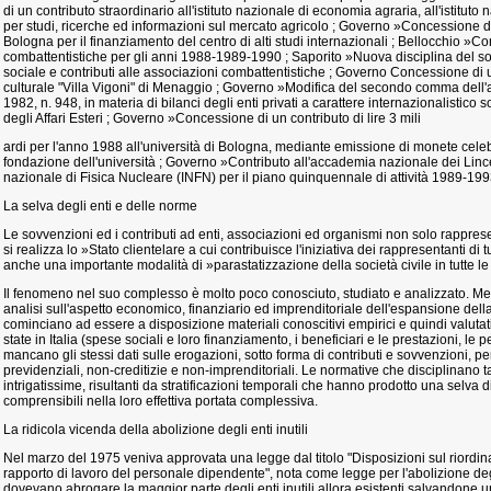
di un contributo straordinario all'istituto nazionale di economia agraria, all'istituto n
per studi, ricerche ed informazioni sul mercato agricolo ; Governo »Concessione di 
Bologna per il finanziamento del centro di alti studi internazionali ; Bellocchio »Con
combattentistiche per gli anni 1988-1989-1990 ; Saporito »Nuova disciplina del so
sociale e contributi alle associazioni combattentistiche ; Governo Concessione di 
culturale "Villa Vigoni" di Menaggio ; Governo »Modifica del secondo comma dell'a
1982, n. 948, in materia di bilanci degli enti privati a carattere internazionalistico s
degli Affari Esteri ; Governo »Concessione di un contributo di lire 3 mili
ardi per l'anno 1988 all'università di Bologna, mediante emissione di monete celeb
fondazione dell'università ; Governo »Contributo all'accademia nazionale dei Lincei
nazionale di Fisica Nucleare (INFN) per il piano quinquennale di attività 1989-199
La selva degli enti e delle norme
Le sovvenzioni ed i contributi ad enti, associazioni ed organismi non solo rappres
si realizza lo »Stato clientelare a cui contribuisce l'iniziativa dei rappresentanti di tu
anche una importante modalità di »parastatizzazione della società civile in tutte le 
Il fenomeno nel suo complesso è molto poco conosciuto, studiato e analizzato. 
analisi sull'aspetto economico, finanziario ed imprenditoriale dell'espansione dell
cominciano ad essere a disposizione materiali conoscitivi empirici e quindi valutativ
state in Italia (spese sociali e loro finanziamento, i beneficiari e le prestazioni, le 
mancano gli stessi dati sulle erogazioni, sotto forma di contributi e sovvenzioni,
previdenziali, non-creditizie e non-imprenditoriali. Le normative che disciplinano
intrigatissime, risultanti da stratificazioni temporali che hanno prodotto una selva d
comprensibili nella loro effettiva portata complessiva.
La ridicola vicenda della abolizione degli enti inutili
Nel marzo del 1975 veniva approvata una legge dal titolo "Disposizioni sul riordin
rapporto di lavoro del personale dipendente", nota come legge per l'abolizione degl
dovevano abrogare la maggior parte degli enti inutili allora esistenti salvandon