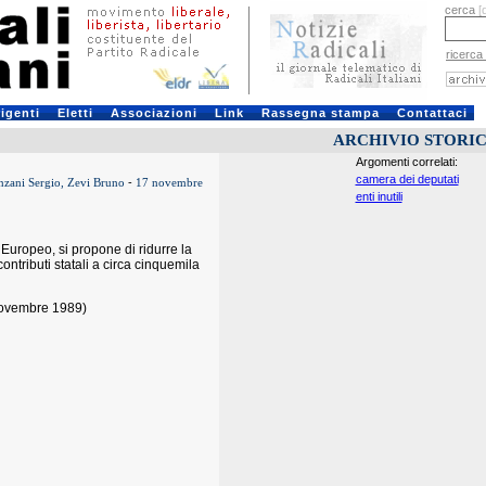
cerca
[
ricerca
rigenti
Eletti
Associazioni
Link
Rassegna stampa
Contattaci
ARCHIVIO STORI
Argomenti correlati:
camera dei deputati
zani Sergio, Zevi Bruno
-
17 novembre
enti inutili
uropeo, si propone di ridurre la
ntributi statali a circa cinquemila
 novembre 1989)