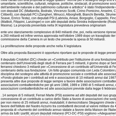
mille canali con una proposta di legge quadro "Norme per il sostegno degli enti e
umanitarie, scientifiche, culturali, religiose, politiche, sindacali, di promozione soci
dell'ambiente naturale e del patrimonio culturale e artistico" è stato l'indipendent
con deputati DC (Mattarella, Bodrato, Vincenzo Scotti, Cirino Pomicino, Anselmi, Ca
Ciliberti), con deputati PCI (Zangheri, Minucci, Alborghetti, Bianchi Beretta, Strume
Soave, Enrico Testa), con deputati PSI (Labriola, Aniasi, Borgoglio, Cappiello, Finc
(Mattioli, Filippini, Lanzinger) e con altri deputati della Sinistra Indipendente (Ro
Masina). La proposta presentata nella IX legislatura prevedeva originariam
ente uno stanziamento complessivo di 840 miliardi che, poi, nella versione ripresen
a 260 miliardi ed infine veniva approvata nell'ottobre 1989 dopo un travagliato iter
commissione della Camera in un testo che prevede la spesa di 50 miliardi.
La proliferazione delle proposte anche nella X legislatura
Oltre alla proposta Bassanini è opportuno riportare qui le proposte di legge presen
Il deputato Cristofori (DC) chiede un »Contributo per l'istituzione di una fondazion
centenario dell'Università degli studi di Ferrara per 5 miliardi, il giorno dopo al Sen
ferraresi chiedono 3 miliardi per »Concessione di un contributo all'Università di Fe
centenario della sua fondazione . Un folto gruppo comunista con Leda Colombini
disciplina del sostegno alle attività di promozione sociale e contributi alle associa
»Fondo globale per i contributi ad enti e associazioni di 10 miliardi annui dal 198
presenta altre due proposte di legge sempre a favore delle associazioni combattent
associazioni combattentistiche per gli anni 1988, 1989 e 1990 di 5 miliardi annui, o
associazioni combattentistiche ed alle associazioni previste dalla legge 6 febbrai
. 14 sempre di 5 miliardi; Ferrari Marte (PSI) assieme ad altri deputati del suo gr
concessione di un contributo a carico dello Stato a favore di associazioni che svol
per non meno di 25 miliardi annui, rivalutabili; il democristiano Stegagnini chied
favore dell'Istituto del Nastro Azzurro tra combattenti decorati al valore militare da
proposta di »Aumento del contributo annuo statale a favore della Maison de l'Italie d
arriva da tutti i partiti; alcuni deputati milanesi (PCI-DC-PSI) vogliono »Adeguament