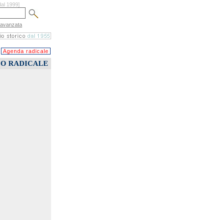
dal 1999]
 avanzata
Agenda radicale
CO RADICALE