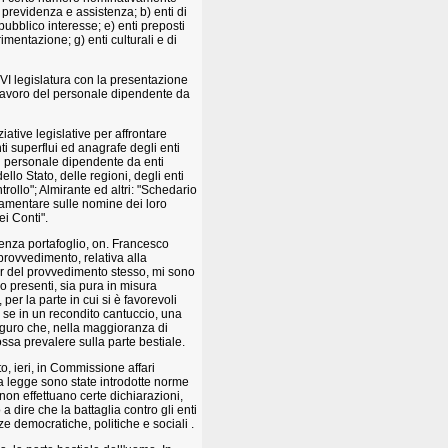
 previdenza e assistenza; b) enti di
pubblico interesse; e) enti preposti
erimentazione; g) enti culturali e di
a VI legislatura con la presentazione
i lavoro del personale dipendente da
iative legislative per affrontare
ti superflui ed anagrafe degli enti
l personale dipendente da enti
ello Stato, delle regioni, degli enti
ntrollo"; Almirante ed altri: "Schedario
rlamentare sulle nomine dei loro
ei Conti".
senza portafoglio, on. Francesco
 provvedimento, relativa alla
er del provvedimento stesso, mi sono
o presenti, sia pura in misura
per la parte in cui si è favorevoli
 se in un recondito cantuccio, una
auguro che, nella maggioranza di
ssa prevalere sulla parte bestiale.
o, ieri, in Commissione affari
la legge sono state introdotte norme
non effettuano certe dichiarazioni,
a dire che la battaglia contro gli enti
rze democratiche, politiche e sociali .