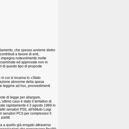
rlamento, che spesso avviene dietro
ntributi a favore di enti,
 che impegna notevolmente molte
 esaminate ed approvate non in
i di questo tipo di proposte
 in cui si incarna lo »Stato
latazione abnorme della spesa
te leggine ad hoc, provvedimenti
te di legge per allargare,
ultimo caso è stato il tentativo di
tate rapidamente il 3 agosto 1989 in
i senatori PSI), all'Istituto Luigi
i senatori PCI) per complessivi 5
partiti.
ta a quello già erogato attraverso