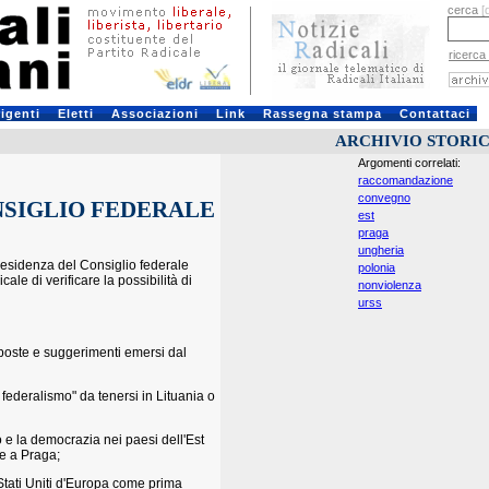
cerca
[
ricerca
rigenti
Eletti
Associazioni
Link
Rassegna stampa
Contattaci
ARCHIVIO STORI
Argomenti correlati:
raccomandazione
convegno
SIGLIO FEDERALE
est
praga
ungheria
sidenza del Consiglio federale
polonia
ale di verificare la possibilità di
nonviolenza
urss
proposte e suggerimenti emersi dal
, federalismo" da tenersi in Lituania o
to e la democrazia nei paesi dell'Est
te a Praga;
 Stati Uniti d'Europa come prima