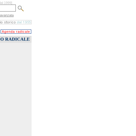
dal 1999]
 avanzata
Agenda radicale
CO RADICALE