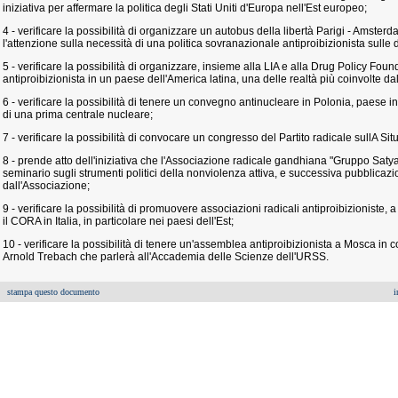
iniziativa per affermare la politica degli Stati Uniti d'Europa nell'Est europeo;
4 - verificare la possibilità di organizzare un autobus della libertà Parigi - Amsterd
l'attenzione sulla necessità di una politica sovranazionale antiproibizionista sulle
5 - verificare la possibilità di organizzare, insieme alla LIA e alla Drug Policy Fo
antiproibizionista in un paese dell'America latina, una delle realtà più coinvolte da
6 - verificare la possibilità di tenere un convegno antinucleare in Polonia, paese i
di una prima centrale nucleare;
7 - verificare la possibilità di convocare un congresso del Partito radicale sullA Sit
8 - prende atto dell'iniziativa che l'Associazione radicale gandhiana "Gruppo Sat
seminario sugli strumenti politici della nonviolenza attiva, e successiva pubblica
dall'Associazione;
9 - verificare la possibilità di promuovere associazioni radicali antiproibizioniste
il CORA in Italia, in particolare nei paesi dell'Est;
10 - verificare la possibilità di tenere un'assemblea antiproibizionista a Mosca in
Arnold Trebach che parlerà all'Accademia delle Scienze dell'URSS.
stampa questo documento
i