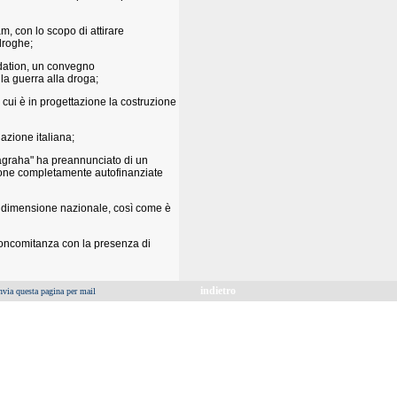
am, con lo scopo di attirare
 droghe;
undation, un convegno
lla guerra alla droga;
n cui è in progettazione la costruzione
uazione italiana;
yagraha" ha preannunciato di un
zione completamente autofinanziate
, a dimensione nazionale, così come è
 concomitanza con la presenza di
indietro
nvia questa pagina per mail