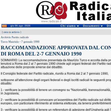
gio 06 ago. 2026
Chi siamo
Documenti
Di
[
cerca in archivio
]
Archivio Partito radicale
Turco Maurizio
-
7 gennaio 1990
RACCOMANDAZIONE APPROVATA DAL CON
DI ROMA DEL 2-7 GENNAIO 1990
SOMMARIO: La raccomandazione presentata da Maurizio Turco e accolta dalla pre
tenutosi a Roma dal 2 al 7 gennaio 1990 chiede agli organi federali del Partito radic
attuazione delle proposte emerse dal dibattito.
Il Consiglio federale del Partito radicale, riunito a Roma dal 2 al 7 gennaio 1990,
sottopone all'attenzione degli organi federali e degli iscritti radicali le seguenti 
dibattito:
1 - verificare la possibilità di tenere un convegno su "Nazionalità, transnazionalità
in Jugoslavia;
2 - verificare la possibilità di convocare un'assemblea del Partito radicale sul dirit
europeo, con particolare riferimento al sistema elettorale, da tenersi preferibilmen
3 - verificare la possibilità di tenere un referendum di adesione dell'Ungheria agli