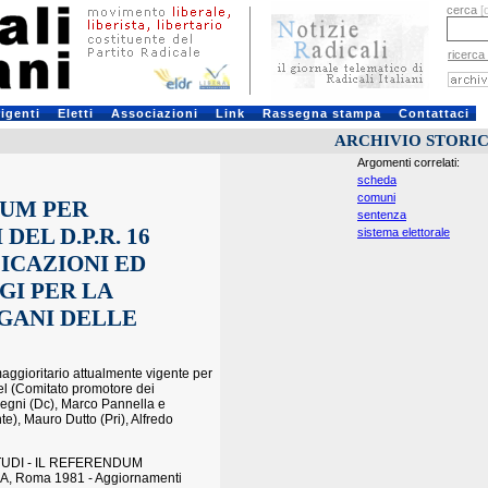
cerca
[
ricerca
rigenti
Eletti
Associazioni
Link
Rassegna stampa
Contattaci
ARCHIVIO STORI
Argomenti correlati:
scheda
comuni
DUM PER
sentenza
EL D.P.R. 16
sistema elettorale
FICAZIONI ED
GI PER LA
GANI DELLE
aggioritario attualmente vigente per
el (Comitato promotore dei
 Segni (Dc), Marco Pannella e
e), Mauro Dutto (Pri), Alfredo
TUDI - IL REFERENDUM
 Roma 1981 - Aggiornamenti