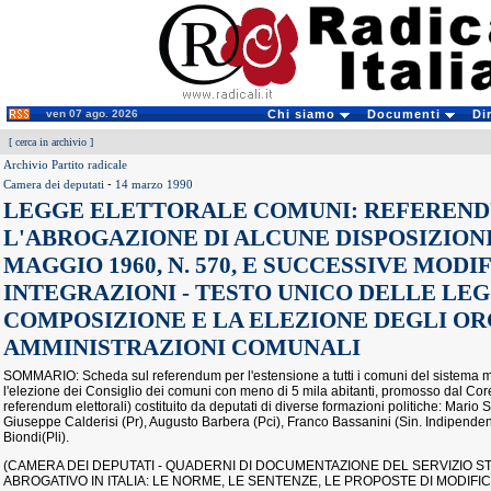
ven 07 ago. 2026
Chi siamo
Documenti
Di
[
cerca in archivio
]
Archivio Partito radicale
Camera dei deputati
-
14 marzo 1990
LEGGE ELETTORALE COMUNI: REFEREN
L'ABROGAZIONE DI ALCUNE DISPOSIZIONI D
MAGGIO 1960, N. 570, E SUCCESSIVE MODI
INTEGRAZIONI - TESTO UNICO DELLE LEG
COMPOSIZIONE E LA ELEZIONE DEGLI OR
AMMINISTRAZIONI COMUNALI
SOMMARIO: Scheda sul referendum per l'estensione a tutti i comuni del sistema m
l'elezione dei Consiglio dei comuni con meno di 5 mila abitanti, promosso dal Cor
referendum elettorali) costituito da deputati di diverse formazioni politiche: Mario
Giuseppe Calderisi (Pr), Augusto Barbera (Pci), Franco Bassanini (Sin. Indipendent
Biondi(Pli).
(CAMERA DEI DEPUTATI - QUADERNI DI DOCUMENTAZIONE DEL SERVIZIO S
ABROGATIVO IN ITALIA: LE NORME, LE SENTENZE, LE PROPOSTE DI MODIFICA,