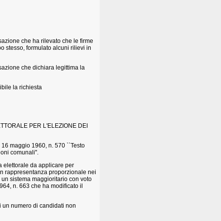
azione che ha rilevato che le firme
 stesso, formulato alcuni rilievi in
azione che dichiara legittima la
ile la richiesta
TTORALE PER L'ELEZIONE DEI
. 16 maggio 1960, n. 570 ``Testo
oni comunali''.
 elettorale da applicare per
a con rappresentanza proporzionale nei
 un sistema maggioritario con voto
 1964, n. 663 che ha modificato il
ti un numero di candidati non