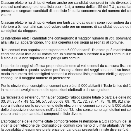
Ciascun elettore ha diritto di votare anche per candidati compresi in liste diverse.
voto sul contrassegno di una lista può infatti, a norma dell'art. 55 del T.U., cancella
prescelta e segnare candidati di altre liste fino alla concorrenza del numero dei consi
votare.
Ciascun elettore ha diritto di votare per tanti candidati quanti sono i consiglieri d
inferiore a 5: negli altri casi può votare solo per un numero di candidati uguale od i
consiglieri da eleggere.
Si intendono eletti i candidati che conseguono il maggior numero di voti, sommando i 
alla lista cui appartengono, fino alla copertura dei seggi assegnati al comune.
"Nei comuni con popolazione superiore a 5.000 abitanti", l'elettore può manifestar
candidati della lista da lui votata per un numero non superiore a 4 per i comuni il 
è sino a 60 e non superiore a 5 per gli altri comuni.
Il riparto dei seggi si effettua proporzionalmente ai voti ottenuti da ciascuna lista
analogamente a quanto avviene per l'assegnazione dei seggi senatoriali su base 
modo in numero dei consiglieri spettanti a ciascuna lista, risultano eletti gli appar
conseguito il maggior numero di preferenze.
Per le elezioni dei consigli dei comuni con più di 5.000 abitanti il Testo Unico del
in materia di svolgimento delle operazioni elettorali e di surrogazione.
La "richiesta di referendum" ha per oggetto l'abrogazione totale o parziale delle nor
33, 34, 35, 47, 49, 51, 56, 57, 58, 60, 68, 69, 70, 71, 72, 73, 74, 75, 79, 80, 81) che
sopra illustrata per lo svolgimento delle elezioni nei comuni con più di 5.000 abitan
delle disposizioni contenute nell'art. 55 del T.U. che consentono agli elettori nei 
votare anche per candidati compresi in liste diverse.
L'abrogazione delle norme citate comporterebbe l'estensione a tutti i comuni del 
vigente per l'elezione dei Consiglio dei comuni con meno di 5 mila abitanti. Verrebb
la possibilità di esprimere preferenze per candidati presentati in liste diverse (c.d.