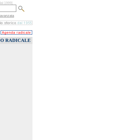
dal 1999]
 avanzata
Agenda radicale
CO RADICALE