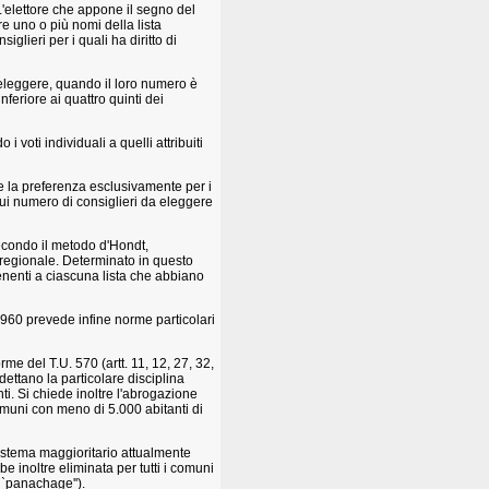
 L'elettore che appone il segno del
re uno o più nomi della lista
glieri per i quali ha diritto di
a eleggere, quando il loro numero è
nferiore ai quattro quinti dei
voti individuali a quelli attribuiti
e la preferenza esclusivamente per i
cui numero di consiglieri da eleggere
 secondo il metodo d'Hondt,
regionale. Determinato in questo
tenenti a ciascuna lista che abbiano
 1960 prevede infine norme particolari
me del T.U. 570 (artt. 11, 12, 27, 32,
 dettano la particolare disciplina
ti. Si chiede inoltre l'abrogazione
comuni con meno di 5.000 abitanti di
sistema maggioritario attualmente
e inoltre eliminata per tutti i comuni
 ``panachage'').