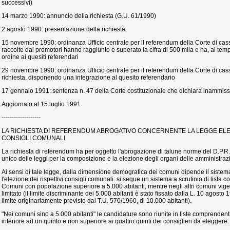
successivi)
14 marzo 1990: annuncio della richiesta (G.U. 61/1990)
2 agosto 1990: presentazione della richiesta
15 novembre 1990: ordinanza Ufficio centrale per il referendum della Corte di cass
raccolte dai promotori hanno raggiunto e superato la cifra di 500 mila e ha, al tempo
ordine ai quesiti referendari
29 novembre 1990: ordinanza Ufficio centrale per il referendum della Corte di cass
richiesta, disponendo una integrazione al quesito referendario
17 gennaio 1991: sentenza n. 47 della Corte costituzionale che dichiara inammissib
Aggiornato al 15 luglio 1991
-------------------
LA RICHIESTA DI REFERENDUM ABROGATIVO CONCERNENTE LA LEGGE ELE
CONSIGLI COMUNALI
La richiesta di referendum ha per oggetto l'abrogazione di talune norme del D.P.R
unico delle leggi per la composizione e la elezione degli organi delle amministrazi
Ai sensi di tale legge, dalla dimensione demografica dei comuni dipende il sistema
l'elezione dei rispettivi consigli comunali: si segue un sistema a scrutinio di list
Comuni con popolazione superiore a 5.000 abitanti, mentre negli altri comuni vige
limitato (il limite discriminante dei 5.000 abitanti è stato fissato dalla L. 10 agosto
limite originariamente previsto dal T.U. 570/1960, di 10.000 abitanti).
"Nei comuni sino a 5.000 abitanti" le candidature sono riunite in liste comprenden
inferiore ad un quinto e non superiore ai quattro quinti dei consiglieri da eleggere.