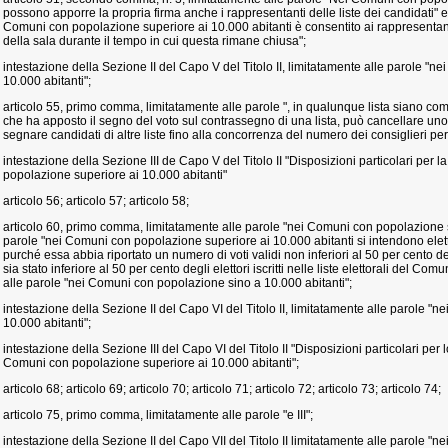
possono apporre la propria firma anche i rappresentanti delle liste dei candidati" e
Comuni con popolazione superiore ai 10.000 abitanti è consentito ai rappresentanti d
della sala durante il tempo in cui questa rimane chiusa";
intestazione della Sezione II del Capo V del Titolo II, limitatamente alle parole "
10.000 abitanti";
articolo 55, primo comma, limitatamente alle parole ", in qualunque lista siano com
che ha apposto il segno del voto sul contrassegno di una lista, può cancellare uno 
segnare candidati di altre liste fino alla concorrenza del numero dei consiglieri per il
intestazione della Sezione III de Capo V del Titolo II "Disposizioni particolari per
popolazione superiore ai 10.000 abitanti"
articolo 56; articolo 57; articolo 58;
articolo 60, primo comma, limitatamente alle parole "nei Comuni con popolazione 
parole "nei Comuni con popolazione superiore ai 10.000 abitanti si intendono eletti
purché essa abbia riportato un numero di voti validi non inferiori al 50 per cento de
sia stato inferiore al 50 per cento degli elettori iscritti nelle liste elettorali del
alle parole "nei Comuni con popolazione sino a 10.000 abitanti";
intestazione della Sezione II del Capo VI del Titolo II, limitatamente alle parole 
10.000 abitanti";
intestazione della Sezione III del Capo VI del Titolo II "Disposizioni particolari per
Comuni con popolazione superiore ai 10.000 abitanti";
articolo 68; articolo 69; articolo 70; articolo 71; articolo 72; articolo 73; articolo 74;
articolo 75, primo comma, limitatamente alle parole "e III";
intestazione della Sezione II del Capo VII del Titolo II limitatamente alle parole 