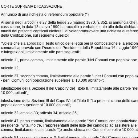
CORTE SUPREMA DI CASSAZIONE
Annuncio di una richiesta di referendum popolare (*)
Ai sensi degli articoli 7 e 27 della legge 25 maggio 1970, n. 352, si annuncia che 
cassazione, in data 13 marzo 1990 ha raccolto a verbale e dato atto della dichiarazi
muniti dei prescritti certificati elettorali, di voler promuovere una richiesta di refer
della Costituzione, sul seguente quesito:
"Volete che sia abrogato il Testo unico delle leggi per la composizione e la elezio
comunali approvato con Decreto del Presidente della Repubblica 16 maggio 1960,
e integrazioni, limitatamente alle parti seguenti:
articolo 11, primo comma, limitatamente alle parole "Nei Comuni con popolazione s
articolo 12;
articolo 27, secondo comma, limitatamente alle parole "- per i Comuni con popolazi
- per i Comuni con popolazione superiore ai 10.000 abitanti-";
intestazione della Sezione II del Capo IV del Titolo II, limitatamente alle parole 
10.000 abitanti";
intestazione della Sezione III del Capo IV del Titolo II: "La presentazione delle c
popolazione superiore ai 10.000 abitanti";
articolo 32; articolo 33; articolo 34; articolo 35;
articolo 47, primo comma, limitatamente alle parole "Nei Comuni con popolazione s
presidente invita, inoltre, i rappresentanti delle liste dei candidati ad assistere all
comma, limitatamente alle parole "(e anche chiusa nei Comuni con oltre 10.000 abi
articolo 51, secondo comma, n. 3, limitatamente alle parole "Nei Comuni con popol