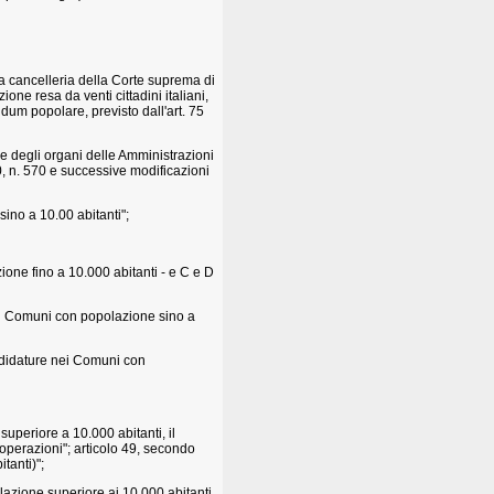
la cancelleria della Corte suprema di
one resa da venti cittadini italiani,
endum popolare, previsto dall'art. 75
ne degli organi delle Amministrazioni
 n. 570 e successive modificazioni
ino a 10.00 abitanti";
one fino a 10.000 abitanti - e C e D
"nei Comuni con popolazione sino a
andidature nei Comuni con
uperiore a 10.000 abitanti, il
e operazioni"; articolo 49, secondo
tanti)";
azione superiore ai 10.000 abitanti