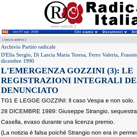
ven 07 ago. 2026
Chi siamo
Documenti
Di
[
cerca in archivio
]
Archivio Partito radicale
D'Elia Sergio, Di Lascia Maria Teresa, Ferro Valeria, Frassin
dicembre 1990
L'EMERGENZA GOZZINI (3): LE
REGISTRAZIONI INTEGRALI DE
DENUNCIATO
TG1 E LEGGE GOZZINI: Il caso Vespa e non solo.
28 DICEMBRE 1989: Giuseppe Strangio, sequestrat
Casella, evaso durante una licenza premio.
(La notizia è falsa poichè Strangio non era in perme