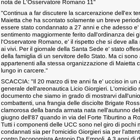
nota de L'Osservatore Romano 11"
"Continua a far discutere la scarcerazione dell'ex te
Maietta che ha scontato solamente un breve period
essere stato condannato a 27 anni e che adesso e' agl
sentimento maggiormente ferito dall'ordinanza dei gi
l'Osservatore Romano, e' il rispetto che si deve all
ai vivi. Per il giornale della Santa Sede e' stato offes
della famiglia di un servitore dello Stato. Ma ci sono 
appartenenti alla stessa organizzazione di Maietta 
lungo in carcere."
SCACCIA: "Il 20 marzo di tre anni fa e' ucciso in un a
generale dell'areonautica Licio Giorgieri. L'omicidio 
documento che siamo in grado di mostrarvi dall'uni
combattenti, una frangia delle disciolte Brigate Rosse
clamorosa della banda armata nata nell'autunno dell'
giugno dell'87 quando in via del Forte Tiburtino a R
Tutti i componenti delle UCC sono nel giro di pochi 
condannati sia per l'omicidio Giorgieri sia per l'atte
contro l'economista Antonio Da Empoli. A 3 anni di 