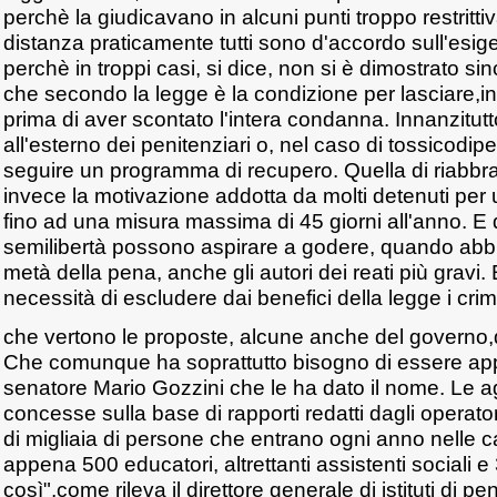
perchè la giudicavano in alcuni punti troppo restritt
distanza praticamente tutti sono d'accordo sull'esig
perchè in troppi casi, si dice, non si è dimostrato si
che secondo la legge è la condizione per lasciare,in 
prima di aver scontato l'intera condanna. Innanzitutt
all'esterno dei penitenziari o, nel caso di tossicodipe
seguire un programma di recupero. Quella di riabbrac
invece la motivazione addotta da molti detenuti per 
fino ad una misura massima di 45 giorni all'anno. E 
semilibertà possono aspirare a godere, quando ab
metà della pena, anche gli autori dei reati più gravi. 
necessità di escludere dai benefici della legge i crimin
che vertono le proposte, alcune anche del governo,di
Che comunque ha soprattutto bisogno di essere appl
senatore Mario Gozzini che le ha dato il nome. Le ag
concesse sulla base di rapporti redatti dagli operato
di migliaia di persone che entrano ogni anno nelle ca
appena 500 educatori, altrettanti assistenti sociali 
così",come rileva il direttore generale di istituti di 