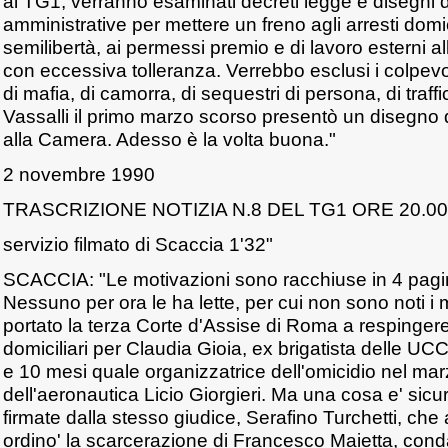
al TG1, verranno esaminati decreti legge e disegni d
amministrative per mettere un freno agli arresti domicili
semilibertà, ai permessi premio e di lavoro esterni al
con eccessiva tolleranza. Verrebbo esclusi i colpevoli
di mafia, di camorra, di sequestri di persona, di traff
Vassalli il primo marzo scorso presentò un disegno 
alla Camera. Adesso è la volta buona."
2 novembre 1990
TRASCRIZIONE NOTIZIA N.8 DEL TG1 ORE 20.00
servizio filmato di Scaccia 1'32"
SCACCIA: "Le motivazioni sono racchiuse in 4 paginet
Nessuno per ora le ha lette, per cui non sono noti i
portato la terza Corte d'Assise di Roma a respingere l
domiciliari per Claudia Gioia, ex brigatista delle U
e 10 mesi quale organizzatrice dell'omicidio nel mar
dell'aeronautica Licio Giorgieri. Ma una cosa e' sic
firmate dalla stesso giudice, Serafino Turchetti, che
ordino' la scarcerazione di Francesco Maietta, con