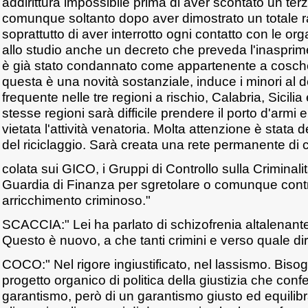
addirittura impossibile prima di aver scontato un ter
comunque soltanto dopo aver dimostrato un totale 
soprattutto di aver interrotto ogni contatto con le org
allo studio anche un decreto che preveda l'inasprim
è già stato condannato come appartenente a cosche
questa è una novità sostanziale, induce i minori al d
frequente nelle tre regioni a rischio, Calabria, Sicil
stesse regioni sarà difficile prendere il porto d'armi
vietata l'attività venatoria. Molta attenzione è stata
del riciclaggio. Sarà creata una rete permanente di c
colata sui GICO, i Gruppi di Controllo sulla Criminal
Guardia di Finanza per sgretolare o comunque contra
arricchimento criminoso."
SCACCIA:" Lei ha parlato di schizofrenia altalenante
Questo è nuovo, a che tanti crimini e verso quale di
COCO:" Nel rigore ingiustificato, nel lassismo. Biso
progetto organico di politica della giustizia che conf
garantismo, però di un garantismo giusto ed equilib