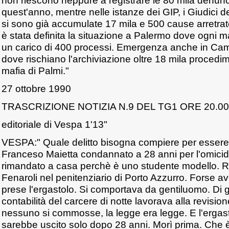
non riescono neppure a registrare le 80 mila denu
quest'anno, mentre nelle istanze dei GIP, i Giudici de
si sono già accumulate 17 mila e 500 cause arretrate.
è stata definita la situazione a Palermo dove ogni m
un carico di 400 processi. Emergenza anche in Cam
dove rischiano l'archiviazione oltre 18 mila procedim
mafia di Palmi."
27 ottobre 1990
TRASCRIZIONE NOTIZIA N.9 DEL TG1 ORE 20.00
editoriale di Vespa 1'13"
VESPA:" Quale delitto bisogna compiere per essere t
Franceso Maietta condannato a 28 anni per l'omicidi
rimandato a casa perchè è uno studente modello. R
Fenaroli nel penitenziario di Porto Azzurro. Forse a
prese l'ergastolo. Si comportava da gentiluomo. Di 
contabilità del carcere di notte lavorava alla revisi
nessuno si commosse, la legge era legge. E l'ergas
sarebbe uscito solo dopo 28 anni. Morì prima. Che 