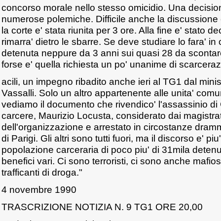
concorso morale nello stesso omicidio. Una decisio
numerose polemiche. Difficile anche la discussione 
la corte e' stata riunita per 3 ore. Alla fine e' stato 
rimarra' dietro le sbarre. Se deve studiare lo fara' in
detenuta neppure da 3 anni sui quasi 28 da scontar
forse e' quella richiesta un po' unanime di scarcera
acili, un impegno ribadito anche ieri al TG1 dal minist
Vassalli. Solo un altro appartenente alle unita' comu
vediamo il documento che rivendico' l'assassinio di G
carcere, Maurizio Locusta, considerato dai magistrati i
dell'organizzazione e arrestato in circostanze dram
di Parigi. Gli altri sono tutti fuori, ma il discorso e' p
popolazione carceraria di poco piu' di 31mila detenuti
benefici vari. Ci sono terroristi, ci sono anche mafios
trafficanti di droga."
4 novembre 1990
TRASCRIZIONE NOTIZIA N. 9 TG1 ORE 20,00