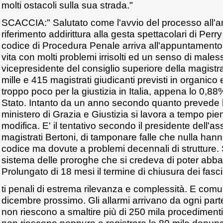
molti ostacoli sulla sua strada."
SCACCIA:" Salutato come l'avvio del processo all'
riferimento addirittura alla gesta spettacolari di Per
codice di Procedura Penale arriva all'appuntamento 
vita con molti problemi irrisolti ed un senso di maless
vicepresidente del consiglio superiore della magist
mille e 415 magistrati giudicanti previsti in organi
troppo poco per la giustizia in Italia, appena lo 0,88
Stato. Intanto da un anno secondo quanto prevede l
ministero di Grazia e Giustizia si lavora a tempo pie
modifica. E' il tentativo secondo il presidente dell'
magistrati Bertoni, di tamponare falle che nulla han
codice ma dovute a problemi decennali di strutture. S
sistema delle proroghe che si credeva di poter ab
Prolungato di 18 mesi il termine di chiusura dei fasc
ti penali di estrema rilevanza e complessità. E comun
dicembre prossimo. Gli allarmi arrivano da ogni part
non riescono a smaltire più di 250 mila procediment