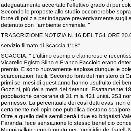
adeguatamente accertato l'effettivo grado di pericol
Secondo le proposte allo studio occorrerebbe soprat
forze di polizia per indagare preventivamente sugli 
detenuto con l'ambiente criminale. "
TRASCRIZIONE NOTIZIA N. 16 DEL TG1 ORE 20.
servizio filmato di Scaccia 1'18"
SCACCIA: " L'ultimo esempio clamoroso e recentissim
Vicarello Egisto Siino e Franco Facciolo erano dete
premio. E sono nuovamente esplose dunque le polem
scarcerazioni facili. Secondo fonti del ministero di Gr
primi sei mesi di quest'anno hanno usufruito dei bene
Gozzini, più della metà dei detenuti. Esattamente 1
popolazione carceraria di 31 mila 431 unità. 253 non
permesso. La percentuale dei così detti evasi non è
certamente nell'opinione pubblica destano scalpore 
Oltre a quello della semilibertà i due ex brigatisti Va
Faranda, fece sensazione lo stesso beneficio con
Mangiavillano condannato per l'omicidio dei fratelli