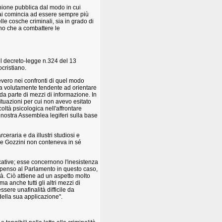
inione pubblica dal modo in cui
rmai comincia ad essere sempre più
le cosche criminali, sia in grado di
eno che a combattere le
el decreto-legge n.324 del 13
cristiano.
evero nei confronti di quel modo
ta volutamente tendente ad orientare
a parte di mezzi di informazione. In
tuazioni per cui non avevo esitato
oltà psicologica nell'affrontare
 nostra Assemblea legiferi sulla base
rceraria e da illustri studiosi e
gge Gozzini non conteneva in sé
cative; esse concernono l'inesistenza
i - penso al Parlamento in questo caso,
à. Ciò attiene ad un aspetto molto
a anche tutti gli altri mezzi di
sere unafinalità difficile da
della sua applicazione".