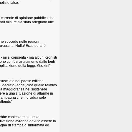
otizie false.
e corrente di opinione pubblica che
tali misure sia stato adeguato alle
l che succede nelle regioni
arceraria. Nulla! Ecco perché
- mi si consenta - ma alcuni cronisti
 sono confusi artatamente dalle fonti
'applicazione della legge Gozzini".
uscitato nel paese critiche
l decreto-legge, cioè quello relativo
ella maggioranza nel sostenere
dere a una situazione di allarme in
di campagna che individua solo
attendo".
rebbe contestare a questo
motivazione avrebbe dovuto essere la
pagna di stampa disinformata ed