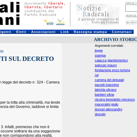
cerca
[
ricerca
rigenti
Eletti
Associazioni
Link
Rassegna stampa
Contattaci
ARCHIVIO STORI
Argomenti correlati:
legge
990
stampa
NTI SUL DECRETO
caiazza giandomenico
paissan mauro
fondazione enzo tortora
rai
camera dei deputati
e in legge del decreto n· 324 - Camera
pacetti massimo
labriola silvano
barbieri silvia
nicotra benedetto vincenzo
per la lotta alla criminalità, ma tende
maceratini giulio
erzia del Governo, laddove si limita
tessari alessandro
dossier
 a 3. Infatti, premesso che non è
he occorre sottrarsi da una soggezione
he non corrispondono alla realtà,