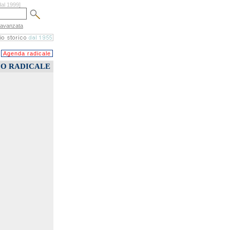
dal 1999]
 avanzata
Agenda radicale
CO RADICALE