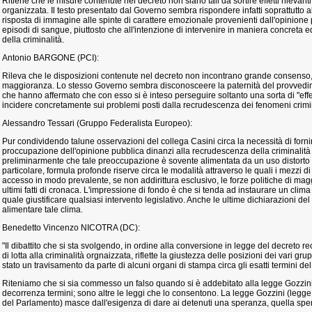
Ritiene che le misure contenute nel decreto non siano tali da sortire effetti rilevanti e
organizzata. Il testo presentato dal Governo sembra rispondere infatti soprattutto 
risposta di immagine alle spinte di carattere emozionale provenienti dall'opinione p
episodi di sangue, piuttosto che all'intenzione di intervenire in maniera concreta 
della criminalità.
Antonio BARGONE (PCI):
Rileva che le disposizioni contenute nel decreto non incontrano grande consenso, 
maggioranza. Lo stesso Governo sembra disconosceere la paternità del provvedim
che hanno affermato che con esso si è inteso perseguire soltanto una sorta di "eff
incidere concretamente sui problemi posti dalla recrudescenza dei fenomeni crimi
Alessandro Tessari (Gruppo Federalista Europeo):
Pur condividendo talune osservazioni del collega Casini circa la necessità di forni
proccupazione dell'opinione pubblica dinanzi alla recrudescenza della criminalità
preliminarmente che tale preoccupazione è sovente alimentata da un uso distorto
particolare, formula profonde riserve circa le modalità attraverso le quali i mezzi d
accesso in modo prevalente, se non addirittura esclusivo, le forze politiche di ma
ultimi fatti di cronaca. L'impressione di fondo è che si tenda ad instaurare un clim
quale giustificare qualsiasi intervento legislativo. Anche le ultime dichiarazioni 
alimentare tale clima.
Benedetto Vincenzo NICOTRA (DC):
"Il dibattito che si sta svolgendo, in ordine alla conversione in legge del decreto 
di lotta alla criminalità orgnaizzata, riflette la giustezza delle posizioni dei vari gru
stato un travisamento da parte di alcuni organi di stampa circa gli esatti termini 
Riteniamo che si sia commesso un falso quando si è addebitato alla legge Gozzini
decorrenza termini; sono altre le leggi che lo consentono. La legge Gozzini (legge
del Parlamento) masce dall'esigenza di dare ai detenuti una speranza, quella sper