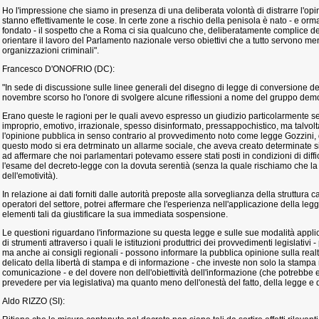
Ho l'impressione che siamo in presenza di una deliberata volontà di distrarre l'op
stanno effettivamente le cose. In certe zone a rischio della penisola è nato - e o
fondato - il sospetto che a Roma ci sia qualcuno che, deliberatamente complice del
orientare il lavoro del Parlamento nazionale verso obiettivi che a tutto servono m
organizzazioni criminali".
Francesco D'ONOFRIO (DC):
"In sede di discussione sulle linee generali del disegno di legge di conversione d
novembre scorso ho l'onore di svolgere alcune riflessioni a nome del gruppo demo
Erano queste le ragioni per le quali avevo espresso un giudizio particolarmente s
improprio, emotivo, irrazionale, spesso disinformato, pressappochistico, ma talvol
l'opinione pubblica in senso contrario al provvedimento noto come legge Gozzini, d
questo modo si era detrminato un allarme sociale, che aveva creato determinate si
ad affermare che noi parlamentari potevamo essere stati posti in condizioni di diffic
l'esame del decreto-legge con la dovuta serentià (senza la quale rischiamo che la
dell'emotività).
In relazione ai dati forniti dalle autorità preposte alla sorveglianza della struttura ca
operatori del settore, potrei affermare che l'esperienza nell'applicazione della le
elementi tali da giustificare la sua immediata sospensione.
Le questioni riguardano l'informazione su questa legge e sulle sue modalità appli
di strumenti attraverso i quali le istituzioni produttrici dei provvedimenti legislativ
ma anche ai consigli regionali - possono informare la pubblica opinione sulla realt
delicato della libertà di stampa e di informazione - che investe non solo la stampa m
comunicazione - e del dovere non dell'obiettività dell'informazione (che potrebbe es
prevedere per via legislativa) ma quanto meno dell'onestà del fatto, della legge e 
Aldo RIZZO (SI):