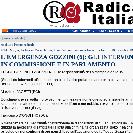
gio 06 ago. 2026
Chi siamo
Documenti
Di
[
cerca in archivio
]
Archivio Partito radicale
D'Elia Sergio, Di Lascia Maria Teresa, Ferro Valeria, Frassineti Luca, Lai Livio
-
18 dicembre 1
L'EMERGENZA GOZZINI (6): GLI INTERVE
IN COMMISSIONE E IN PARLAMENTO.
LEGGE GOZZINI E PARLAMENTO: le responsabilità della stampa e della Tv.
(Stralci da interventi effettuati durante il dibattito parlamentare per la conversion
dei Deputati 4-6 dicembre 1990).
Massimo PACETTI (PCI):
Sottolinea che in realtà il provvedimento in esame non è diretto ad affinare le armi 
solo a soddisfare determinate esigenze dell'opinione pubblica ovvero a coprire l'in
a riscrivere norme già vigenti.
Francesco D'ONOFRIO (DC):
Ritiene viziate da illegittimità costituzionale le disposizioni di cui agli articoli da 1
dubbia la necessità di rafforzare la lotta alla criminalità organizzata, sottolinea c
psicologica nei confronti di opinioni diffuse sull'attuazione della "legge Gozzini" c