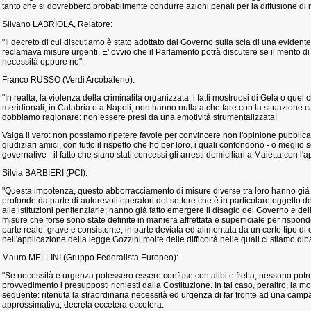
tanto che si dovrebbero probabilmente condurre azioni penali per la diffusione di n
Silvano LABRIOLA, Relatore:
"Il decreto di cui discutiamo è stato adottato dal Governo sulla scia di una evident
reclamava misure urgenti. E' ovvio che il Parlamento potrà discutere se il merito di 
necessità oppure no".
Franco RUSSO (Verdi Arcobaleno):
"In realtà, la violenza della criminalità organizzata, i fatti mostruosi di Gela o que
meridionali, in Calabria o a Napoli, non hanno nulla a che fare con la situazione c
dobbiamo ragionare: non essere presi da una emotività strumentalizzata!
Valga il vero: non possiamo ripetere favole per convincere non l'opinione pubblica 
giudiziari amici, con tutto il rispetto che ho per loro, i quali confondono - o meglio
governative - il fatto che siano stati concessi gli arresti domiciliari a Maietta con l
Silvia BARBIERI (PCI):
"Questa impotenza, questo abborracciamento di misure diverse tra loro hanno già s
profonde da parte di autorevoli operatori del settore che è in particolare oggetto de
alle istituzioni penitenziarie; hanno già fatto emergere il disagio del Governo e d
misure che forse sono state definite in maniera affrettata e superficiale per rispon
parte reale, grave e consistente, in parte deviata ed alimentata da un certo tipo 
nell'applicazione della legge Gozzini molte delle difficoltà nelle quali ci stiamo dib
Mauro MELLINI (Gruppo Federalista Europeo):
"Se necessità e urgenza potessero essere confuse con alibi e fretta, nessuno pot
provvedimento i presupposti richiesti dalla Costituzione. In tal caso, peraltro, la 
seguente: ritenuta la straordinaria necessità ed urgenza di far fronte ad una cam
approssimativa, decreta eccetera eccetera.