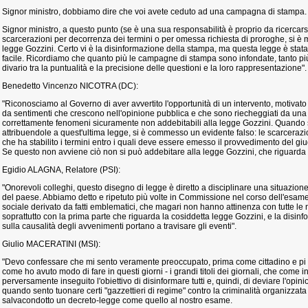
Signor ministro, dobbiamo dire che voi avete ceduto ad una campagna di stampa.
Signor ministro, a questo punto (se è una sua responsabilità è proprio da ricercarsi
scarcerazioni per decorrenza dei termini o per omessa richiesta di proroghe, si 
legge Gozzini. Certo vi è la disinformazione della stampa, ma questa legge è stata
facile. Ricordiamo che quanto più le campagne di stampa sono infondate, tanto più 
divario tra la puntualità e la precisione delle questioni e la loro rappresentazione".
Benedetto Vincenzo NICOTRA (DC):
"Riconosciamo al Governo di aver avvertito l'opportunità di un intervento, motivato
da sentimenti che crescono nell'opinione pubblica e che sono riecheggiati da un
correttamente fenomeni sicuramente non addebitabili alla legge Gozzini. Quando s
attribuendole a quest'ultima legge, si è commesso un evidente falso: le scarcerazi
che ha stabilito i termini entro i quali deve essere emesso il provvedimento del giu
Se questo non avviene ciò non si può addebitare alla legge Gozzini, che riguarda a
Egidio ALAGNA, Relatore (PSI):
"Onorevoli colleghi, questo disegno di legge è diretto a disciplinare una situazion
del paese. Abbiamo detto e ripetuto più volte in Commissione nel corso dell'esame
sociale derivato da fatti emblematici, che magari non hanno attinenza con tutte le
soprattutto con la prima parte che riguarda la cosiddetta legge Gozzini, e la disin
sulla causalità degli avvenimenti portano a travisare gli eventi".
Giulio MACERATINI (MSI):
"Devo confessare che mi sento veramente preoccupato, prima come cittadino e pi
come ho avuto modo di fare in questi giorni - i grandi titoli dei giornali, che come
perversamente inseguito l'obiettivo di disinformare tutti e, quindi, di deviare l'opinio
quando sento tuonare certi "gazzettieri di regime" contro la criminalità organizzat
salvacondotto un decreto-legge come quello al nostro esame.