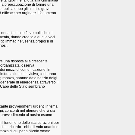
 tangibili nella lotta alla criminalità
alla preoccupazione di fornire una
ubblica dopo gli ultimi e gravi
ed efficace per arginare il fenomeno
nenache tra le forze politiche di
ento, dando credito a quelle voci
etto immagine", senza proporsi di
nosi.
re una risposta alla crescente
 organizzata, osserva
 dei mezzi di comunicazione. In
i informazione televisiva, cui hanno
ggironaza, hannno dato notizia delgi
a generale di emergenza attraverso il
del Capo dello Stato sembrano
recante provveidmenti urgenti in tema
ppi, concordi nel ritenere che vi sia
del provvedimento al nostro esame.
 il fenomeno delle scarcerazioni per
 che - ricordo - ebbe il voto unanime
anza di cui parla Nicolò Amato.