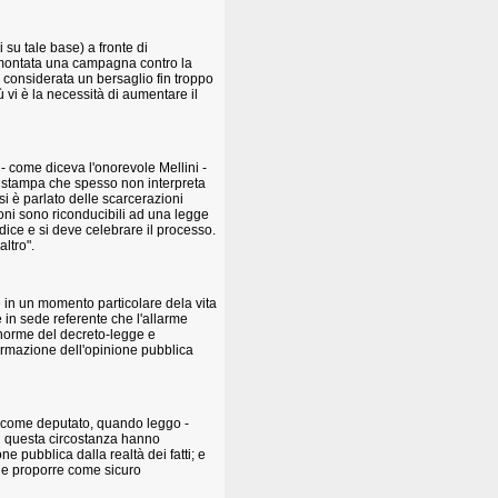
 su tale base) a fronte di
è montata una campagna contro la
 considerata un bersaglio fin troppo
vi è la necessità di aumentare il
 - come diceva l'onorevole Mellini -
a stampa che spesso non interpreta
i è parlato delle scarcerazioni
oni sono riconducibili ad una legge
dice e si deve celebrare il processo.
ltro".
e in un momento particolare dela vita
 in sede referente che l'allarme
 norme del decreto-legge e
formazione dell'opinione pubblica
 come deputato, quando leggo -
 in questa circostanza hanno
ne pubblica dalla realtà dei fatti; e
a e proporre come sicuro