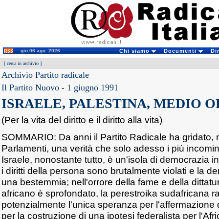
gio 06 ago. 2026
Chi siamo
Documenti
Di
[
cerca in archivio
]
Archivio Partito radicale
Il Partito Nuovo
-
1 giugno 1991
ISRAELE, PALESTINA, MEDIO 
(Per la vita del diritto e il diritto alla vita)
SOMMARIO: Da anni il Partito Radicale ha gridato, n
Parlamenti, una verità che solo adesso i più incomi
Israele, nonostante tutto, è un'isola di democrazia
i diritti della persona sono brutalmente violati e la
una bestemmia; nell'orrore della fame e della dittatur
africano è sprofondato, la perestroika sudafricana 
potenzialmente l'unica speranza per l'affermazione del
per la costruzione di una ipotesi federalista per l'Afr