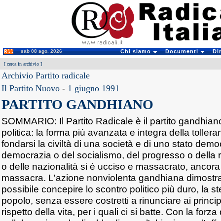
sab 08 ago. 2026
Chi siamo
Documenti
Di
[
cerca in archivio
]
Archivio Partito radicale
Il Partito Nuovo
-
1 giugno 1991
PARTITO GANDHIANO
SOMMARIO: Il Partito Radicale è il partito gandhian
politica: la forma più avanzata e integra della tollera
fondarsi la civiltà di una società e di uno stato demo
democrazia o del socialismo, del progresso o della r
o delle nazionalità si è ucciso e massacrato, ancora 
massacra. L'azione nonviolenta gandhiana dimostr
possibile concepire lo scontro politico più duro, la s
popolo, senza essere costretti a rinunciare ai principi
rispetto della vita, per i quali ci si batte. Con la forza