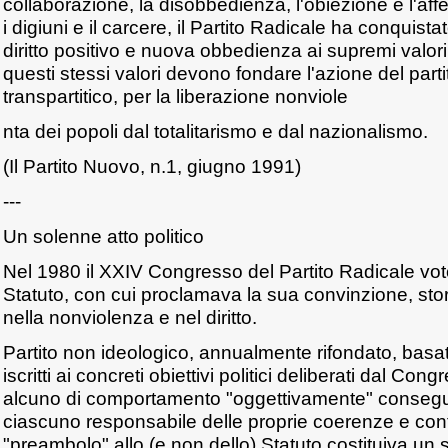
collaborazione, la disobbedienza, l'obiezione e l'af
i digiuni e il carcere, il Partito Radicale ha conquis
diritto positivo e nuova obbedienza ai supremi valori d
questi stessi valori devono fondare l'azione del part
transpartitico, per la liberazione nonviole
nta dei popoli dal totalitarismo e dal nazionalismo.
(Il Partito Nuovo, n.1, giugno 1991)
---
Un solenne atto politico
Nel 1980 il XXIV Congresso del Partito Radicale vot
Statuto, con cui proclamava la sua convinzione, sto
nella nonviolenza e nel diritto.
Partito non ideologico, annualmente rifondato, basa
iscritti ai concreti obiettivi politici deliberati dal Co
alcuno di comportamento "oggettivamente" conseg
ciascuno responsabile delle proprie coerenze e cont
"preambolo" allo (e non dello) Statuto costituiva un s