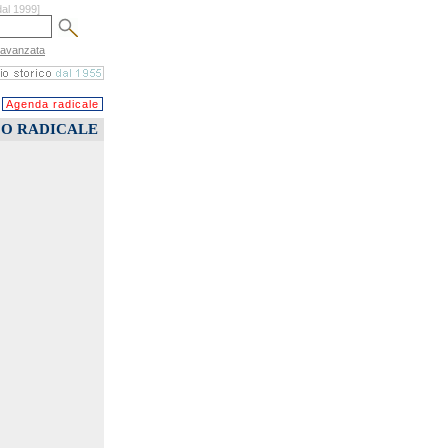
dal 1999]
 avanzata
Agenda radicale
CO RADICALE