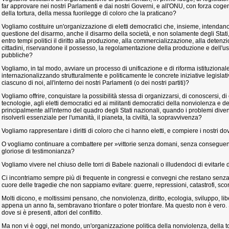
far approvare nei nostri Parlamenti e dai nostri Governi, e all'ONU, con forza cogen
della tortura, della messa fuorilegge di coloro che la praticano?
Vogliamo costituire un'organizzazione di eletti democratici che, insieme, intendano
questione del disarmo, anche il disarmo della società, e non solamente degli Stat
entro tempi politici il diritto alla produzione, alla commercializzazione, alla detenz
cittadini, riservandone il possesso, la regolamentazione della produzione e dell'us
pubbliche?
Vogliamo, in tal modo, avviare un processo di unificazione e di riforma istituzionale
internazionalizzando strutturalmente e politicamente le concrete iniziative legislati
ciascuno di noi, all'interno dei nostri Parlamenti (o dei nostri partiti)?
Vogliamo offrire, conquistare la possibilità stessa di organizzarsi, di conoscersi, 
tecnologie, agli eletti democratici ed ai militanti democratici della nonviolenza e de
principalmente all'interno del quadro degli Stati nazionali, quando i problemi div
risolverli essenziale per l'umanità, il pianeta, la civiltà, la sopravvivenza?
Vogliamo rappresentare i diritti di coloro che ci hanno eletti, e compiere i nostri do
O vogliamo continuare a combattere per »vittorie senza domani, senza conseguen
gloriose di testimonianza?
Vogliamo vivere nel chiuso delle torri di Babele nazionali o illudendoci di evitarl
Ci incontriamo sempre più di frequente in congressi e convegni che restano sen
cuore delle tragedie che non sappiamo evitare: guerre, repressioni, catastrofi, sconf
Molti dicono, e moltissimi pensano, che nonviolenza, diritto, ecologia, sviluppo, l
appena un anno fa, sembravano trionfare o poter trionfare. Ma questo non è vero. S
dove si è presenti, attori del conflitto.
Ma non vi è oggi, nel mondo, un'organizzazione politica della nonviolenza, della t