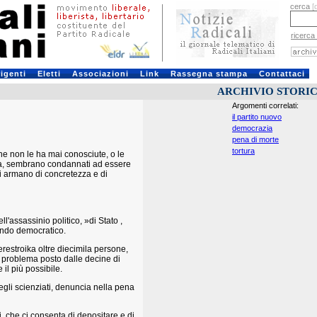
cerca
[
ricerca
rigenti
Eletti
Associazioni
Link
Rassegna stampa
Contattaci
ARCHIVIO STORI
Argomenti correlati:
il partito nuovo
democrazia
pena di morte
tortura
e non le ha mai conosciute, o le
enza, sembrano condannati ad essere
si armano di concretezza e di
l'assassinio politico, »di Stato ,
mondo democratico.
restroika oltre diecimila persone,
 il problema posto dalle decine di
il più possibile.
egli scienziati, denuncia nella pena
i, che ci consenta di depositare e di