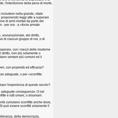
te, l'interdizione della pena di morte,
 includere nella grande, vitale
i, proponendo leggi atte a superare
ione di armi mortali da parte dei
o - per ora - a »forze armate
, sovranazionale, del diritto,
ve di ciascun gruppo di noi, o di
di operare, con i mezzi delle moderne
l diritto, non più solamente o
entano sempre più comuni ed il
veri, con proprietà ed efficacia?
ze adeguate, o per »sconfitte
e dopo l'esperienza di questo secolo?
za adeguate conseguenze. O nel
itte e lutti umani, o disumani.
ibertà cumulano sconfitte anche dove,
i può essere sconfitti solamente lì
olleranza, della democrazia,