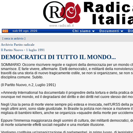
sab 08 ago. 2026
Chi siamo
Documenti
Di
[
cerca in archivio
]
Archivio Partito radicale
Il Partito Nuovo
-
1 luglio 1991
DEMOCRATICI DI TUTTO IL MONDO...
SOMMARIO: Occorre riscrivere regole e ragioni della democrazia per un mondo ch
smarrisce. E farle vivere, affermarle. Eletti democratici, e militanti della nonviol
travolti da una storia di nuovo tragicamente ostile, se non si organizzano, se non 
disciplina comune. Subito.
(Il Partito Nuovo, n.2, Luglio 1991)
»Amnesty International ha documentato il progredire della tortura e della pratica del
ovunque nel mondo, ed il degradarsi del diritto e dei diritti nel cuore stesso del 
Negli Usa la pena di morte viene sempre più estesa e invocata, nell'URSS della pe
negli ultimi anni, sono state giustiziate. In Brasile la polizia non riesce a risolvere
migliaia di bambini-killers, anche se organizza »squadre della morte per ucciderne 
Eppure l'immensa maggioranza degli uomini di cultura, dei militanti democratici, d
di morte solamente effetti sociali negativi e una mortale illusione.
Vogliamo costituire un'organizzazione di parlamentari, in primo luogo, di legislator