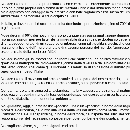
Noi accusiamo l'ideologia proibizionista come criminale, ferocemente sterminatric
ideologia, fatta propria dal sistema delle Nazioni Unite e dall'immensa maggioranza 
stata applicata con coraggiosa tolleranza e con forte ragionevolezza, meno dell'8
Amsterdam in particolare, è stato colpito dal virus.
In Italia, e dovunque si è accentuato o ha dominato il proibizionismo, fino al 70% 
o già malato.
Nove decimi, il 90% dei nostri morti, sono dunque stati assassinati, siamo dunque 
moriamo, signori, non per la terribilità innegabile di un virus che dobbiamo debell
di una pseudomorale, di un coacervo di interessi criminali, totalitari, ciechi, che c
malsano, a livello dell'intero pianeta e di ciascuna persona del mondo, l'aggressore
esponenziale della morte per AIDS.
Noi accusiamo gli usurpatori pseudoliberali che praticano una politica statuale e s
ghetti delle metropoli del Nord-America, come delle favelas e delle bidonvilles de
del Terzo Mondo, così come gli allucinanti disservizi, la dilapidazione di danaro pu
paesi come il nostro, l'Italia.
Noi accusiamo il razzismo antiomosessuale di tanta parte del nostro mondo, detto civ
violento, che ha a lungo crocefisso l'omosessuale, come perverso o come malato.
Condannando alla infamia ed alla clandestinità la vita sessuale estranea al matrim
procreazione, condannando la tossicodipendenza, l'omosessualità in particolare e l
sua forza diabolica non congenita, epidemica.
Noi gridiamo, oggi, questo nostro »j'accuse . Ma è un »j'accuse in nome della ragi
moralità e dell'ordine, del diritto alla vita e della vita del diritto (come recita il mott
Transnazionale e Transpartitico), in nome dell'amore, del rispetto dell'altro, dei prin
responsabilità, del necessario conoscere per poter poi bene e democraticamente s
Noi vogliamo vivere, signore e signori, cari amici.