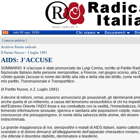
sab 08 ago. 2026
Chi siamo
Documenti
Di
[
cerca in archivio
]
Archivio Partito radicale
Il Partito Nuovo
-
1 luglio 1991
AIDS: J'ACCUSE
SOMMARIO: Il »j'accuse è stato pronunciato da Luigi Cerina, iscritto al Partito R
Nazionale Italiano delle persone sieropositive, a Firenze, nel giugno scorso, alla 
»Grido questo j'accuse in nome del diritto alla vita e della vita del diritto, come reci
mio partito, Transnazionale e Transpartitico .
(Il Partito Nuovo, n.2, Luglio 1991)
A decine di milioni, ormai, possono annunciarsi gli assassinati, gli sterminandi pri
anche quella di un millennio, a causa del terrorismo sessuofobico di chi ha impedi
dell'Estremo Oriente l'AIDS fosse e sia combattuto con la vastità, l'immediatezza, l
fornendo informazione sessuale, igienica e sanitaria alle popolazioni colpite, massi
conoscenze che presuppongono, in nome della salvezza delle anime, del dovere de
indiscriminata.
La grande maggioranza di noi, sieropositivi o malati di AIDS italiani, siamo cattolici
scandalo e di dolore dinnanzi all'atteggiamento dell'apparato chiesastico romano, 
che difende il disordine stabilito, sterminatore e blasfemo.