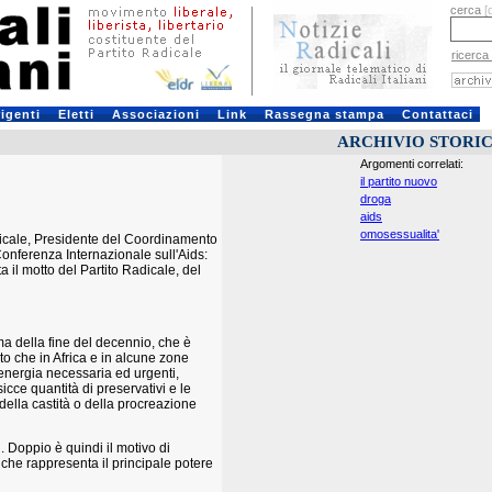
cerca
[
ricerca
rigenti
Eletti
Associazioni
Link
Rassegna stampa
Contattaci
ARCHIVIO STORI
Argomenti correlati:
il partito nuovo
droga
aids
omosessualita'
adicale, Presidente del Coordinamento
Conferenza Internazionale sull'Aids:
ta il motto del Partito Radicale, del
ma della fine del decennio, che è
to che in Africa e in alcune zone
'energia necessaria ed urgenti,
cce quantità di preservativi e le
lla castità o della procreazione
. Doppio è quindi il motivo di
che rappresenta il principale potere