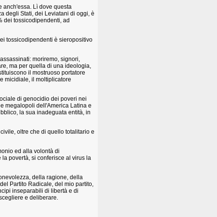
e anch'essa. Lì dove questa
degli Stati, dei Leviatani di oggi, è
% dei tossicodipendenti, ad
dei tossicodipendenti è sieropositivo
assassinati: moriremo, signori,
are, ma per quella di una ideologia,
ostituiscono il mostruoso portatore
 micidiale, il moltiplicatore
ociale di genocidio dei poveri nei
lle megalopoli dell'America Latina e
bblico, la sua inadeguata entità, in
ile, oltre che di quello totalitario e
onio ed alla volontà di
a povertà, si conferisce al virus la
onevolezza, della ragione, della
o del Partito Radicale, del mio partito,
cipi inseparabili di libertà e di
cegliere e deliberare.