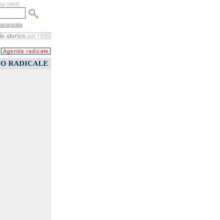
dal 1999]
 avanzata
Agenda radicale
CO RADICALE