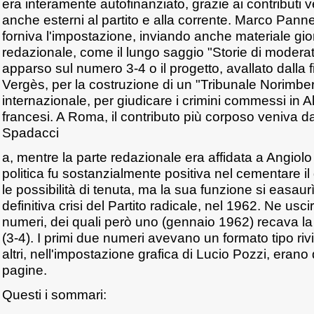
era interamente autofinanziato, grazie ai contributi ve
anche esterni al partito e alla corrente. Marco Pannel
forniva l'impostazione, inviando anche materiale gior
redazionale, come il lungo saggio "Storie di moderati
apparso sul numero 3-4 o il progetto, avallato dalla 
Vergès, per la costruzione di un "Tribunale Norimber
internazionale, per giudicare i crimini commessi in Al
francesi. A Roma, il contributo più corposo veniva 
Spadacci
a, mentre la parte redazionale era affidata a Angiolo B
politica fu sostanzialmente positiva nel cementare i
le possibilità di tenuta, ma la sua funzione si easaur
definitiva crisi del Partito radicale, nel 1962. Ne us
numeri, dei quali però uno (gennaio 1962) recava 
(3-4). I primi due numeri avevano un formato tipo rivi
altri, nell'impostazione grafica di Lucio Pozzi, erano d
pagine.
Questi i sommari: