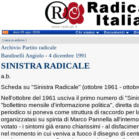
dom 09 ago. 2026
Chi siamo
Documenti
Di
[
cerca in archivio
]
Archivio Partito radicale
Bandinelli Angiolo
-
4 dicembre 1991
SINISTRA RADICALE
a.b.
Scheda su "Sinistra Radicale" (ottobre 1961 - ottob
Nell'ottobre del 1961 usciva il primo numero di "Sini
"bollettino mensile d'informazione politica", diretta d
periodico si poneva come struttura di raccordo per 
organizzatasi su spinta di Marco Pannella all'interno
votato - i sintomi già erano chiarissimi - al disfacim
nel momento in cui veniva a fuoco il disegno di centro