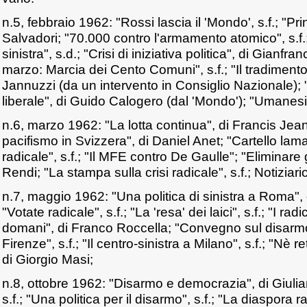
n.5, febbraio 1962: "Rossi lascia il 'Mondo', s.f.; "Prin
Salvadori; "70.000 contro l'armamento atomico", s.f.
sinistra", s.d.; "Crisi di iniziativa politica", di Gianf
marzo: Marcia dei Cento Comuni", s.f.; "Il tradimento d
Jannuzzi (da un intervento in Consiglio Nazionale)
liberale", di Guido Calogero (dal 'Mondo'); "Umanesim
n.6, marzo 1962: "La lotta continua", di Francis Jean
pacifismo in Svizzera", di Daniel Anet; "Cartello lamal
radicale", s.f.; "Il MFE contro De Gaulle"; "Eliminare g
Rendi; "La stampa sulla crisi radicale", s.f.; Notiziari
n.7, maggio 1962: "Una politica di sinistra a Roma",
"Votate radicale", s.f.; "La 'resa' dei laici", s.f.; "I rad
domani", di Franco Roccella; "Convegno sul disarm
Firenze", s.f.; "Il centro-sinistra a Milano", s.f.; "Nè 
di Giorgio Masi;
n.8, ottobre 1962: "Disarmo e democrazia", di Giuli
s.f.; "Una politica per il disarmo", s.f.; "La diaspora ra