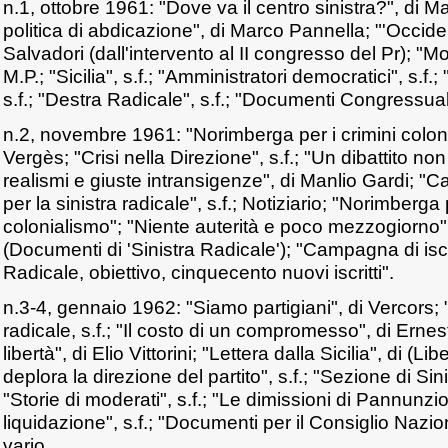
n.1, ottobre 1961: "Dove va il centro sinistra?", di M
politica di abdicazione", di Marco Pannella; "'Occiden
Salvadori (dall'intervento al II congresso del Pr); "Mo
M.P.; "Sicilia", s.f.; "Amministratori democratici", s.f.
s.f.; "Destra Radicale", s.f.; "Documenti Congressuali"
n.2, novembre 1961: "Norimberga per i crimini coloni
Vergès; "Crisi nella Direzione", s.f.; "Un dibattito non e
realismi e giuste intransigenze", di Manlio Gardi; 
per la sinistra radicale", s.f.; Notiziario; "Norimberga 
colonialismo"; "Niente auterità e poco mezzogiorno"
(Documenti di 'Sinistra Radicale'); "Campagna di iscri
Radicale, obiettivo, cinquecento nuovi iscritti".
n.3-4, gennaio 1962: "Siamo partigiani", di Vercor
radicale, s.f.; "Il costo di un compromesso", di Erne
libertà", di Elio Vittorini; "Lettera dalla Sicilia", di (
deplora la direzione del partito", s.f.; "Sezione di Sin
"Storie di moderati", s.f.; "Le dimissioni di Pannunzio 
liquidazione", s.f.; "Documenti per il Consiglio Naziona
vario.