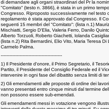
di demandare agli organi straordinari del Pr la nomi
"Comitato" (testo n. 3866), è stata in un primo temp
Congresso. Riproposto successivamente nel testo ori
regolamento è stata approvato dal Congresso. Il Con
seguenti 15 membri del "Comitato": (lista n.1) Mauri
Mischiatti, Sergio D'Elia, Valeria Ferro, Danilo Quin
Alberto Torzuoli, Roberto Giachetti, Iolanda Casiglia
(lista n.2) Rita Bernardini, Elio Vito, Maria Teresa D
Carmelo Palma.
------------------------------------------
1) Il Presidente d'onore, il Primo Segretario, il Tesor
Partito, il Presidente del Consiglio Federale ed il V
intervenire in ogni fase del dibattito senza limiti di t
2) Gli emendamenti alle proposte di ordine dei lavor
vanno presentati entro cinque minuti dal termine della
non possono essere sub-emendati.
Gli emendamenti messi in votazione vengono illustra
interventi della durata massima di tre minuti. Su ogn