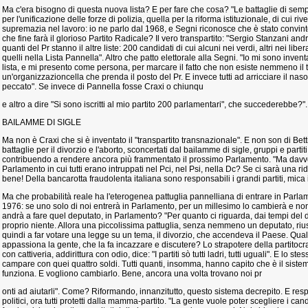
Ma c'era bisogno di questa nuova lista? E per fare che cosa? "Le battaglie di sempr
per l'unificazione delle forze di polizia, quella per la riforma istituzionale, di cui ri
supremazia nel lavoro: io ne parlo dal 1968, e Segni riconosce che è stato convin
che fine farà il glorioso Partito Radicale? Il vero transpartito: "Sergio Stanzani andr
quanti del Pr stanno il altre liste: 200 candidati di cui alcuni nei verdi, altri nei liberal
quelli nella Lista Pannella". Altro che patto elettorale alla Segni. "Io mi sono invent
lista, e mi presento come persona, per marcare il fatto che non esiste nemmeno il te
un'organizzazioncella che prenda il posto del Pr. E invece tutti ad arricciare il nas
peccato". Se invece di Pannella fosse Craxi o chiunqu
e altro a dire "Si sono iscritti al mio partito 200 parlamentari", che succederebbe?".
BAILAMME DI SIGLE
Ma non è Craxi che si è inventato il "transpartito transnazionale". E non son di Bet
battaglie per il divorzio e l'aborto, sconcertati dal bailamme di sigle, gruppi e partiti
contribuendo a rendere ancora più frammentato il prossimo Parlamento. "Ma davv
Parlamento in cui tutti erano intruppati nel Pci, nel Psi, nella Dc? Se ci sarà una rid
bene! Della bancarotta fraudolenta italiana sono responsabili i grandi partiti, mica i 
Ma che probabilità reale ha l'eterogenea pattuglia pannelliana di entrare in Parla
1976: se uno solo di noi entrerà in Parlamento, per un millesimo lo cambierà e no
andrà a fare quel deputato, in Parlamento? "Per quanto ci riguarda, dai tempi del 
proprio niente. Allora una piccolissima pattuglia, senza nemmeno un deputato, riu
quindi a far votare una legge su un tema, il divorzio, che accendeva il Paese. Qua
appassiona la gente, che la fa incazzare e discutere? Lo strapotere della partitocra
con cattiveria, addirittura con odio, dice: "I partiti sò tutti ladri, tutti uguali". E lo 
campare con quei quattro soldi. Tutti quanti, insomma, hanno capito che è il siste
funziona. E vogliono cambiarlo. Bene, ancora una volta trovano noi pr
onti ad aiutarli". Come? Riformando, innanzitutto, questo sistema decrepito. E res
politici, ora tutti protetti dalla mamma-partito. "La gente vuole poter scegliere i ca