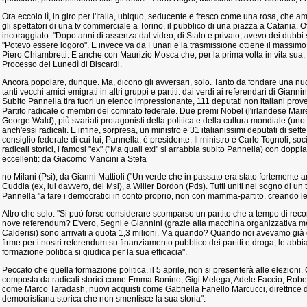
Ora eccolo lì, in giro per l'Italia, ubiquo, seducente e fresco come una rosa, che am
gli spettatori di una tv commerciale a Torino, il pubblico di una piazza a Catania.
incoraggiato. "Dopo anni di assenza dal video, di Stato e privato, avevo dei dubb
"Potevo essere logoro". E invece va da Funari e la trasmissione ottiene il massimo
Piero Chiambretti. E anche con Maurizio Mosca che, per la prima volta in vita sua, 
Processo del Lunedì di Biscardi.
Ancora popolare, dunque. Ma, dicono gli avversari, solo. Tanto da fondare una nuov
tanti vecchi amici emigrati in altri gruppi e partiti: dai verdi ai referendari di Giannini
Subito Pannella tira fuori un elenco impressionante, 111 deputati non italiani provenie
Partito radicale o membri del comitato federale. Due premi Nobel (l'irlandese Ma
George Wald), più svariati protagonisti della politica e della cultura mondiale (uno p
anch'essi radicali. E infine, sorpresa, un ministro e 31 italianissimi deputati di sett
consiglio federale di cui lui, Pannella, è presidente. Il ministro è Carlo Tognoli, socia
radicali storici, i famosi "ex" ("Ma quali ex!" si arrabbia subito Pannella) con doppia 
eccellenti: da Giacomo Mancini a Stefa
no Milani (Psi), da Gianni Mattioli ("Un verde che in passato era stato fortemente an
Cuddia (ex, lui davvero, del Msi), a Willer Bordon (Pds). Tutti uniti nel sogno di un
Pannella "a fare i democratici in conto proprio, non con mamma-partito, creando le
Altro che solo. "Si può forse considerare scomparso un partito che a tempo di reco
nove referendum? E'vero, Segni e Giannini (grazie alla macchina organizzativa m
Calderisi) sono arrivati a quota 1,3 milioni. Ma quando? Quando noi avevamo già g
firme per i nostri referendum su finanziamento pubblico dei partiti e droga, le abbia
formazione politica si giudica per la sua efficacia".
Peccato che quella formazione politica, il 5 aprile, non si presenterà alle elezioni. 
composta da radicali storici come Emma Bonino, Gigi Melega, Adele Faccio, Robert
come Marco Taradash, nuovi acquisti come Gabriella Fanello Marcucci, direttrice de
democristiana storica che non smentisce la sua storia".