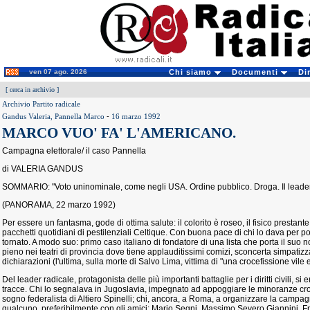
ven 07 ago. 2026
Chi siamo
Documenti
Di
[
cerca in archivio
]
Archivio Partito radicale
Gandus Valeria, Pannella Marco
-
16 marzo 1992
MARCO VUO' FA' L'AMERICANO.
Campagna elettorale/ il caso Pannella
di VALERIA GANDUS
SOMMARIO: "Voto uninominale, come negli USA. Ordine pubblico. Droga. Il leader r
(PANORAMA, 22 marzo 1992)
Per essere un fantasma, gode di ottima salute: il colorito è roseo, il fisico prestant
pacchetti quotidiani di pestilenziali Celtique. Con buona pace di chi lo dava per 
tornato. A modo suo: primo caso italiano di fondatore di una lista che porta il suo no
pieno nei teatri di provincia dove tiene applauditissimi comizi, sconcerta simpatizza
dichiarazioni (l'ultima, sulla morte di Salvo Lima, vittima di "una crocefissione vile
Del leader radicale, protagonista delle più importanti battaglie per i diritti civili, si
tracce. Chi lo segnalava in Jugoslavia, impegnato ad appoggiare le minoranze croa
sogno federalista di Altiero Spinelli; chi, ancora, a Roma, a organizzare la campag
qualcuno, preferibilmente con gli amici: Mario Segni, Massimo Severo Giannini, Fr