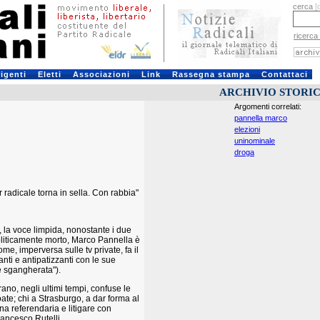
cerca
[
ricerca
rigenti
Eletti
Associazioni
Link
Rassegna stampa
Contattaci
ARCHIVIO STORI
Argomenti correlati:
pannella marco
elezioni
uninominale
droga
adicale torna in sella. Con rabbia"
e, la voce limpida, nonostante i due
politicamente morto, Marco Pannella è
me, imperversa sulle tv private, fa il
nti e antipatizzanti con le sue
 e sgangherata").
 erano, negli ultimi tempi, confuse le
te; chi a Strasburgo, a dar forma al
na referendaria e litigare con
ancesco Rutelli.