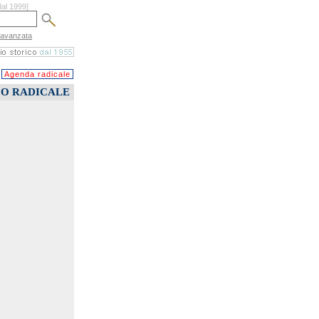
dal 1999]
 avanzata
Agenda radicale
CO RADICALE