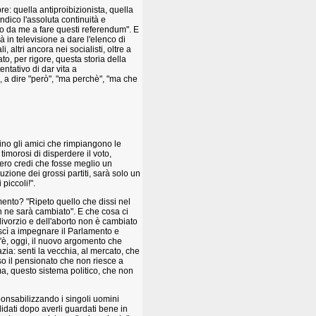
e: quella antiproibizionista, quella
vendico l'assoluta continuità e
to da me a fare questi referendum". E
à in televisione a dare l'elenco di
i, altri ancora nei socialisti, oltre a
ato, per rigore, questa storia della
ntativo di dar vita a
o, a dire "però", "ma perchè", "ma che
tino gli amici che rimpiangono le
 timorosi di disperdere il voto,
ero credi che fosse meglio un
uzione dei grossi partiti, sarà solo un
piccoli!".
mento? "Ripeto quello che dissi nel
n ne sarà cambiato". E che cosa ci
divorzio e dell'aborto non è cambiato
scì a impegnare il Parlamento e
l'è, oggi, il nuovo argomento che
zia: senti la vecchia, al mercato, che
stesso il pensionato che non riesce a
ma, questo sistema politico, che non
ponsabilizzando i singoli uomini
ndidati dopo averli guardati bene in