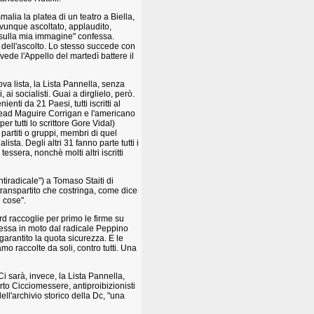
malia la platea di un teatro a Biella,
 Ovunque ascoltato, applaudito,
i sulla mia immagine" confessa.
 dell'ascolto. Lo stesso succede con
vede l'Appello del martedì battere il
a lista, la Lista Pannella, senza
, ai socialisti. Guai a dirglielo, però.
nti da 21 Paesi, tutti iscritti al
iread Maguire Corrigan e l'americano
er tutti lo scrittore Gore Vidal)
e partiti o gruppi, membri di quel
lista. Degli altri 31 fanno parte tutti i
tessera, nonchè molti altri iscritti
tiradicale") a Tomaso Staiti di
 transpartito che costringa, come dice
 cose".
rd raccoglie per primo le firme su
essa in moto dal radicale Peppino
arantito la quota sicurezza. E le
mo raccolte da soli, contro tutti. Una
Ci sarà, invece, la Lista Pannella,
o Cicciomessere, antiproibizionisti
ll'archivio storico della Dc, "una