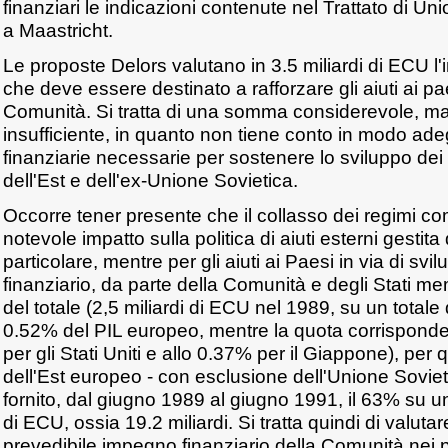
finanziari le indicazioni contenute nel Trattato di Un
a Maastricht.
Le proposte Delors valutano in 3.5 miliardi di ECU l
che deve essere destinato a rafforzare gli aiuti ai paes
Comunità. Si tratta di una somma considerevole, ma
insufficiente, in quanto non tiene conto in modo ade
finanziarie necessarie per sostenere lo sviluppo dei
dell'Est e dell'ex-Unione Sovietica.
Occorre tener presente che il collasso dei regimi co
notevole impatto sulla politica di aiuti esterni gestit
particolare, mentre per gli aiuti ai Paesi in via di sv
finanziario, da parte della Comunità e degli Stati m
del totale (2,5 miliardi di ECU nel 1989, su un totale d
0.52% del PIL europeo, mentre la quota corrisponde
per gli Stati Uniti e allo 0.37% per il Giappone), per 
dell'Est europeo - con esclusione dell'Unione Soviet
fornito, dal giugno 1989 al giugno 1991, il 63% su un 
di ECU, ossia 19.2 miliardi. Si tratta quindi di valutar
prevedibile impegno finanziario della Comunità nei 