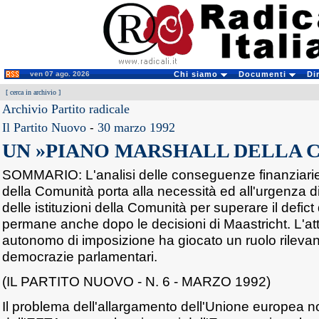
ven 07 ago. 2026
Chi siamo
Documenti
Di
[
cerca in archivio
]
Archivio Partito radicale
Il Partito Nuovo
-
30 marzo 1992
UN »PIANO MARSHALL DELLA 
SOMMARIO: L'analisi delle conseguenze finanziarie
della Comunità porta alla necessità ed all'urgenza di
delle istituzioni della Comunità per superare il defi
permane anche dopo le decisioni di Maastricht. L'att
autonomo di imposizione ha giocato un ruolo rilevant
democrazie parlamentari.
(IL PARTITO NUOVO - N. 6 - MARZO 1992)
Il problema dell'allargamento dell'Unione europea no