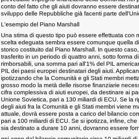
conto del fatto che gli aiuti dovranno essere destina
sviluppo delle Repubbliche già facenti parte dell'Un
L'esempio del Piano Marshall
Una stima di questo tipo può essere effettuata con 
scelta edeguata sembra essere comunque quella di 
storico costituito dal Piano Marshall. In questo caso, 
trasferito in un periodo di quattro anni, sotto forma d
rimborsabili, una somma pari all'1% del PIL america
PIL dei paesi europei destinatari degli aiuti. Applican
ipotizzando che la Comunità e gli Stati membri mett
grosso modo la metà delle risorse finanziarie necess
cifra complessiva di aiuti europei, da destinare ai pae
Unione Sovietica, pari a 130 miliardi di ECU. Se la ri
degli aiuti fra la Comunità e gli Stati membri viene ma
attuale, dovrà essere posta a carico del bilancio 
pari a 100 miliardi di ECU. Se si ipotizza, infine, che
sia destinato a durare 10 anni, dovranno essere forni
gni anno dal bilancio comunitario circa 10 miliardi d