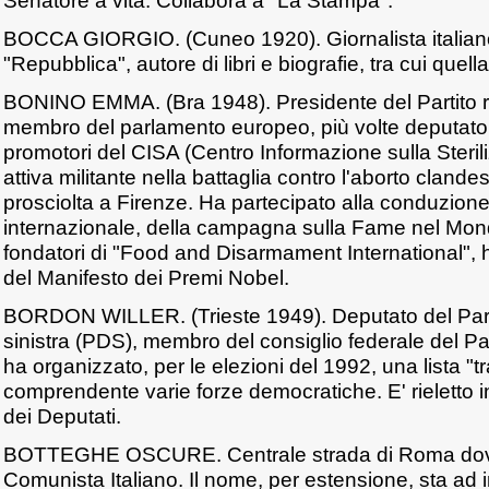
Senatore a vita. Collabora a "La Stampa".
BOCCA GIORGIO. (Cuneo 1920). Giornalista italiano,
"Repubblica", autore di libri e biografie, tra cui quella 
BONINO EMMA. (Bra 1948). Presidente del Partito ra
membro del parlamento europeo, più volte deputato i
promotori del CISA (Centro Informazione sulla Sterili
attiva militante nella battaglia contro l'aborto cland
prosciolta a Firenze. Ha partecipato alla conduzione,
internazionale, della campagna sulla Fame nel Mon
fondatori di "Food and Disarmament International", h
del Manifesto dei Premi Nobel.
BORDON WILLER. (Trieste 1949). Deputato del Part
sinistra (PDS), membro del consiglio federale del Part
ha organizzato, per le elezioni del 1992, una lista "t
comprendente varie forze democratiche. E' rieletto in
dei Deputati.
BOTTEGHE OSCURE. Centrale strada di Roma dove h
Comunista Italiano. Il nome, per estensione, sta ad in