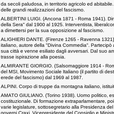
da secoli paludosa, in territorio agricolo ed abitabil
delle grandi realizzazioni del fascismo.
ALBERTINI LUIGI. (Ancona 1871 - Roma 1941). Diret
della Sera" dal 1900 al 1925. Interventista, liberalc
a dimettersi per la sua opposizione al fascismo.
ALIGHIERI DANTE. (Firenze 1265 - Ravenna 1321).
italiano, autore della "Divina Commedia". Partecipò al
sua città e venne esiliato dagli avversari. Dal suo a
trasse ispirazione alla poesia.
ALMIRANTE GIORGIO. (Salsomaggiore 1914 - Roma
del MSI, Movimento Sociale Italiano (il partito di des
erede del fascismo) dal 1969 al 1987.
ALPINI. Corpo di truppe da montagna italiano, istitui
AMATO GIULIANO. (Torino 1938). Uomo politico, espe
costituzionale. Di formazione extraparlamentare, poi
varie legislature, sottosegretario alla Presidenza de
governi Craxi. Vicepresidente del Consiglio e Minist