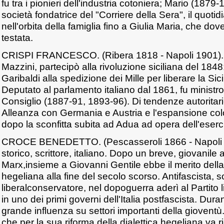
fu tra i pionieri dell'industria cotoniera; Mario (1879-
società fondatrice del "Corriere della Sera", il quoti
nell'orbita della famiglia fino a Giulia Maria, che dove
testata.
CRISPI FRANCESCO. (Ribera 1818 - Napoli 1901).
Mazzini, partecipò alla rivoluzione siciliana del 184
Garibaldi alla spedizione dei Mille per liberare la Sici
Deputato al parlamento italiano dal 1861, fu ministr
Consiglio (1887-91, 1893-96). Di tendenze autoritari
Alleanza con Germania e Austria e l'espansione colo
dopo la sconfitta subita ad Adua ad opera dell'eserc
CROCE BENEDETTO. (Pescasseroli 1866 - Napoli 1
storico, scrittore, italiano. Dopo un breve, giovanil
Marx,insieme a Giovanni Gentile ebbe il merito della 
hegeliana alla fine del secolo scorso. Antifascista,
liberalconservatore, nel dopoguerra aderì al Partito 
in uno dei primi governi dell'Italia postfascista. Dura
grande influenza su settori importanti della gioventù.
che per la sua riforma della dialettica hegeliana va ri