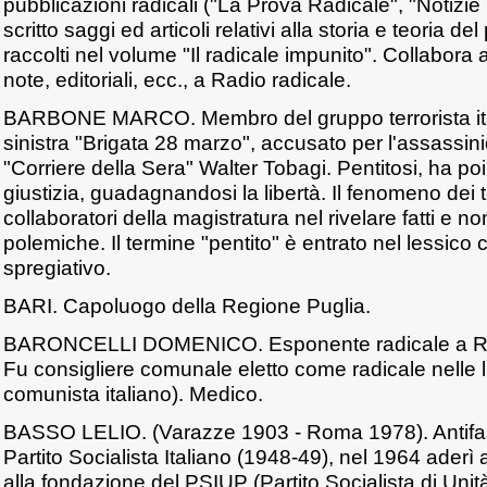
pubblicazioni radicali ("La Prova Radicale", "Notizie 
scritto saggi ed articoli relativi alla storia e teoria del 
raccolti nel volume "Il radicale impunito". Collabora a
note, editoriali, ecc., a Radio radicale.
BARBONE MARCO. Membro del gruppo terrorista ita
sinistra "Brigata 28 marzo", accusato per l'assassinio
"Corriere della Sera" Walter Tobagi. Pentitosi, ha poi
giustizia, guadagnandosi la libertà. Il fenomeno dei ter
collaboratori della magistratura nel rivelare fatti e n
polemiche. Il termine "pentito" è entrato nel lessic
spregiativo.
BARI. Capoluogo della Regione Puglia.
BARONCELLI DOMENICO. Esponente radicale a Rav
Fu consigliere comunale eletto come radicale nelle li
comunista italiano). Medico.
BASSO LELIO. (Varazze 1903 - Roma 1978). Antifasc
Partito Socialista Italiano (1948-49), nel 1964 aderì 
alla fondazione del PSIUP (Partito Socialista di Unità