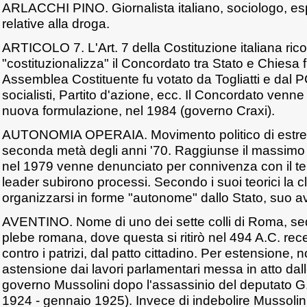
ARLACCHI PINO. Giornalista italiano, sociologo, esp
relative alla droga.
ARTICOLO 7. L'Art. 7 della Costituzione italiana ri
"costituzionalizza" il Concordato tra Stato e Chiesa f
Assemblea Costituente fu votato da Togliatti e dal P
socialisti, Partito d'azione, ecc. Il Concordato venne
nuova formulazione, nel 1984 (governo Craxi).
AUTONOMIA OPERAIA. Movimento politico di estrema 
seconda metà degli anni '70. Raggiunse il massimo d
nel 1979 venne denunciato per connivenza con il ter
leader subirono processi. Secondo i suoi teorici la
organizzarsi in forme "autonome" dallo Stato, suo av
AVENTINO. Nome di uno dei sette colli di Roma, sede
plebe romana, dove questa si ritirò nel 494 A.C. rec
contro i patrizi, dal patto cittadino. Per estensione, 
astensione dai lavori parlamentari messa in atto dall
governo Mussolini dopo l'assassinio del deputato G.
1924 - gennaio 1925). Invece di indebolire Mussolini