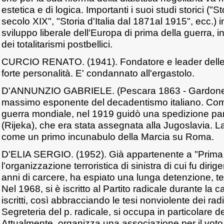
estetica e di logica. Importanti i suoi studi storici ("
secolo XIX", "Storia d'Italia dal 1871al 1915", ecc.) i
sviluppo liberale dell'Europa di prima della guerra, in
dei totalitarismi postbellici.
CURCIO RENATO. (1941). Fondatore e leader delle 
forte personalità. E' condannato all'ergastolo.
D'ANNUNZIO GABRIELE. (Pescara 1863 - Gardone 1
massimo esponente del decadentismo italiano. Com
guerra mondiale, nel 1919 guidò una spedizione par
(Rijeka), che era stata assegnata alla Jugoslavia. L
come un primo incunabulo della Marcia su Roma.
D'ELIA SERGIO. (1952). Già appartenente a "Prima 
l'organizzazione terroristica di sinistra di cui fu dir
anni di carcere, ha espiato una lunga detenzione, 
Nel 1968, si è iscritto al Partito radicale durante la 
iscritti, così abbracciando le tesi nonviolente dei rad
Segreteria del p. radicale, si occupa in particolare de
Attualmente, organizza una associazione per il voto a