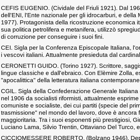
CEFIS EUGENIO. (Cividale del Friuli 1921). Dal 196
dell'ENI, l'Ente nazionale per gli idrocarburi, e dell
1977). Protagonista della ricostruzione economica ita
sua politica petrolifera e metanifera, utilizzò spregiud
di corruzione per conseguire i suoi fini.
CEI. Sigla per la Conferenza Episcopale Italiana, l'
i vescovi italiani. Attualmente presieduta dal cardinal
CERONETTI GUIDO. (Torino 1927). Scrittore, saggist
lingue classiche e dall'ebraico. Con Elèmire Zolla, e
"apocalittica" della letteratura italiana contemporane
CGIL. Sigla della Confederazione Generale Italiana
nel 1906 da socialisti riformisti, attualmente esprime
comuniste e socialiste, dei cui partiti (specie del prim
trasmissione" nel mondo del lavoro, dove è ancora 
maggioritaria. Tra i suoi esponenti più prestigiosi, Gi
Luciano Lama, Silvio Trentin, Ottaviano Del Turco, e
CICCIOMESSERE ROBERTO. (Bolzano 1946). Deput