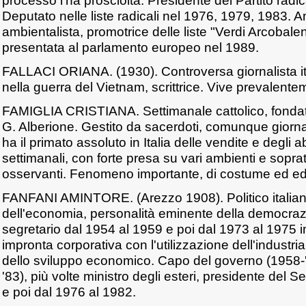
processo l'ha prosciolta. Presidente del Partito radi
Deputato nelle liste radicali nel 1976, 1979, 1983. A
ambientalista, promotrice delle liste "Verdi Arcobale
presentata al parlamento europeo nel 1989.
FALLACI ORIANA. (1930). Controversa giornalista it
nella guerra del Vietnam, scrittrice. Vive prevalent
FAMIGLIA CRISTIANA. Settimanale cattolico, fonda
G. Alberione. Gestito da sacerdoti, comunque giorna
ha il primato assoluto in Italia delle vendite e degli
settimanali, con forte presa su vari ambienti e sopratu
osservanti. Fenomeno importante, di costume ed edi
FANFANI AMINTORE. (Arezzo 1908). Politico italiano
dell'economia, personalità eminente della democrazia
segretario dal 1954 al 1959 e poi dal 1973 al 1975 
impronta corporativa con l'utilizzazione dell'industr
dello sviluppo economico. Capo del governo (1958-
'83), più volte ministro degli esteri, presidente del 
e poi dal 1976 al 1982.