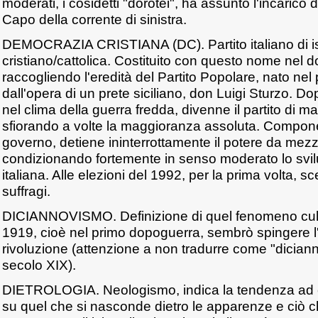
moderati, i cosidetti "dorotei", ha assunto l'incarico 
Capo della corrente di sinistra.
DEMOCRAZIA CRISTIANA (DC). Partito italiano di i
cristiano/cattolica. Costituito con questo nome nel 
raccogliendo l'eredità del Partito Popolare, nato ne
dall'opera di un prete siciliano, don Luigi Sturzo. Do
nel clima della guerra fredda, divenne il partito di m
sfiorando a volte la maggioranza assoluta. Compone
governo, detiene ininterrottamente il potere da mez
condizionando fortemente in senso moderato lo svil
italiana. Alle elezioni del 1992, per la prima volta, s
suffragi.
DICIANNOVISMO. Definizione di quel fenomeno cultu
1919, cioè nel primo dopoguerra, sembrò spingere l'I
rivoluzione (attenzione a non tradurre come "dician
secolo XIX).
DIETROLOGIA. Neologismo, indica la tendenza ad 
su quel che si nasconde dietro le apparenze e ciò che