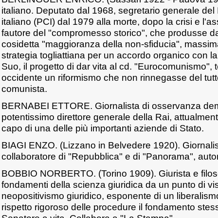
italiano. Deputato dal 1968, segretario generale del
italiano (PCI) dal 1979 alla morte, dopo la crisi e l'a
fautore del "compromesso storico", che produsse da
cosidetta "maggioranza della non-sfiducia", massima
strategia togliattiana per un accordo organico con l
Suo, il progetto di dar vita al cd. "Eurocomunismo", t
occidente un riformismo che non rinnegasse del tutt
comunista.
BERNABEI ETTORE. Giornalista di osservanza demo
potentissimo direttore generale della Rai, attualment
capo di una delle più importanti aziende di Stato.
BIAGI ENZO. (Lizzano in Belvedere 1920). Giornalist
collaboratore di "Repubblica" e di "Panorama", autore
BOBBIO NORBERTO. (Torino 1909). Giurista e filosof
fondamenti della scienza giuridica da un punto di vi
neopositivismo giuridico, esponente di un liberalism
rispetto rigoroso delle procedure il fondamento stesso