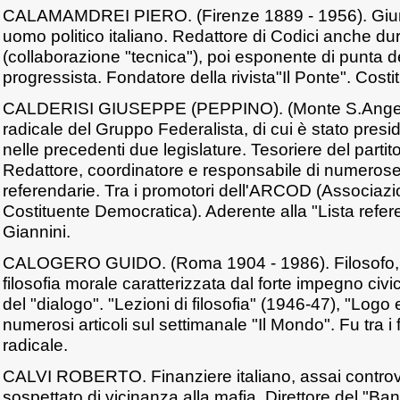
CALAMAMDREI PIERO. (Firenze 1889 - 1956). Giuris
uomo politico italiano. Redattore di Codici anche dur
(collaborazione "tecnica"), poi esponente di punta del
progressista. Fondatore della rivista"Il Ponte". Costit
CALDERISI GIUSEPPE (PEPPINO). (Monte S.Angel
radicale del Gruppo Federalista, di cui è stato pres
nelle precedenti due legislature. Tesoriere del parti
Redattore, coordinatore e responsabile di numero
referendarie. Tra i promotori dell'ARCOD (Associazi
Costituente Democratica). Aderente alla "Lista refer
Giannini.
CALOGERO GUIDO. (Roma 1904 - 1986). Filosofo, i
filosofia morale caratterizzata dal forte impegno civi
del "dialogo". "Lezioni di filosofia" (1946-47), "Logo
numerosi articoli sul settimanale "Il Mondo". Fu tra i 
radicale.
CALVI ROBERTO. Finanziere italiano, assai controv
sospettato di vicinanza alla mafia. Direttore del "B