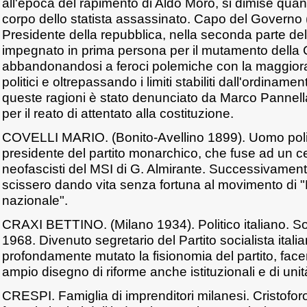
all'epoca del rapimento di Aldo Moro, si dimise qua
corpo dello statista assassinato. Capo del Govern
Presidente della repubblica, nella seconda parte de
impegnato in prima persona per il mutamento della C
abbandonandosi a feroci polemiche con la maggior
politici e oltrepassando i limiti stabiliti dall'ordiname
queste ragioni è stato denunciato da Marco Pannella
per il reato di attentato alla costituzione.
COVELLI MARIO. (Bonito-Avellino 1899). Uomo politi
presidente del partito monarchico, che fuse ad un 
neofascisti del MSI di G. Almirante. Successivamente,
scissero dando vita senza fortuna al movimento di
nazionale".
CRAXI BETTINO. (Milano 1934). Politico italiano. Soc
1968. Divenuto segretario del Partito socialista itali
profondamente mutato la fisionomia del partito, face
ampio disegno di riforme anche istituzionali e di unità
CRESPI. Famiglia di imprenditori milanesi. Cristof