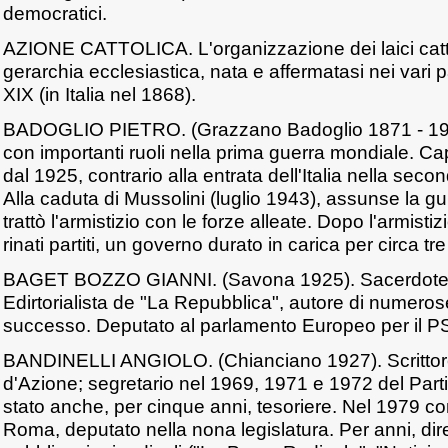
democratici.
AZIONE CATTOLICA. L'organizzazione dei laici cattol
gerarchia ecclesiastica, nata e affermatasi nei vari 
XIX (in Italia nel 1868).
BADOGLIO PIETRO. (Grazzano Badoglio 1871 - 1956
con importanti ruoli nella prima guerra mondiale. Ca
dal 1925, contrario alla entrata dell'Italia nella sec
Alla caduta di Mussolini (luglio 1943), assunse la g
trattò l'armistizio con le forze alleate. Dopo l'armist
rinati partiti, un governo durato in carica per circa tr
BAGET BOZZO GIANNI. (Savona 1925). Sacerdote, po
Edirtorialista de "La Repubblica", autore di numeros
successo. Deputato al parlamento Europeo per il PS
BANDINELLI ANGIOLO. (Chianciano 1927). Scrittore. G
d'Azione; segretario nel 1969, 1971 e 1972 del Partit
stato anche, per cinque anni, tesoriere. Nel 1979 c
Roma, deputato nella nona legislatura. Per anni, dire