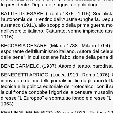
fu presidente. Deputato, saggista e politologo.
BATTISTI CESARE. (Trento 1875 - 1916). Socialista,
l'autonomia del Trentino dall'Austria-Ungheria. Dep
austriaco (1911), allo scoppio della prima guerra mo
nell'esercito italiano. Catturato, venne impiccato assi
1916).
BECCARIA CESARE. (Milano 1738 - Milano 1794). S
esponente dell'Illuminismo italiano. Autore del celebr
delle pene", in cui sostiene l'abolizione della pena di
BENE CARMELO. (1937). Attore di teatro, parodista,
BENEDETTI ARRIGO. (Lucca 1910 - Roma 1976). Gio
innovatore dei modelli giornalistici fin dagli anni del
tecnica e la politica editoriale del "rotocalco" con il
la cui fronda conobbe i rigori della censura mussol
diresse "L'Europeo" e sopratutto fondò e diresse "L
1963).
BERLINGUER ENRICO. (Sassari 1922 - Padova 198