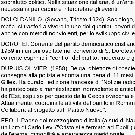
sopratutto politici. Nella situazione italiana, è un'arte
necessaria per capire e interpretare gli eventi.
DOLCI DANILO. (Sesana, Trieste 1924). Sociologo, i
mafia, si trasferì a vivere in uno dei quartieri poveri
anche con metodi nonviolenti, per lo svilkuppo civile
DOROTEI. Corrente del partito democratico cristiano 
1959 in riunioni ospitate nel convento di S. Dorotea 
corrente esprime il "centro" del partito, moderato e 
DUPUIS OLIVIER. (1958). Belga, obiettore di coscien
consegna alla polizia e sconta una pena di 11 mesi 
Gilles. Ha curato l'edizione francese di "Notizie radi
ha partecipato a manifestazioni nonviolente e antitota
dell'Est, espulso per questo dalla Cecoslovacchia e
Attualmente, coordina le attività del partito in Roma
Collabora al progetto sul "Partito Nuovo".
EBOLI. Paese del mezzogiorno d'Italia (a sud di Nap
un libro di Carlo Levi ("Cristo si è fermato ad Eboli"
dell'eterna immobilità e arretratezza meridionale.