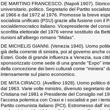
DE MARTINO FRANCESCO. (Napoli 1907). Storico de
universitario, politico. Segretario del Partito socialis
al 1966 e dal 1972 al 1976. Promosse la breve esper
socialista unificato (PSU) grazie alla fusione con il P
socialdemocratico italiano. Vicepresidente del consi
sconfitta elettorale del 1976 venne sostituito da Betti
riunioni all'albergo romano "Midas".
DE MICHELIS GIANNI. (Venezia 1940). Uomo politico 
già della corrente di sinistra, poi al governo anche 
Esteri. Gode di grande influenza a Venezia, sua citt
sponsorizzato come sede di una grande "Expo" int
della concezione dei beni culturali come "miniera" d
intensamente sul piano economico.
DE MITA CIRIACO. (Avellino 1928). Uomo politico d
dal 1963. Varie volte ministro, divenuto segretario 
Cristiana nel 1981 e Presidente del Consiglio nel 19
l'accesa polemica con Craxi e i socialisti e per i tenta
Partito comunista italiano (PCI). Estromesso dall' in