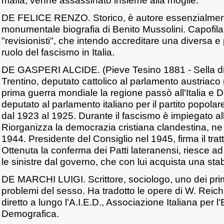
mafia, venne assassinato insieme alla moglie.
DE FELICE RENZO. Storico, è autore essenzialmen
monumentale biografia di Benito Mussolini. Capofila 
"revisionisti", che intendo accreditare una diversa e 
ruolo del fascismo in Italia.
DE GASPERI ALCIDE. (Pieve Tesino 1881 - Sella d
Trentino, deputato cattolico al parlamento austriaco
prima guerra mondiale la regione passò all'Italia e 
deputato al parlamento italiano per il partito popolare
dal 1923 al 1925. Durante il fascismo è impiegato al
Riorganizza la democrazia cristiana clandestina, ne 
1944. Presidente del Consiglio nel 1945, firma il trat
Ottenuta la conferma dei Patti lateranensi, riesce 
le sinistre dal governo, che con lui acquista una stab
DE MARCHI LUIGI. Scrittore, sociologo, uno dei primi 
problemi del sesso. Ha tradotto le opere di W. Reich
diretto a lungo l'A.I.E.D., Associazione Italiana per 
Demografica.