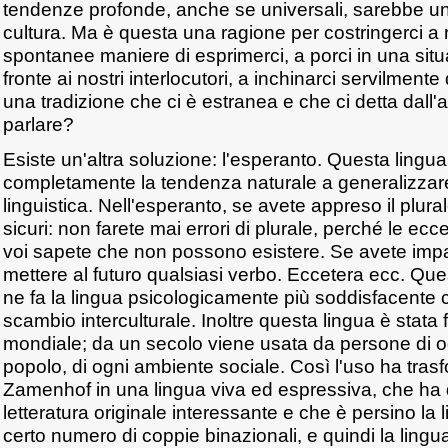
tendenze profonde, anche se universali, sarebbe un
cultura. Ma è questa una ragione per costringerci a 
spontanee maniere di esprimerci, a porci in una situaz
fronte ai nostri interlocutori, a inchinarci servilmente 
una tradizione che ci è estranea e che ci detta dal
parlare?
Esiste un'altra soluzione: l'esperanto. Questa lingua
completamente la tendenza naturale a generalizzare
linguistica. Nell'esperanto, se avete appreso il plur
sicuri: non farete mai errori di plurale, perché le ec
voi sapete che non possono esistere. Se avete impara
mettere al futuro qualsiasi verbo. Eccetera ecc. Ques
ne fa la lingua psicologicamente più soddisfacente c
scambio interculturale. Inoltre questa lingua è stata 
mondiale; da un secolo viene usata da persone di og
popolo, di ogni ambiente sociale. Così l'uso ha trasf
Zamenhof in una lingua viva ed espressiva, che ha 
letteratura originale interessante e che è persino la l
certo numero di coppie binazionali, e quindi la lingu