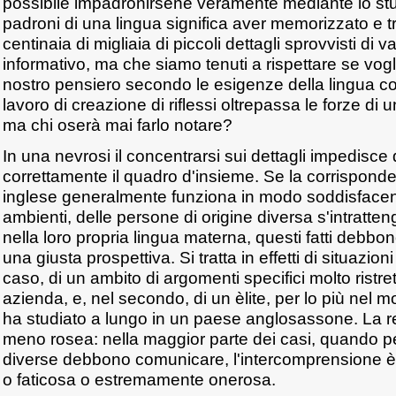
possibile impadronirsene veramente mediante lo stu
padroni di una lingua significa aver memorizzato e tr
centinaia di migliaia di piccoli dettagli sprovvisti di
informativo, ma che siamo tenuti a rispettare se vogl
nostro pensiero secondo le esigenze della lingua c
lavoro di creazione di riflessi oltrepassa le forze d
ma chi oserà mai farlo notare?
In una nevrosi il concentrarsi sui dettagli impedisce
correttamente il quadro d'insieme. Se la corrispon
inglese generalmente funziona in modo soddisfacente
ambienti, delle persone di origine diversa s'intratt
nella loro propria lingua materna, questi fatti debbon
una giusta prospettiva. Si tratta in effetti di situazio
caso, di un ambito di argomenti specifici molto ristret
azienda, e, nel secondo, di un èlite, per lo più nel m
ha studiato a lungo in un paese anglosassone. La r
meno rosea: nella maggior parte dei casi, quando p
diverse debbono comunicare, l'intercomprensione è
o faticosa o estremamente onerosa.