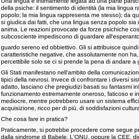
Una lingua è intimamente legata ad una parte partic
della psiche: il sentimento di identità (la mia lingua 
popolo; la mia lingua rappresenta me stesso); da qui
si giudica dai fatti, che una lingua senza popolo si
anima. Le reazioni provocate da forze psichiche così
subcosciente impediscono di guardare all'esperant
guardo sereno ed obbiettivo. Gli si attribuisce quindi 
caratteristiche negative, che assolutamente non ha
percettibile solo se ci si prende la pena di andare a
Gli Stati manifestano nell'ambito della comunicazione 
tipici della nevrosi. Invece di confrontare i diversi sis
adatto, lasciano che pregiudizi basati su fantasmi in
funzionamento estremamente oneroso, faticoso e in 
mediocre, mentre potrebbero usare un sistema efficie
acquisizione, ricco per di più, di soddisfazioni cultur
Che cosa fare in pratica?
Praticamente, si potrebbe procedere come segue pe
dalla sindrome di Babele. L'ONU, oppure la CEE, d