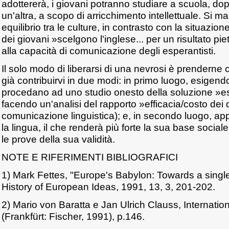
adottererà, i giovani potranno studiare a scuola, do
un'altra, a scopo di arricchimento intellettuale. Si 
equilibrio tra le culture, in contrasto con la situazion
dei giovani »scelgono l'inglese... per un risultato pie
alla capacità di comunicazione degli esperantisti.
Il solo modo di liberarsi di una nevrosi è prendern
già contribuirvi in due modi: in primo luogo, esigend
procedano ad uno studio onesto della soluzione »e
facendo un'analisi del rapporto »efficacia/costo dei d
comunicazione linguistica); e, in secondo luogo, a
la lingua, il che renderà più forte la sua base social
le prove della sua validità.
NOTE E RIFERIMENTI BIBLIOGRAFICI
1) Mark Fettes, "Europe's Babylon: Towards a sing
History of European Ideas, 1991, 13, 3, 201-202.
2) Mario von Baratta e Jan Ulrich Clauss, Internati
(Frankfürt: Fischer, 1991), p.146.