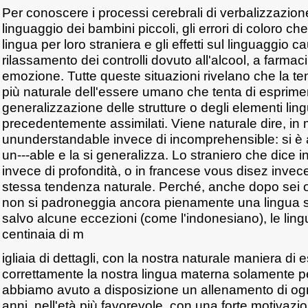
Per conoscere i processi cerebrali di verbalizzazione
linguaggio dei bambini piccoli, gli errori di coloro c
lingua per loro straniera e gli effetti sul linguaggio c
rilassamento dei controlli dovuto all'alcool, a farmaci
emozione. Tutte queste situazioni rivelano che la t
più naturale dell'essere umano che tenta di esprimer
generalizzazione delle strutture o degli elementi lingu
precedentemente assimilati. Viene naturale dire, in 
ununderstandable invece di incomprehensible: si è as
un---able e la si generalizza. Lo straniero che dice i
invece di profondità, o in francese vous disez invec
stessa tendenza naturale. Perché, anche dopo sei o 
non si padroneggia ancora pienamente una lingua s
salvo alcune eccezioni (come l'indonesiano), le ling
centinaia di m
igliaia di dettagli, con la nostra naturale maniera di 
correttamente la nostra lingua materna solamente p
abbiamo avuto a disposizione un allenamento di ogni
anni, nell'età più favorevole, con una forte motivazi