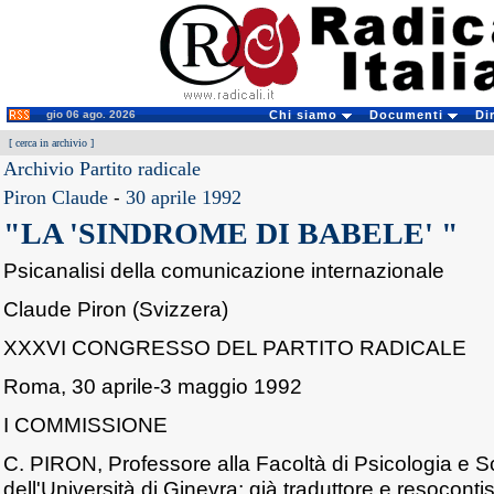
gio 06 ago. 2026
Chi siamo
Documenti
Di
[
cerca in archivio
]
Archivio Partito radicale
Piron Claude
-
30 aprile 1992
"LA 'SINDROME DI BABELE' "
Psicanalisi della comunicazione internazionale
Claude Piron (Svizzera)
XXXVI CONGRESSO DEL PARTITO RADICALE
Roma, 30 aprile-3 maggio 1992
I COMMISSIONE
C. PIRON, Professore alla Facoltà di Psicologia e 
dell'Università di Ginevra; già traduttore e resoconti