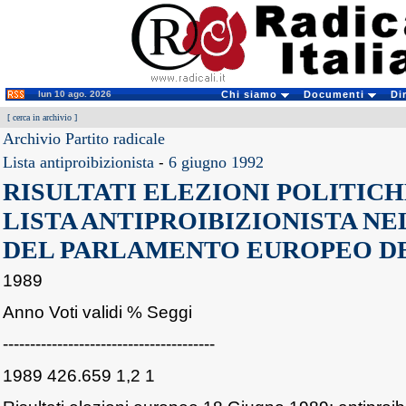
lun 10 ago. 2026
Chi siamo
Documenti
Di
[
cerca in archivio
]
Archivio Partito radicale
Lista antiproibizionista
-
6 giugno 1992
RISULTATI ELEZIONI POLITIC
LISTA ANTIPROIBIZIONISTA NE
DEL PARLAMENTO EUROPEO D
1989
Anno Voti validi % Seggi
---------------------------------------
1989 426.659 1,2 1