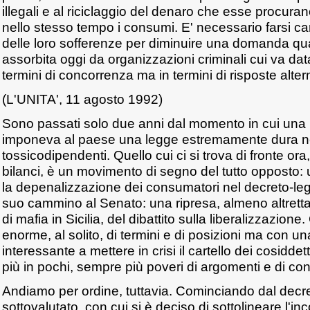
illegali e al riciclaggio del denaro che esse procur
nello stesso tempo i consumi. E' necessario farsi ca
delle loro sofferenze per diminuire una domanda qu
assorbita oggi da organizzazioni criminali cui va dat
termini di concorrenza ma in termini di risposte alter
(L'UNITA', 11 agosto 1992)
Sono passati solo due anni dal momento in cui un
imponeva al paese una legge estremamente dura nei
tossicodipendenti. Quello cui ci si trova di fronte or
bilanci, è un movimento di segno del tutto opposto: 
la depenalizzazione dei consumatori nel decreto-legg
suo cammino al Senato: una ripresa, almeno altrettan
di mafia in Sicilia, del dibattito sulla liberalizzazio
enorme, al solito, di termini e di posizioni ma con 
interessante a mettere in crisi il cartello dei cosiddet
più in pochi, sempre più poveri di argomenti e di co
Andiamo per ordine, tuttavia. Cominciando dal decret
sottovalutato, con cui si è deciso di sottolineare l'inc