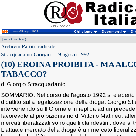
mer 05 ago. 2026
Chi siamo
Documenti
Di
[
cerca in archivio
]
Archivio Partito radicale
Stracquadanio Giorgio
-
19 agosto 1992
(10) EROINA PROIBITA - MA AL
TABACCO?
di Giorgio Stracquadanio
SOMMARIO: Nel corso dell'agosto 1992 si è aperto
dibattito sulla legalizzazione della droga. Giorgio S
intervenendo su Il Giornale in replica ad un precede
favorevole al proibizionismo di Vittorio Mathieu, affe
mercati liberalizzati sono quelli clandestini, dove si t
L'attuale mercato della droga è un mercato liberaliz