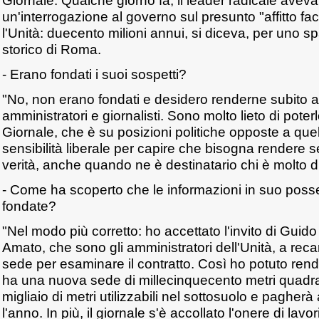
Giornale. Qualche giorno fa, il leader radicale aveva 
un'interrogazione al governo sul presunto "affitto faci
l'Unità: duecento milioni annui, si diceva, per uno 
storico di Roma.
- Erano fondati i suoi sospetti?
"No, non erano fondati e desidero renderne subito att
amministratori e giornalisti. Sono molto lieto di poterl
Giornale, che è su posizioni politiche opposte a quel
sensibilità liberale per capire che bisogna rendere
verità, anche quando ne è destinatario chi è molto d
- Come ha scoperto che le informazioni in suo pos
fondate?
"Nel modo più corretto: ho accettato l'invito di Guido 
Amato, che sono gli amministratori dell'Unità, a reca
sede per esaminare il contratto. Così ho potuto rend
ha una nuova sede di millecinquecento metri quadrati
migliaio di metri utilizzabili nel sottosuolo e pagherà 
l'anno. In più, il giornale s'è accollato l'onere di lavor