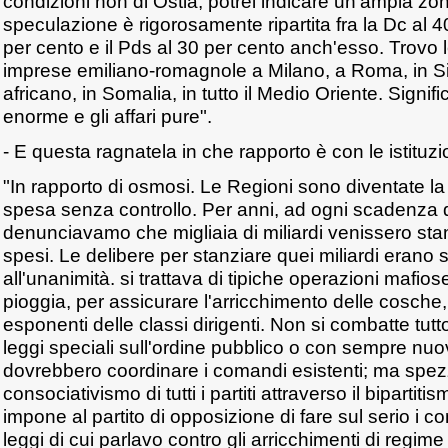
condizioni non di Ostia, potrei indicare un'ampia zo
speculazione è rigorosamente ripartita fra la Dc al 40
per cento e il Pds al 30 per cento anch'esso. Trovo l
imprese emiliano-romagnole a Milano, a Roma, in Sic
africano, in Somalia, in tutto il Medio Oriente. Signif
enorme e gli affari pure".
- E questa ragnatela in che rapporto è con le istituzi
"In rapporto di osmosi. Le Regioni sono diventate l
spesa senza controllo. Per anni, ad ogni scadenza di 
denunciavamo che migliaia di miliardi venissero stan
spesi. Le delibere per stanziare quei miliardi eran
all'unanimità. si trattava di tipiche operazioni mafios
pioggia, per assicurare l'arricchimento delle cosche, de
esponenti delle classi dirigenti. Non si combatte tut
leggi speciali sull'ordine pubblico o con sempre n
dovrebbero coordinare i comandi esistenti; ma spez
consociativismo di tutti i partiti attraverso il bipartiti
impone al partito di opposizione di fare sul serio i con
leggi di cui parlavo contro gli arricchimenti di regime