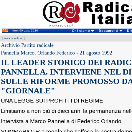
dom 09 ago. 2026
Chi siamo
Documenti
Di
[
cerca in archivio
]
Archivio Partito radicale
Pannella Marco, Orlando Federico
-
21 agosto 1992
IL LEADER STORICO DEI RADI
PANNELLA, INTERVIENE NEL D
SULLE RIFORME PROMOSSO D
"GIORNALE"
UNA LEGGE SUI PROFITTI DI REGIME
Limitiamo a non più di dieci anni la permanenza nel
Intervista a Marco Pannella di Federico Orlando
SOMMARIO: E'la regola che soffoca la nostra demo