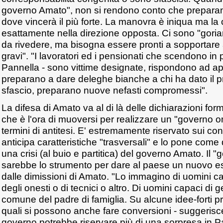
governo Amato", non si rendono conto che preparano 
dove vincerà il più forte. La manovra è iniqua ma la 
esattamente nella direzione opposta. Ci sono "gori
da rivedere, ma bisogna essere pronti a sopportare a
gravi". "I lavoratori ed i pensionati che scendono in 
Pannella - sono vittime designate, rispondono ad appe
preparano a dare deleghe bianche a chi ha dato il pr
sfascio, preparano nuove nefasti compromessi".
La difesa di Amato va al di là delle dichiarazioni fo
che è l'ora di muoversi per realizzare un "governo 
termini di antitesi. E' estremamente riservato sui co
anticipa caratteristiche "trasversali" e lo pone come
una crisi (al buio e partitica) del governo Amato. Il
sarebbe lo strumento per dare al paese un nuovo es
dalle dimissioni di Amato. "Lo immagino di uomini c
degli onesti o di tecnici o altro. Di uomini capaci di 
comune del padre di famiglia. Su alcune idee-forti 
quali si possono anche fare conversioni - suggerisce
governo potrebbe riservare più di una sorpresa in 