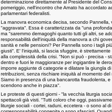
determinazione direttamente al Presidente del Cons
pomeriggio, nell'incontro che Amato ha accordato a
parlamentari federalisti.
La manovra economica decisa, secondo Pannella, va
"aggravata". Essa è caratterizzata da "una profonda,
ma "saremmo demagoghi quanto tutti gli altri, se ad
responsabilità dell'iniquità della manovra a chi govern
sanità e nelle pensioni? Per Pannella sono i tagli p
giusti". E' l'iniquità, si lascia sfuggire, è strettamente
alla complessità della crisi. "Non si può - precisa - s
dentro e fuori le maggioranze per ingigantire le der
imporre aggiunte di categorie e dilatare la giungla di
retribuzioni, senza rischiare iniquità al momento del
Siamo in presenza di una bancarotta fraudolenta, e i
scendono anche in piazza".
Le proteste di questi giorni - "la vecchia liturgia soc
spettacoli già visti. "Tutti coloro che oggi, passivam
liturgie sociali - cortei, raduni, eccetera - o sono al di
corresponsabilità congenita o sono sfascisti. Quando