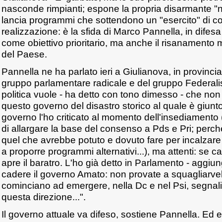
nasconde rimpianti; espone la propria disarmante "nu
lancia programmi che sottendono un "esercito" di co
realizzazione: è la sfida di Marco Pannella, in dife
come obiettivo prioritario, ma anche il risanament
del Paese.
Pannella ne ha parlato ieri a Giulianova, in provinc
gruppo parlamentare radicale e del gruppo Federal
politica vuole - ha detto con tono dimesso - che non 
questo governo del disastro storico al quale è giunto
governo l'ho criticato al momento dell'insediamento
di allargare la base del consenso a Pds e Pri; perch
quel che avrebbe potuto e dovuto fare per incalzare ed 
a proporre programmi alternativi...), ma attenti: se 
apre il baratro. L'ho già detto in Parlamento - aggiun
cadere il governo Amato: non provate a squagliarvel
cominciano ad emergere, nella Dc e nel Psi, segnal
questa direzione...".
Il governo attuale va difeso, sostiene Pannella. Ed