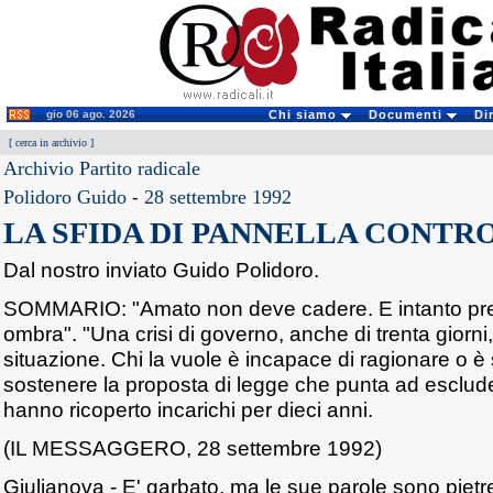
gio 06 ago. 2026
Chi siamo
Documenti
Di
[
cerca in archivio
]
Archivio Partito radicale
Polidoro Guido
-
28 settembre 1992
LA SFIDA DI PANNELLA CONTRO
Dal nostro inviato Guido Polidoro.
SOMMARIO: "Amato non deve cadere. E intanto pr
ombra". "Una crisi di governo, anche di trenta giorn
situazione. Chi la vuole è incapace di ragionare o è s
sostenere la proposta di legge che punta ad esclud
hanno ricoperto incarichi per dieci anni.
(IL MESSAGGERO, 28 settembre 1992)
Giulianova - E' garbato, ma le sue parole sono pietr