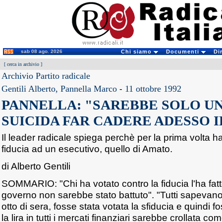
sab 08 ago. 2026
Chi siamo
Documenti
Di
[
cerca in archivio
]
Archivio Partito radicale
Gentili Alberto, Pannella Marco
-
11 ottobre 1992
PANNELLA: "SAREBBE SOLO U
SUICIDA FAR CADERE ADESSO 
Il leader radicale spiega perchè per la prima volta ha
fiducia ad un esecutivo, quello di Amato.
di Alberto Gentili
SOMMARIO: "Chi ha votato contro la fiducia l'ha fat
governo non sarebbe stato battuto". "Tutti sapevano
otto di sera, fosse stata votata la sfiducia e quindi fo
la lira in tutti i mercati finanziari sarebbe crollata 