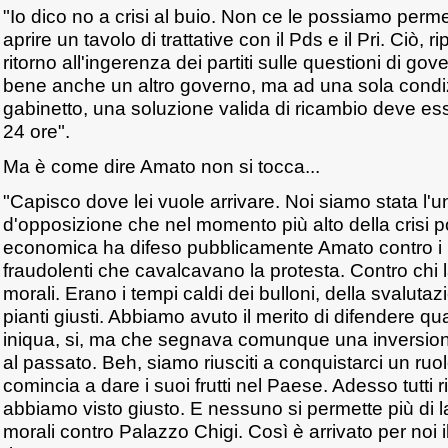
"Io dico no a crisi al buio. Non ce le possiamo perm
aprire un tavolo di trattative con il Pds e il Pri. Ciò, r
ritorno all'ingerenza dei partiti sulle questioni di g
bene anche un altro governo, ma ad una sola condi
gabinetto, una soluzione valida di ricambio deve ess
24 ore".
Ma è come dire Amato non si tocca...
"Capisco dove lei vuole arrivare. Noi siamo stata l'u
d'opposizione che nel momento più alto della crisi po
economica ha difeso pubblicamente Amato contro i b
fraudolenti che cavalcavano la protesta. Contro chi
morali. Erano i tempi caldi dei bulloni, della svalutazi
pianti giusti. Abbiamo avuto il merito di difendere q
iniqua, si, ma che segnava comunque una inversion
al passato. Beh, siamo riusciti a conquistarci un ruol
comincia a dare i suoi frutti nel Paese. Adesso tutti
abbiamo visto giusto. E nessuno si permette più di l
morali contro Palazzo Chigi. Così è arrivato per noi 