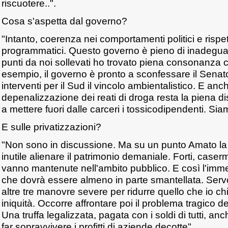
riscuotere..".
Cosa s'aspetta dal governo?
"Intanto, coerenza nei comportamenti politici e rispe
programmatici. Questo governo è pieno di inadegua
punti da noi sollevati ho trovato piena consonanza 
esempio, il governo è pronto a sconfessare il Senato
interventi per il Sud il vincolo ambientalistico. E anc
depenalizzazione dei reati di droga resta la piena di
a mettere fuori dalle carceri i tossicodipendenti. Siam
E sulle privatizzazioni?
"Non sono in discussione. Ma su un punto Amato l
inutile alienare il patrimonio demaniale. Forti, case
vanno mantenute nell'ambito pubblico. E così l'imme
che dovrà essere almeno in parte smantellata. Ser
altre tre manovre severe per ridurre quello che io ch
iniquità. Occorre affrontare poi il problema tragico d
Una truffa legalizzata, pagata con i soldi di tutti, an
far sopravvivere i profitti di aziende decotte".