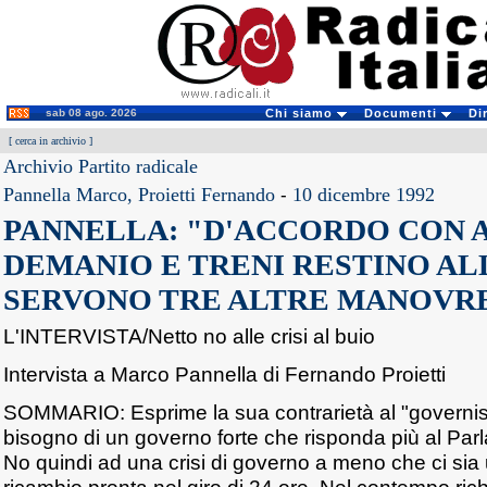
sab 08 ago. 2026
Chi siamo
Documenti
Di
[
cerca in archivio
]
Archivio Partito radicale
Pannella Marco, Proietti Fernando
-
10 dicembre 1992
PANNELLA: "D'ACCORDO CON 
DEMANIO E TRENI RESTINO AL
SERVONO TRE ALTRE MANOVRE
L'INTERVISTA/Netto no alle crisi al buio
Intervista a Marco Pannella di Fernando Proietti
SOMMARIO: Esprime la sua contrarietà al "governi
bisogno di un governo forte che risponda più al Parla
No quindi ad una crisi di governo a meno che ci sia 