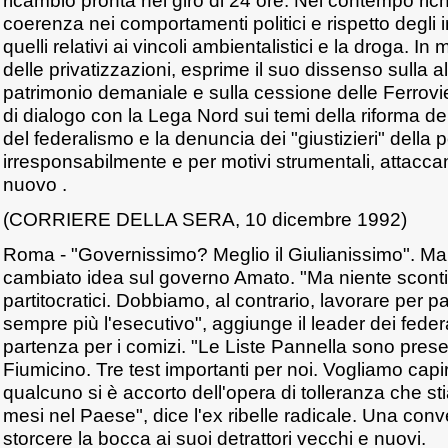
ricambio pronta nel giro di 24 ore. Nel contempo ri
coerenza nei comportamenti politici e rispetto degli
quelli relativi ai vincoli ambientalistici e la droga. In
delle privatizzazioni, esprime il suo dissenso sulla a
patrimonio demaniale e sulla cessione delle Ferrovie
di dialogo con la Lega Nord sui temi della riforma de
del federalismo e la denuncia dei "giustizieri" della p
irresponsabilmente e per motivi strumentali, attaccan
nuovo .
(CORRIERE DELLA SERA, 10 dicembre 1992)
Roma - "Governissimo? Meglio il Giulianissimo". M
cambiato idea sul governo Amato. "Ma niente sconti
partitocratici. Dobbiamo, al contrario, lavorare per 
sempre più l'esecutivo", aggiunge il leader dei federa
partenza per i comizi. "Le Liste Pannella sono pres
Fiumicino. Tre test importanti per noi. Vogliamo capi
qualcuno si è accorto dell'opera di tolleranza che 
mesi nel Paese", dice l'ex ribelle radicale. Una conv
storcere la bocca ai suoi detrattori vecchi e nuovi.