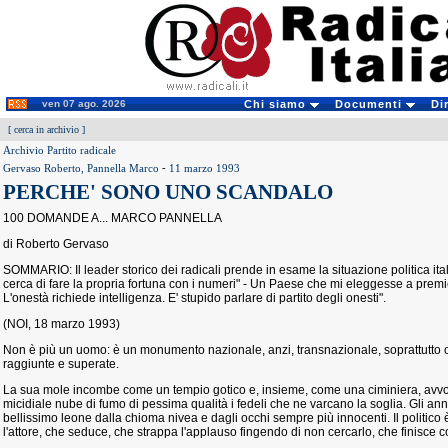
ven 07 ago. 2026
Chi siamo
Documenti
Di
[
cerca in archivio
]
Archivio Partito radicale
Gervaso Roberto, Pannella Marco
-
11 marzo 1993
PERCHE' SONO UNO SCANDALO
100 DOMANDE A... MARCO PANNELLA
di Roberto Gervaso
SOMMARIO: Il leader storico dei radicali prende in esame la situazione politica ital
cerca di fare la propria fortuna con i numeri" - Un Paese che mi eleggesse a premie
L'onestà richiede intelligenza. E' stupido parlare di partito degli onesti".
(NOI, 18 marzo 1993)
Non è più un uomo: è un monumento nazionale, anzi, transnazionale, soprattutto or
raggiunte e superate.
La sua mole incombe come un tempio gotico e, insieme, come una ciminiera, avv
micidiale nube di fumo di pessima qualità i fedeli che ne varcano la soglia. Gli an
bellissimo leone dalla chioma nivea e dagli occhi sempre più innocenti. Il politic
l'attore, che seduce, che strappa l'applauso fingendo di non cercarlo, che finisce c