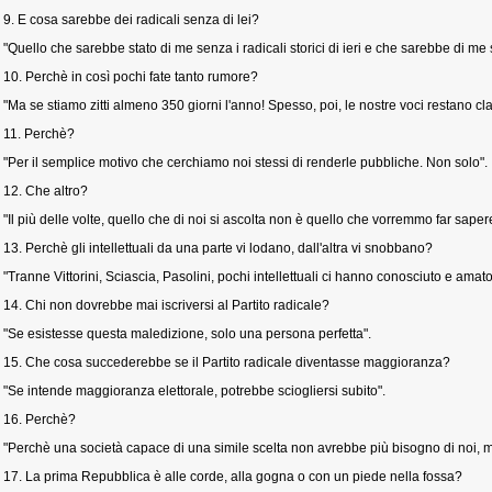
9. E cosa sarebbe dei radicali senza di lei?
"Quello che sarebbe stato di me senza i radicali storici di ieri e che sarebbe di me
10. Perchè in così pochi fate tanto rumore?
"Ma se stiamo zitti almeno 350 giorni l'anno! Spesso, poi, le nostre voci restano cla
11. Perchè?
"Per il semplice motivo che cerchiamo noi stessi di renderle pubbliche. Non solo".
12. Che altro?
"Il più delle volte, quello che di noi si ascolta non è quello che vorremmo far saper
13. Perchè gli intellettuali da una parte vi lodano, dall'altra vi snobbano?
"Tranne Vittorini, Sciascia, Pasolini, pochi intellettuali ci hanno conosciuto e amato
14. Chi non dovrebbe mai iscriversi al Partito radicale?
"Se esistesse questa maledizione, solo una persona perfetta".
15. Che cosa succederebbe se il Partito radicale diventasse maggioranza?
"Se intende maggioranza elettorale, potrebbe sciogliersi subito".
16. Perchè?
"Perchè una società capace di una simile scelta non avrebbe più bisogno di noi, ma 
17. La prima Repubblica è alle corde, alla gogna o con un piede nella fossa?