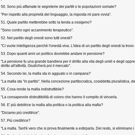
50. Sono più affamate le segreterie dei partiti o le popolazioni somale?
"Per rispetto alla proprietà del linguaggio, la risposta mi pare ovvia".
51. Quale partito metterebbe sotto la tenda a ossigeno?
"Sono contro ogni accanimento terapeutico".
52. Nel partito degli onesti sono tutti onesti?
"Ci vuole intelligenza perchè l'onestà viva. L'idea di un partito degli onesti la trovo
53. Dopo quanti anni un politico dovrebbe andare in pensione?
"La pensione fu una grande bandiera per il diritto alla vita degli umili e degli oppress
diritto all'attività. Giudicherà poi il mercato".
54. Secondo lei, la mafia sta in agguato o in campana?
"La mafia sta "in partito". Nella concezione partitocratica, cosiddetta pluralistica, de
55. Cosa rende la mafia indistruttibile?
"La consapevole distruttibilità di coloro che hanno il compito di vincerla.
56. E' più debitrice la mafia alla politica o la politica alla mafia?
"Diciamo più creditrice".
57. Più creditrice?
"La mafia. Tant'è vero che si prova finalmente a estirparla. Del resto, si eliminano i c