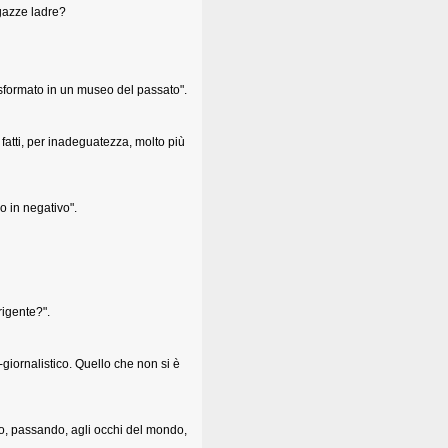
 gazze ladre?
asformato in un museo del passato".
i fatti, per inadeguatezza, molto più
o in negativo".
rigente?".
o-giornalistico. Quello che non si è
o, passando, agli occhi del mondo,