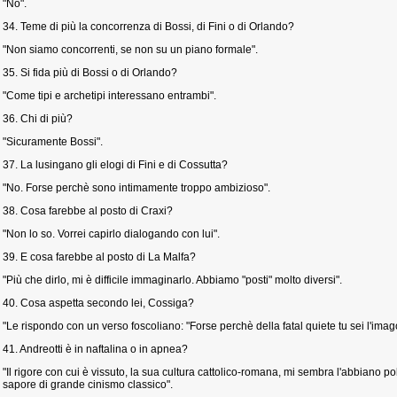
"No".
34. Teme di più la concorrenza di Bossi, di Fini o di Orlando?
"Non siamo concorrenti, se non su un piano formale".
35. Si fida più di Bossi o di Orlando?
"Come tipi e archetipi interessano entrambi".
36. Chi di più?
"Sicuramente Bossi".
37. La lusingano gli elogi di Fini e di Cossutta?
"No. Forse perchè sono intimamente troppo ambizioso".
38. Cosa farebbe al posto di Craxi?
"Non lo so. Vorrei capirlo dialogando con lui".
39. E cosa farebbe al posto di La Malfa?
"Più che dirlo, mi è difficile immaginarlo. Abbiamo "posti" molto diversi".
40. Cosa aspetta secondo lei, Cossiga?
"Le rispondo con un verso foscoliano: "Forse perchè della fatal quiete tu sei l'imago
41. Andreotti è in naftalina o in apnea?
"Il rigore con cui è vissuto, la sua cultura cattolico-romana, mi sembra l'abbiano po
sapore di grande cinismo classico".