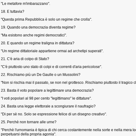
"Le metafore m'imbarazzano".
18. E tuttavia?
"Questa prima Repubblica è solo un regime che crolla".
19. Quando una democrazia diventa regime?
"Ma esistono anche regimi democratici".
20. E quando un regime traligna in dittatura?
"Un regime dittatoriale appartiene ormai ad archetipi superati".
21. C'è aria di colpo di Stato?
"C'è piuttosto uno stato di colpi e di correnti d'aria pericolose".
22. Rischiamo più un De Gaulle o un Mussolini?
"Non si rischia mai il passato, se non nel grottesco. Rischiamo piuttosto il tragico 
23. Basta il voto popolare a legittimare una democrazia?
"I voti popolari al 98 per cento "legittimano" le dittature".
24. Basta una legge elettorale a scongiurare il naufragio?
"Di per sè no. Solo se espressione felice di un disegno creativo".
25. Perchè non tornare alle urne?
"Perchè l'urnomania è tipica di chi cerca costantemente nella sorte e nella mera log
perpetuarsi della propria agonia".