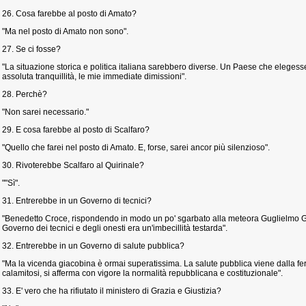
26. Cosa farebbe al posto di Amato?
"Ma nel posto di Amato non sono".
27. Se ci fosse?
"La situazione storica e politica italiana sarebbero diverse. Un Paese che eleges
assoluta tranquillità, le mie immediate dimissioni".
28. Perchè?
"Non sarei necessario."
29. E cosa farebbe al posto di Scalfaro?
"Quello che farei nel posto di Amato. E, forse, sarei ancor più silenzioso".
30. Rivoterebbe Scalfaro al Quirinale?
""Sì".
31. Entrerebbe in un Governo di tecnici?
"Benedetto Croce, rispondendo in modo un po' sgarbato alla meteora Guglielmo Gia
Governo dei tecnici e degli onesti era un'imbecillità testarda".
32. Entrerebbe in un Governo di salute pubblica?
"Ma la vicenda giacobina è ormai superatissima. La salute pubblica viene dalla f
calamitosi, si afferma con vigore la normalità repubblicana e costituzionale".
33. E' vero che ha rifiutato il ministero di Grazia e Giustizia?