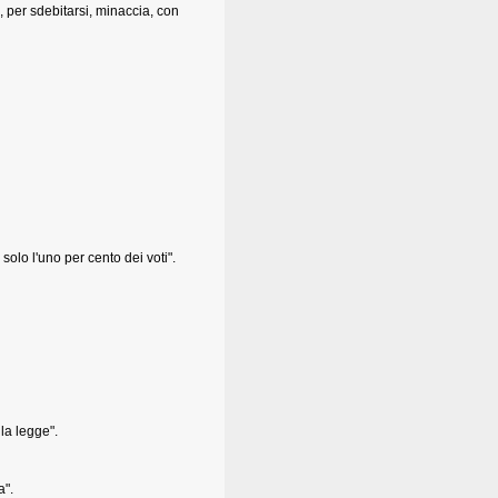
e, per sdebitarsi, minaccia, con
olo l'uno per cento dei voti".
la legge".
a".