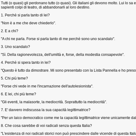
Tutti (o quasi) gli perdonano tutto (o quasi). Gli italiani gli devono molto. Lui lo sa 
sapienti colpi di teatro, di abbandonarli al loro destino.
1. Perchè si parla tanto di lei?
"Non è a me che deve chiederlo".
2. E a chi?
"A chi ne parla. Forse si parla tanto di me perchè sono uno scandalo".
3. Uno scandalo?
"Sì. Della ragionevolezza, dell'umiltà e, forse, della modestia consapevole".
4. Perchè si spera tanto in lei?
"Questo è tutto da dimostrare. Mi sono presentato con la Lista Pannella e ho preso s
5. Chi più teme?
"Forse chi vede in me l'incarnazione dell'autolesionista".
6. E lei, chi più teme?
"Gli eventi, la malasorte, la mediocrità. Soprattutto la mediocrità".
7. E' davvero indiscussa la sua capacità legittimatrice?
"Per un laico democratico come me la capacità legittimatrice viene unicamente dal
8. Che cosa sarebbe di voi radicali senza questa Italia?
"L'esistenza di noi radicali storici non può prescindere dalle vicende di questa Itali