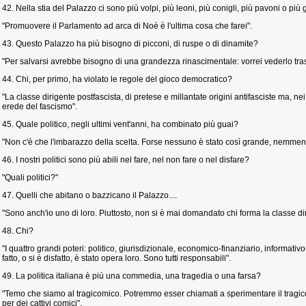
42. Nella stia del Palazzo ci sono più volpi, più leoni, più conigli, più pavoni o più
"Promuovere il Parlamento ad arca di Noè è l'ultima cosa che farei".
43. Questo Palazzo ha più bisogno di picconi, di ruspe o di dinamite?
"Per salvarsi avrebbe bisogno di una grandezza rinascimentale: vorrei vederlo tr
44. Chi, per primo, ha violato le regole del gioco democratico?
"La classe dirigente postfascista, di pretese e millantate origini antifasciste ma, ne
erede del fascismo".
45. Quale politico, negli ultimi vent'anni, ha combinato più guai?
"Non c'è che l'imbarazzo della scelta. Forse nessuno è stato così grande, nemmen
46. I nostri politici sono più abili nel fare, nel non fare o nel disfare?
"Quali politici?"
47. Quelli che abitano o bazzicano il Palazzo....
"Sono anch'io uno di loro. Piuttosto, non si è mai domandato chi forma la classe di
48. Chi?
"I quattro grandi poteri: politico, giurisdizionale, economico-finanziario, informativ
fatto, o si è disfatto, è stato opera loro. Sono tutti responsabili".
49. La politica italiana è più una commedia, una tragedia o una farsa?
"Temo che siamo al tragicomico. Potremmo esser chiamati a sperimentare il tragic
per dei cattivi comici".