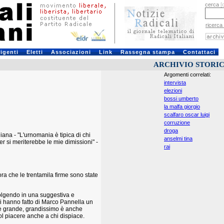
cerca
[
ricerca
rigenti
Eletti
Associazioni
Link
Rassegna stampa
Contattaci
ARCHIVIO STORI
Argomenti correlati:
intervista
elezioni
bossi umberto
la malfa giorgio
scalfaro oscar luigi
corruzione
droga
iana - "L'urnomania è tipica di chi
anselmi tina
r si meriterebbe le mie dimissioni" -
rai
a che le trentamila firme sono state
olgendo in una suggestiva e
ni hanno fatto di Marco Pannella un
o è grande, grandissimo è anche
ol piacere anche a chi dispiace.