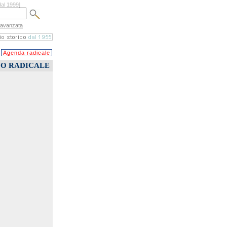
dal 1999]
 avanzata
Agenda radicale
CO RADICALE