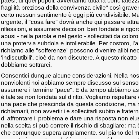
paesi, di quei popoli, avvertiamo tutta la concitatezz
fragilità preziosa della convivenza civile" così gra
certo nessun sentimento è oggi più condivisibile. 
urgente, il "cosa fare" dovrà anche qui passare attr
riflessioni, e assumere decisioni ben fondate e rigor
abusi - nella parola e nel gesto - sollecitati da colo
una protervia subdola e intollerabile. Per costoro, l'a
richiamo alle "sofferenze" possono divenire alibi ne
'indiscutibili', cioè da non discutere. A questo ricat
dobbiamo sottrarci.
Consentici dunque alcune considerazioni. Nella nostr
nonviolenti noi abbiamo sempre discusso sul sens
assumere il termine "pace". E da tempo abbiamo a
è tale se non fondata sul diritto. Vogliamo rispettar
una pace che prescinda da questa condizione, ma
richiamarli, non avvertirli e sollecitarli subito e frat
di affrontare il problema e dare una risposta non e
nella scelta si può correre il rischio di sbagliare: ma
che comunque supera ampiamente, sul piano del meto