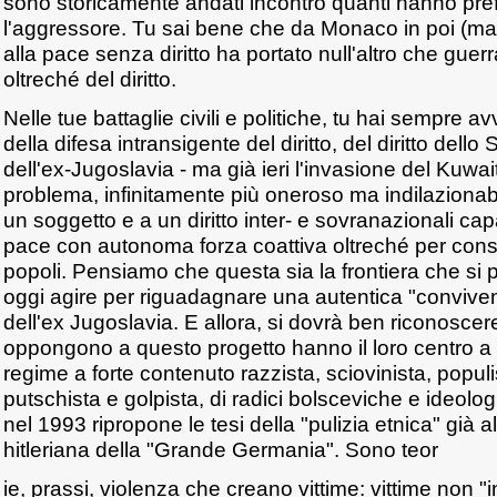
sono storicamente andati incontro quanti hanno pref
l'aggressore. Tu sai bene che da Monaco in poi (ma n
alla pace senza diritto ha portato null'altro che guer
oltreché del diritto.
Nelle tue battaglie civili e politiche, tu hai sempre av
della difesa intransigente del diritto, del diritto dello
dell'ex-Jugoslavia - ma già ieri l'invasione del Kuwait 
problema, infinitamente più oneroso ma indilazionabi
un soggetto e a un diritto inter- e sovranazionali cap
pace con autonoma forza coattiva oltreché per con
popoli. Pensiamo che questa sia la frontiera che si 
oggi agire per riguadagnare una autentica "convivenza
dell'ex Jugoslavia. E allora, si dovrà ben riconoscer
oppongono a questo progetto hanno il loro centro a 
regime a forte contenuto razzista, sciovinista, populi
putschista e golpista, di radici bolsceviche e ideologi
nel 1993 ripropone le tesi della "pulizia etnica" già a
hitleriana della "Grande Germania". Sono teor
ie, prassi, violenza che creano vittime: vittime non 